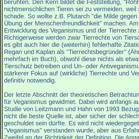
beruhten. Den Kern bildet die Feststellung, "Roh
nichtmenschlichen Tieren sei zu vermeiden, weil
schade. So wollte z.B. Plutarch "die Milde gegen 
Übung der Menschenfreundlichkeit" machen. A
Entwicklung des Veganismus und der Tierrechte 
Richtigerweise werden zwar Tierrechte von Tiers
es gibt auch hier die (weiterhin) fehlerhafte Zitat
Regan und Kaplan als "Tierrechtsbegründer" (Ähn
mehrfach im Buch), obwohl diese nichts als et
Tierschutz betreiben und Un- oder Antiveganismu
stärkerer Fokus auf (wirkliche) Tierrechte und 
definitiv notwendig.
Der letzte Abschnitt der theoretischen Betrachtu
für Veganismus gewidmet. Dabei wird anfangs auf
Studie von Leitzmann und Hahn von 1993 Bez
nicht die beste Quelle ist, aber sicher der schle
geschuldet sein dürfte. Es wird nicht wiedergege
"Veganismus" verstanden wurde, aber aus Erfah
Zweifel an der Richtigkeit der Definition. Die Ang