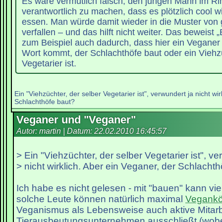
Es wäre vermutlich falsch, den jungen Mann im Rin
verantwortlich zu machen, dass es plötzlich cool wi
essen. Man würde damit wieder in die Muster von 
verfallen – und das hilft nicht weiter. Das beweist 
zum Beispiel auch dadurch, dass hier ein Veganer 
Wort kommt, der Schlachthöfe baut oder ein Viehzü
Vegetarier ist.
Ein "Viehzüchter, der selber Vegetarier ist", verwundert ja nicht wi
Schlachthöfe baut?
Veganer und "Veganer"
Autor: martin | Datum:
22.02.2010 16:45:57
> Ein "Viehzüchter, der selber Vegetarier ist", ve
> nicht wirklich. Aber ein Veganer, der Schlacht
Ich habe es nicht gelesen - mit "bauen" kann vie
solche Leute können natürlich maximal
Vegankö
Veganismus als Lebensweise auch aktive Mitarb
Tierausbeutungsunternehmen ausschließt (wobe