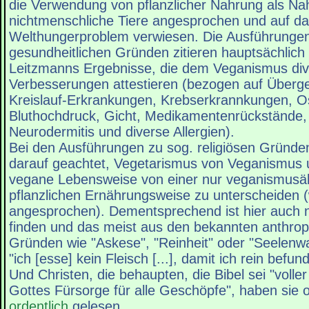
die Verwendung von pflanzlicher Nahrung als Na
nichtmenschliche Tiere angesprochen und auf d
Welthungerproblem verwiesen. Die Ausführunge
gesundheitlichen Gründen zitieren hauptsächlich
Leitzmanns Ergebnisse, die dem Veganismus div
Verbesserungen attestieren (bezogen auf Überge
Kreislauf-Erkrankungen, Krebserkrannkungen, O
Bluthochdruck, Gicht, Medikamentenrückstände, A
Neurodermitis und diverse Allergien).
Bei den Ausführungen zu sog. religiösen Gründe
darauf geachtet, Vegetarismus von Veganismus 
vegane Lebensweise von einer nur veganismusäh
pflanzlichen Ernährungsweise zu unterscheiden (
angesprochen). Dementsprechend ist hier auch 
finden und das meist aus den bekannten anthrop
Gründen wie "Askese", "Reinheit" oder "Seelenwa
"ich [esse] kein Fleisch [...], damit ich rein befu
Und Christen, die behaupten, die Bibel sei "volle
Gottes Fürsorge für alle Geschöpfe", haben sie o
ordentlich
gelesen.