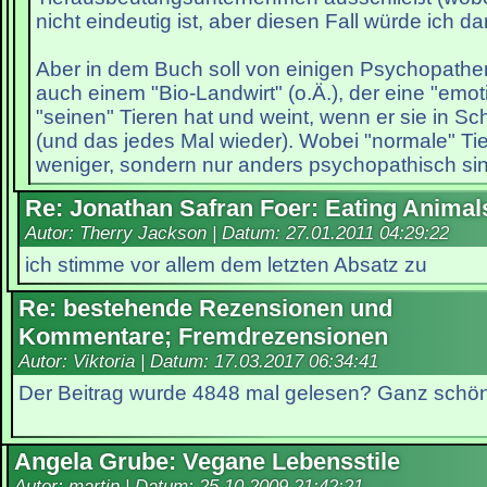
nicht eindeutig ist, aber diesen Fall würde ich da
Aber in dem Buch soll von einigen Psychopathen
auch einem "Bio-Landwirt" (o.Ä.), der eine "emo
"seinen" Tieren hat und weint, wenn er sie in Sch
(und das jedes Mal wieder). Wobei "normale" Tie
weniger, sondern nur anders psychopathisch sin
Re: Jonathan Safran Foer: Eating Animal
Autor: Therry Jackson | Datum:
27.01.2011 04:29:22
ich stimme vor allem dem letzten Absatz zu
Re: bestehende Rezensionen und
Kommentare; Fremdrezensionen
Autor: Viktoria | Datum:
17.03.2017 06:34:41
Der Beitrag wurde 4848 mal gelesen? Ganz schön 
Angela Grube: Vegane Lebensstile
Autor: martin | Datum:
25.10.2009 21:42:21