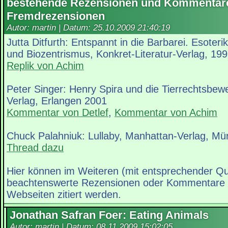
bestehende Rezensionen und Kommentar
Fremdrezensionen
Autor: martin | Datum:
25.10.2009 21:40:19
Jutta Ditfurth: Entspannt in die Barbarei. Esoter
und Biozentrismus, Konkret-Literatur-Verlag, 19
Replik von Achim
Peter Singer: Henry Spira und die Tierrechtsbew
Verlag, Erlangen 2001
Kommentar von Detlef
,
Kommentar von Achim
Chuck Palahniuk: Lullaby, Manhattan-Verlag, M
Thread dazu
Hier können im Weiteren (mit entsprechender Q
beachtenswerte Rezensionen oder Kommentare 
Webseiten zitiert werden.
Jonathan Safran Foer: Eating Animals
Autor: martin | Datum:
08.11.2009 15:02:05