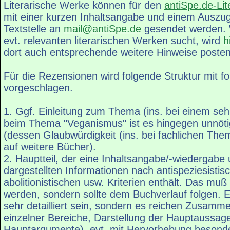
Literarische Werke können für den
antiSpe.de-Lit
mit einer kurzen Inhaltsangabe und einem Auszug
Textstelle an
mail@antiSpe.de
gesendet werden.
evt. relevanten literarischen Werken sucht, wird
h
dort auch entsprechende weitere Hinweise posten
Für die Rezensionen wird folgende Struktur mit f
vorgeschlagen.
1. Ggf. Einleitung zum Thema (ins. bei einem seh
beim Thema "Veganismus" ist es hingegen unnöti
(dessen Glaubwürdigkeit (ins. bei fachlichen The
auf weitere Bücher).
2. Hauptteil, der eine Inhaltsangabe/-wiedergabe
dargestellten Informationen nach antispeziesisti
abolitionistischen usw. Kriterien enthält. Das muß
werden, sondern sollte dem Buchverlauf folgen. 
sehr detailliert sein, sondern es reichen Zusam
einzelner Bereiche, Darstellung der Hauptaussag
Hauptargumente), evt. mit Hervorhebung besonde