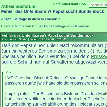
Forenübersicht
RSS
Atheismusforum
:
Fehler des Unfehlbaren? Papst sucht Sündenbock
Anzahl Beiträge in diesem Thread: 2
Hinweis: Momentan können keine Beiträge erstellt werden.
Fehler des Unfehlbaren? Papst sucht Sündenbock
Autor: Achim Stößer | Datum:
03.02.2009 16:24:48
Daß der Papst einen üblen Nazi rekommuniziert (
(um ein weiteres Schisma zu vermeiden ;-)), ist d
überaus peinlich. Kein Wunder(!) bei dem
Pressew
soll die Schuld nun auf Subalterne abgewälzt wer
Zitat:
LVZ: Dresdner Bischof Reinelt: Gewaltige Panne im Va
passieren durfte [wie hätte sie denn passieren sollen
Leipzig (ots) - Der Bischof des Bistums Dresden-Meißen J
hat sich der Kritik verschiedener deutscher Bischöfe 
Entscheidung zur Rehabilitierung des Holocaust-Leu