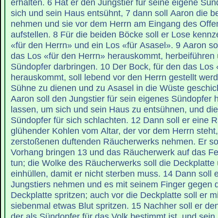
erhalten. 6 Hat er den Jungstier für seine eigene Sü
sich und sein Haus entsühnt, 7 dann soll Aaron die 
nehmen und sie vor dem Herrn am Eingang des Offe
aufstellen. 8 Für die beiden Böcke soll er Lose kennz
«für den Herrn» und ein Los «für Asasel». 9 Aaron so
das Los «für den Herrn» herauskommt, herbeiführen 
Sündopfer darbringen. 10 Der Bock, für den das Los 
herauskommt, soll lebend vor den Herrn gestellt werd
Sühne zu dienen und zu Asasel in die Wüste geschic
Aaron soll den Jungstier für sein eigenes Sündopfer 
lassen, um sich und sein Haus zu entsühnen, und die
Sündopfer für sich schlachten. 12 Dann soll er eine 
glühender Kohlen vom Altar, der vor dem Herrn steht,
zerstoßenen duftenden Räucherwerks nehmen. Er soll
Vorhang bringen 13 und das Räucherwerk auf das Fe
tun; die Wolke des Räucherwerks soll die Deckplatte
einhüllen, damit er nicht sterben muss. 14 Dann soll 
Jungstiers nehmen und es mit seinem Finger gegen d
Deckplatte spritzen; auch vor die Deckplatte soll er m
siebenmal etwas Blut spritzen. 15 Nachher soll er de
der als Sündopfer für das Volk bestimmt ist, und sein 