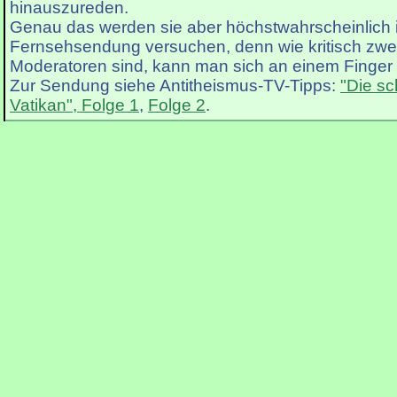
hinauszureden.
Genau das werden sie aber höchstwahrscheinlich
Fernsehsendung versuchen, denn wie kritisch zwei
Moderatoren sind, kann man sich an einem Finger
Zur Sendung siehe Antitheismus-TV-Tipps:
"Die sc
Vatikan", Folge 1
,
Folge 2
.