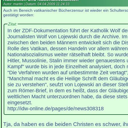
Autor: martin | Datum:
04.04.2009 11:24:33
Auch im Bereich vatikanischer Bücherzensur ist wieder ein Schulter
gestätigt worden:
Zitat:
In der ZDF-Dokumentation führt der Katholik Wolf d
Journalisten Wolf von Lojewski durch die Archive. Im
zwischen den beiden Männern entwickelt sich die Di
Rolle des Vatikan, dessen Handeln vor allem währen
Nationalsozialismus weiter rätselhaft bleibt. So wurd
Hitler, Mussolinie, Stalin immer wieder genauestens 
Kampf" wurde bis in jede Einzelheit analysiert, doch
"Die Verfahren wurden auf unbestimmte Zeit vertagt",
"Manchmal macht es die Heilige Schrift dem Gläubige
sie zu verstehen", seufzt von Lojewski an dieser Ste
zum Römer-Brief, in dem es heißt, dass der Gläubige
weltlichen Macht unterzuordnen habe, da diese stets
eingesetzt.
http://idw-online.de/pages/de/news308318
Tja, da haben es die beiden Christen es schwer, ih