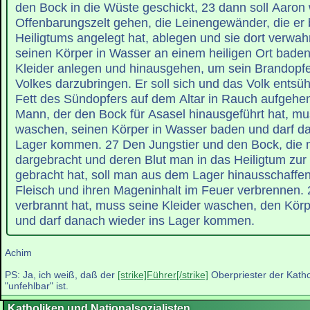
den Bock in die Wüste geschickt, 23 dann soll Aaron 
Offenbarungszelt gehen, die Leinengewänder, die er
Heiligtums angelegt hat, ablegen und sie dort verwahr
seinen Körper in Wasser an einem heiligen Ort baden
Kleider anlegen und hinausgehen, um sein Brandopf
Volkes darzubringen. Er soll sich und das Volk ents
Fett des Sündopfers auf dem Altar in Rauch aufgehen
Mann, der den Bock für Asasel hinausgeführt hat, mu
waschen, seinen Körper in Wasser baden und darf da
Lager kommen. 27 Den Jungstier und den Bock, die 
dargebracht und deren Blut man in das Heiligtum zu
gebracht hat, soll man aus dem Lager hinausschaffen u
Fleisch und ihren Mageninhalt im Feuer verbrennen. 
verbrannt hat, muss seine Kleider waschen, den Kör
und darf danach wieder ins Lager kommen.
Achim
PS: Ja, ich weiß, daß der
[strike]Führer[/strike]
Oberpriester der Kathol
"unfehlbar" ist.
Katholiken und Nationalsozialisten