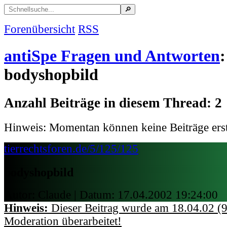
Forenübersicht
RSS
antiSpe Fragen und Antworten
:
bodyshopbild
Anzahl Beiträge in diesem Thread: 2
Hinweis: Momentan können keine Beiträge erst
tierrechtsforen.de/5/125/125
bodyshopbild
Autor: Claude | Datum:
17.04.2002 19:24:00
Hinweis:
Dieser Beitrag wurde am 18.04.02 (9
Moderation überarbeitet!