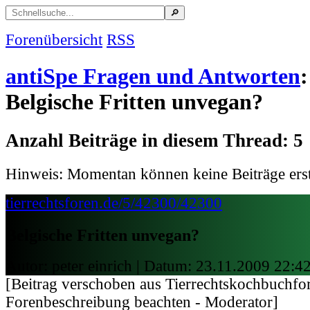
Forenübersicht
RSS
antiSpe Fragen und Antworten
:
Belgische Fritten unvegan?
Anzahl Beiträge in diesem Thread: 5
Hinweis: Momentan können keine Beiträge erst
tierrechtsforen.de/5/42300/42300
Belgische Fritten unvegan?
Autor: peter einrich | Datum:
23.11.2009 22:4
[Beitrag verschoben aus Tierrechtskochbuchfor
Forenbeschreibung beachten - Moderator]