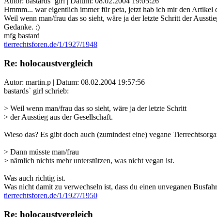
Autor: bastards` girl | Datum:
08.02.2004 19:05:26
Hmmm... war eigentlich immer für peta, jetzt hab ich mir den Artikel 
Weil wenn man/frau das so sieht, wäre ja der letzte Schritt der Aussti
Gedanke. :)
mfg bastard
tierrechtsforen.de/1/1927/1948
Re: holocaustvergleich
Autor: martin.p | Datum:
08.02.2004 19:57:56
bastards` girl schrieb:
> Weil wenn man/frau das so sieht, wäre ja der letzte Schritt
> der Ausstieg aus der Gesellschaft.
Wieso das? Es gibt doch auch (zumindest eine) vegane Tierrechtsorga
> Dann müsste man/frau
> nämlich nichts mehr unterstützen, was nicht vegan ist.
Was auch richtig ist.
Was nicht damit zu verwechseln ist, dass du einen unveganen Busfahr
tierrechtsforen.de/1/1927/1950
Re: holocaustvergleich