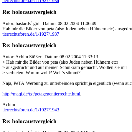
tierrechtsforen.de/1/1927/1934
Re: holocaustvergleich
Autor: bastards` girl | Datum:
08.02.2004 11:06:49
Hab mir die Bilder von peta (also Juden neben Hühnern etc) ausgedr
tierrechtsforen.de/1/1927/1937
Re: holocaustvergleich
Autor: Achim Stößer | Datum:
08.02.2004 11:33:13
> Hab mir die Bilder von peta (also Juden neben Hühnern etc)
> ausgedruckt und auf meinen Schulkram gemacht. Wollten sie mir
> verbieten. Warum wohl? Weil`s stimmt?
Naja, PeTA-Werbung zu unterbeinden spricht ja eigentlich (wenn auc
http://maqi.de/txt/petagegentierrechte.html
.
Achim
tierrechtsforen.de/1/1927/1943
Re: holocaustvergleich