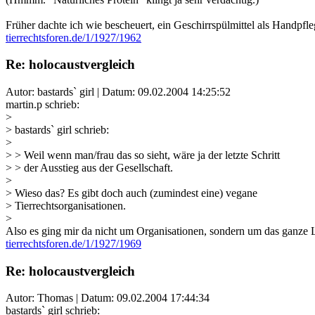
Früher dachte ich wie bescheuert, ein Geschirrspülmittel als Handpfl
tierrechtsforen.de/1/1927/1962
Re: holocaustvergleich
Autor: bastards` girl | Datum:
09.02.2004 14:25:52
martin.p schrieb:
>
> bastards` girl schrieb:
>
> > Weil wenn man/frau das so sieht, wäre ja der letzte Schritt
> > der Ausstieg aus der Gesellschaft.
>
> Wieso das? Es gibt doch auch (zumindest eine) vegane
> Tierrechtsorganisationen.
>
Also es ging mir da nicht um Organisationen, sondern um das ganze L
tierrechtsforen.de/1/1927/1969
Re: holocaustvergleich
Autor: Thomas | Datum:
09.02.2004 17:44:34
bastards` girl schrieb: