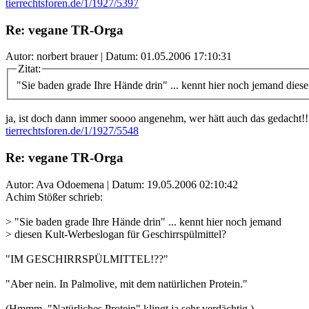
tierrechtsforen.de/1/1927/5397
Re: vegane TR-Orga
Autor: norbert brauer | Datum:
01.05.2006 17:10:31
Zitat:
"Sie baden grade Ihre Hände drin" ... kennt hier noch jemand dies
ja, ist doch dann immer soooo angenehm, wer hätt auch das gedacht!!
tierrechtsforen.de/1/1927/5548
Re: vegane TR-Orga
Autor: Ava Odoemena | Datum:
19.05.2006 02:10:42
Achim Stößer schrieb:
> "Sie baden grade Ihre Hände drin" ... kennt hier noch jemand
> diesen Kult-Werbeslogan für Geschirrspülmittel?
"IM GESCHIRRSPÜLMITTEL!??"
"Aber nein. In Palmolive, mit dem natürlichen Protein."
(Hmmm. "Natürliches Protein" klingt ja sehr verdächtig.)