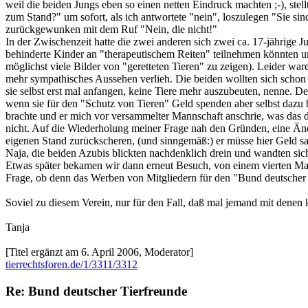
weil die beiden Jungs eben so einen netten Eindruck machten ;-), stell
zum Stand?" um sofort, als ich antwortete "nein", loszulegen "Sie si
zurückgewunken mit dem Ruf "Nein, die nicht!"
In der Zwischenzeit hatte die zwei anderen sich zwei ca. 17-jährige 
behinderte Kinder an "therapeutischem Reiten" teilnehmen könnten un
möglichst viele Bilder von "geretteten Tieren" zu zeigen). Leider w
mehr sympathisches Aussehen verlieh. Die beiden wollten sich schon 
sie selbst erst mal anfangen, keine Tiere mehr auszubeuten, nenne. Der
wenn sie für den "Schutz von Tieren" Geld spenden aber selbst dazu 
brachte und er mich vor versammelter Mannschaft anschrie, was das de
nicht. Auf die Wiederholung meiner Frage nah den Gründen, eine Ände
eigenen Stand zurückscheren, (und sinngemäß:) er müsse hier Geld 
Naja, die beiden Azubis blickten nachdenklich drein und wandten sich
Etwas später bekamen wir dann erneut Besuch, von einem vierten Mann d
Frage, ob denn das Werben von Mitgliedern für den "Bund deutscher Tie
Soviel zu diesem Verein, nur für den Fall, daß mal jemand mit denen ko
Tanja
[Titel ergänzt am 6. April 2006, Moderator]
tierrechtsforen.de/1/3311/3312
Re: Bund deutscher Tierfreunde