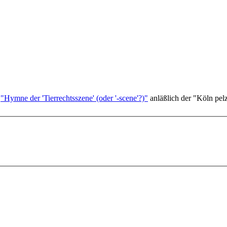
m
"Hymne der 'Tierrechtsszene' (oder '-scene'?)"
anläßlich der "Köln pelzf