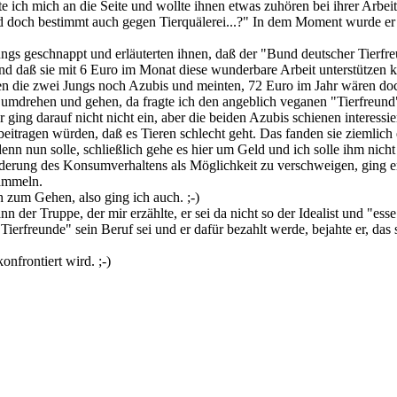
te ich mich an die Seite und wollte ihnen etwas zuhören bei ihrer Arbei
nd doch bestimmt auch gegen Tierquälerei...?" In dem Moment wurde er 
Jungs geschnappt und erläuterten ihnen, daß der "Bund deutscher Tierfr
d daß sie mit 6 Euro im Monat diese wunderbare Arbeit unterstützen kö
aren die zwei Jungs noch Azubis und meinten, 72 Euro im Jahr wären do
umdrehen und gehen, da fragte ich den angeblich veganen "Tierfreund"
 ging darauf nicht nicht ein, aber die beiden Azubis schienen interessie
beitragen würden, daß es Tieren schlecht geht. Das fanden sie ziemlic
nn nun solle, schließlich gehe es hier um Geld und ich solle ihm nicht
rung des Konsumverhaltens als Möglichkeit zu verschweigen, ging er ni
sammeln.
 zum Gehen, also ging ich auch. ;-)
er Truppe, der mir erzählte, er sei da nicht so der Idealist und "esse
rfreunde" sein Beruf sei und er dafür bezahlt werde, bejahte er, das se
nfrontiert wird. ;-)