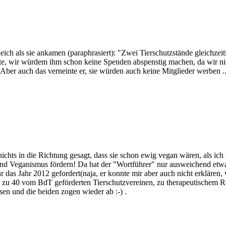
gleich als sie ankamen (paraphrasiert): "Zwei Tierschutzstände gleichze
igte, wir würdem ihm schon keine Spenden abspenstig machen, da wir ni
 Aber auch das verneinte er, sie würden auch keine Mitglieder werben ..
nichts in die Richtung gesagt, dass sie schon ewig vegan wären, als ich 
d Veganismus fördern! Da hat der "Wortführer" nur ausweichend etwas 
das Jahr 2012 gefordert(naja, er konnte mir aber auch nicht erklären,
 zu 40 vom BdT geförderten Tierschutzvereinen, zu therapeutischem Rei
en und die beiden zogen wieder ab :-) .