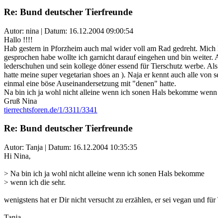
Re: Bund deutscher Tierfreunde
Autor: nina | Datum:
16.12.2004 09:00:54
Hallo !!!!
Hab gestern in Pforzheim auch mal wider voll am Rad gedreht. Mich h
gesprochen habe wollte ich garnicht darauf eingehen und bin weiter. A
lederschuhen und sein kollege döner essend für Tierschutz werbe. Als
hatte meine super vegetarian shoes an ). Naja er kennt auch alle vo
einmal eine böse Auseinandersetzung mit "denen" hatte.
Na bin ich ja wohl nicht alleine wenn ich sonen Hals bekomme wenn i
Gruß Nina
tierrechtsforen.de/1/3311/3341
Re: Bund deutscher Tierfreunde
Autor: Tanja | Datum:
16.12.2004 10:35:35
Hi Nina,
> Na bin ich ja wohl nicht alleine wenn ich sonen Hals bekomme
> wenn ich die sehr.
wenigstens hat er Dir nicht versucht zu erzählen, er sei vegan und für Ti
Tanja