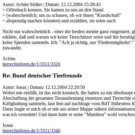
Autor: Achim Stößer | Datum:
12.12.2004 15:28:43
> Offenbach kennen. Sie kamen zu uns an den Stand
> (wahrscheinlich, um zu schauen, ob wir ihnen "Kundschaft"
> abspenstig machen könnten) und erzählten, sie seien auch
Nicht nur wahrscheinlich - einer der beiden meinte ganz entgeistert, 
erklärte, daß und warum wir keine Tierschützer seien und ihn beruh
keine Spenden sammeln. Ich: "Ach ja richtig, nur 'Fördermitglieder'."
zuwandte.
Achim
tierrechtsforen.de/1/3311/3320
Re: Bund deutscher Tierfreunde
Autor: Jonas | Datum:
12.12.2004 22:20:50
Wobei mir einfällt, ist das nicht komisch, die hatten zu mir überhaupt 
Abschaffung der gesamten Tierausbeutung einsetzen und Tierrechte un
Käfighaltung sammeln, laut ihm auf nachfrage vom BdT frühestens für 
Dann fragte er mich ob er mir aus seiner Mappe nähere Informationen
was ich verneinte! Und dann hatte er seine "Munition" wohl verschoss
Jonas
tierrechtsforen.de/1/3311/3340