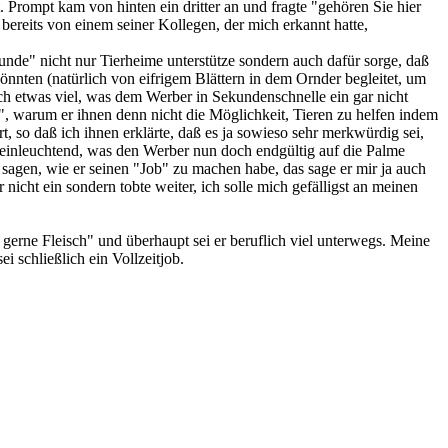
t. Prompt kam von hinten ein dritter an und fragte "gehören Sie hier
bereits von einem seiner Kollegen, der mich erkannt hatte,
eunde" nicht nur Tierheime unterstütze sondern auch dafür sorge, daß
nnten (natürlich von eifrigem Blättern in dem Ornder begleitet, um
ch etwas viel, was dem Werber in Sekundenschnelle ein gar nicht
, warum er ihnen denn nicht die Möglichkeit, Tieren zu helfen indem
rt, so daß ich ihnen erklärte, daß es ja sowieso sehr merkwürdig sei,
h einleuchtend, was den Werber nun doch endgültig auf die Palme
 sagen, wie er seinen "Job" zu machen habe, das sage er mir ja auch
cht ein sondern tobte weiter, ich solle mich gefälligst an meinen
 gerne Fleisch" und überhaupt sei er beruflich viel unterwegs. Meine
i schließlich ein Vollzeitjob.