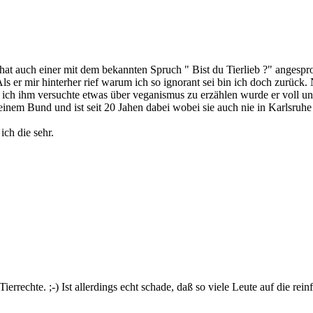
at auch einer mit dem bekannten Spruch " Bist du Tierlieb ?" angespr
ls er mir hinterher rief warum ich so ignorant sei bin ich doch zurück. 
 ich ihm versuchte etwas über veganismus zu erzählen wurde er voll un
n seinem Bund und ist seit 20 Jahen dabei wobei sie auch nie in Karls
ch die sehr.
errechte. ;-) Ist allerdings echt schade, daß so viele Leute auf die reinfa