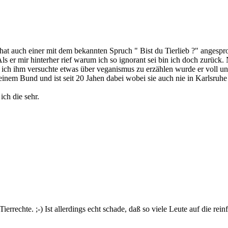
at auch einer mit dem bekannten Spruch " Bist du Tierlieb ?" angespr
ls er mir hinterher rief warum ich so ignorant sei bin ich doch zurück. 
 ich ihm versuchte etwas über veganismus zu erzählen wurde er voll un
n seinem Bund und ist seit 20 Jahen dabei wobei sie auch nie in Karls
ch die sehr.
errechte. ;-) Ist allerdings echt schade, daß so viele Leute auf die reinfa