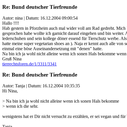
Re: Bund deutscher Tierfreunde
Autor: nina | Datum:
16.12.2004 09:00:54
Hallo !!!!
Hab gestern in Pforzheim auch mal wider voll am Rad gedreht. Mich h
gesprochen habe wollte ich garnicht darauf eingehen und bin weiter. A
lederschuhen und sein kollege döner essend für Tierschutz werbe. Als
hatte meine super vegetarian shoes an ). Naja er kennt auch alle vo
einmal eine böse Auseinandersetzung mit "denen" hatte.
Na bin ich ja wohl nicht alleine wenn ich sonen Hals bekomme wenn i
Gruß Nina
tierrechtsforen.de/1/3311/3341
Re: Bund deutscher Tierfreunde
Autor: Tanja | Datum:
16.12.2004 10:35:35
Hi Nina,
> Na bin ich ja wohl nicht alleine wenn ich sonen Hals bekomme
> wenn ich die sehr.
wenigstens hat er Dir nicht versucht zu erzählen, er sei vegan und für Ti
Tanja