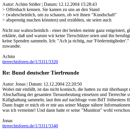
Autor: Achim Stößer | Datum:
12.12.2004 15:28:43
> Offenbach kennen. Sie kamen zu uns an den Stand
> (wahrscheinlich, um zu schauen, ob wir ihnen "Kundschaft"
> abspenstig machen könnten) und erzählten, sie seien auch
Nicht nur wahrscheinlich - einer der beiden meinte ganz entgeistert, 
erklärte, daß und warum wir keine Tierschützer seien und ihn beruh
keine Spenden sammeln. Ich: "Ach ja richtig, nur 'Fördermitglieder'."
zuwandte.
Achim
tierrechtsforen.de/1/3311/3320
Re: Bund deutscher Tierfreunde
Autor: Jonas | Datum:
12.12.2004 22:20:50
Wobei mir einfällt, ist das nicht komisch, die hatten zu mir überhaupt 
Abschaffung der gesamten Tierausbeutung einsetzen und Tierrechte un
Käfighaltung sammeln, laut ihm auf nachfrage vom BdT frühestens für 
Dann fragte er mich ob er mir aus seiner Mappe nähere Informationen
was ich verneinte! Und dann hatte er seine "Munition" wohl verschoss
Jonas
tierrechtsforen.de/1/3311/3340