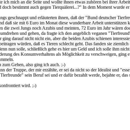
te ich mich an die Seite und wollte ihnen etwas zuhören bei ihrer Arbei
nd doch bestimmt auch gegen Tierquälerei...?" In dem Moment wurde er 
Jungs geschnappt und erläuterten ihnen, daß der "Bund deutscher Tierfr
d daß sie mit 6 Euro im Monat diese wunderbare Arbeit unterstützen kö
aren die zwei Jungs noch Azubis und meinten, 72 Euro im Jahr wären do
umdrehen und gehen, da fragte ich den angeblich veganen "Tierfreund"
 ging darauf nicht nicht ein, aber die beiden Azubis schienen interessie
beitragen würden, daß es Tieren schlecht geht. Das fanden sie ziemlic
nn nun solle, schließlich gehe es hier um Geld und ich solle ihm nicht
rung des Konsumverhaltens als Möglichkeit zu verschweigen, ging er ni
sammeln.
 zum Gehen, also ging ich auch. ;-)
er Truppe, der mir erzählte, er sei da nicht so der Idealist und "esse
rfreunde" sein Beruf sei und er dafür bezahlt werde, bejahte er, das se
nfrontiert wird. ;-)