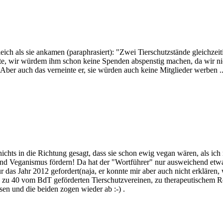
gleich als sie ankamen (paraphrasiert): "Zwei Tierschutzstände gleichze
igte, wir würdem ihm schon keine Spenden abspenstig machen, da wir ni
 Aber auch das verneinte er, sie würden auch keine Mitglieder werben ..
nichts in die Richtung gesagt, dass sie schon ewig vegan wären, als ich 
d Veganismus fördern! Da hat der "Wortführer" nur ausweichend etwas 
das Jahr 2012 gefordert(naja, er konnte mir aber auch nicht erklären,
 zu 40 vom BdT geförderten Tierschutzvereinen, zu therapeutischem Rei
en und die beiden zogen wieder ab :-) .