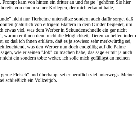
t. Prompt kam von hinten ein dritter an und fragte "gehören Sie hier
bereits von einem seiner Kollegen, der mich erkannt hatte,
eunde" nicht nur Tierheime unterstütze sondern auch dafür sorge, daß
nnten (natürlich von eifrigem Blättern in dem Ornder begleitet, um
ch etwas viel, was dem Werber in Sekundenschnelle ein gar nicht
, warum er ihnen denn nicht die Möglichkeit, Tieren zu helfen indem
rt, so daß ich ihnen erklärte, daß es ja sowieso sehr merkwürdig sei,
h einleuchtend, was den Werber nun doch endgültig auf die Palme
 sagen, wie er seinen "Job" zu machen habe, das sage er mir ja auch
cht ein sondern tobte weiter, ich solle mich gefälligst an meinen
 gerne Fleisch" und überhaupt sei er beruflich viel unterwegs. Meine
i schließlich ein Vollzeitjob.