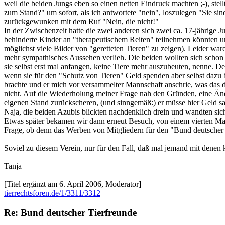
weil die beiden Jungs eben so einen netten Eindruck machten ;-), stell
zum Stand?" um sofort, als ich antwortete "nein", loszulegen "Sie si
zurückgewunken mit dem Ruf "Nein, die nicht!"
In der Zwischenzeit hatte die zwei anderen sich zwei ca. 17-jährige 
behinderte Kinder an "therapeutischem Reiten" teilnehmen könnten un
möglichst viele Bilder von "geretteten Tieren" zu zeigen). Leider w
mehr sympathisches Aussehen verlieh. Die beiden wollten sich schon 
sie selbst erst mal anfangen, keine Tiere mehr auszubeuten, nenne. Der
wenn sie für den "Schutz von Tieren" Geld spenden aber selbst dazu 
brachte und er mich vor versammelter Mannschaft anschrie, was das de
nicht. Auf die Wiederholung meiner Frage nah den Gründen, eine Ände
eigenen Stand zurückscheren, (und sinngemäß:) er müsse hier Geld 
Naja, die beiden Azubis blickten nachdenklich drein und wandten sich
Etwas später bekamen wir dann erneut Besuch, von einem vierten Mann d
Frage, ob denn das Werben von Mitgliedern für den "Bund deutscher Tie
Soviel zu diesem Verein, nur für den Fall, daß mal jemand mit denen ko
Tanja
[Titel ergänzt am 6. April 2006, Moderator]
tierrechtsforen.de/1/3311/3312
Re: Bund deutscher Tierfreunde