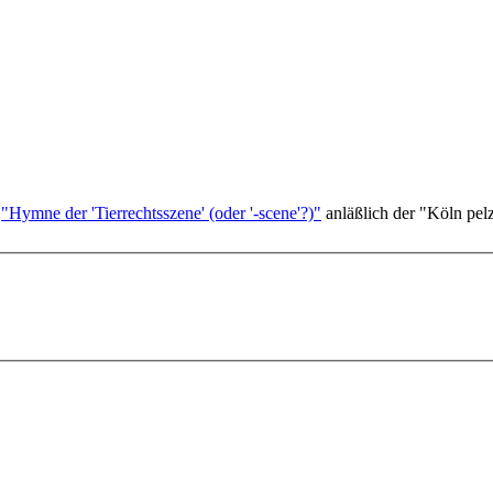
m
"Hymne der 'Tierrechtsszene' (oder '-scene'?)"
anläßlich der "Köln pelzf