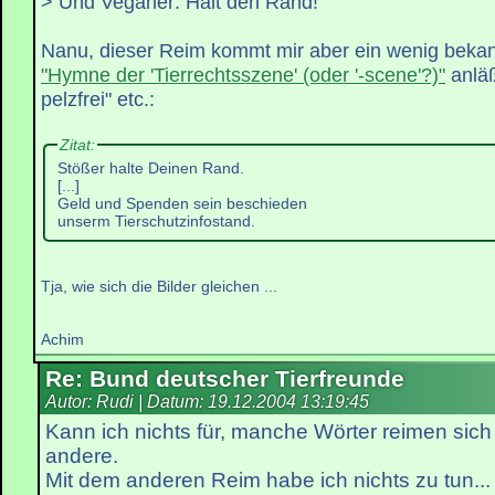
> Und Veganer: Halt den Rand!
Nanu, dieser Reim kommt mir aber ein wenig bekan
"Hymne der 'Tierrechtsszene' (oder '-scene'?)"
anläß
pelzfrei" etc.:
Zitat:
Stößer halte Deinen Rand.
[...]
Geld und Spenden sein beschieden
unserm Tierschutzinfostand.
Tja, wie sich die Bilder gleichen ...
Achim
Re: Bund deutscher Tierfreunde
Autor: Rudi | Datum:
19.12.2004 13:19:45
Kann ich nichts für, manche Wörter reimen sich
andere.
Mit dem anderen Reim habe ich nichts zu tun...