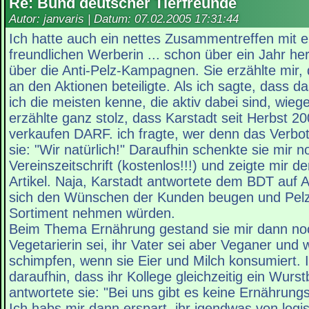
Re: Bund deutscher Tierfreunde
Autor: janvaris | Datum:
07.02.2005 17:31:44
Ich hatte auch ein nettes Zusammentreffen mit e
freundlichen Werberin ... schon über ein Jahr he
über die Anti-Pelz-Kampagnen. Sie erzählte mir,
an den Aktionen beteiligte. Als ich sagte, dass da
ich die meisten kenne, die aktiv dabei sind, wiege
erzählte ganz stolz, dass Karstadt seit Herbst 2
verkaufen DARF. ich fragte, wer denn das Verbot 
sie: "Wir natürlich!" Daraufhin schenkte sie mir n
Vereinszeitschrift (kostenlos!!!) und zeigte mir 
Artikel. Naja, Karstadt antwortete dem BDT auf A
sich den Wünschen der Kunden beugen und Pel
Sortiment nehmen würden.
Beim Thema Ernährung gestand sie mir dann noc
Vegetarierin sei, ihr Vater sei aber Veganer und
schimpfen, wenn sie Eier und Milch konsumiert. I
daraufhin, dass ihr Kollege gleichzeitig ein Wurst
antwortete sie: "Bei uns gibt es keine Ernährungs
Ich habs mir dann erspart, ihr igendwas von log