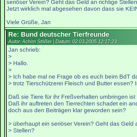
seriöser Verein? Geht das Geld an richtige Stelle
Jetzt wirklich mal abgesehen davon dass sie KE
Viele Grüße, Jan
Re: Bund deutscher Tierfreunde
Autor: Achim Stößer | Datum:
02.03.2005 12:17:23
Jan schrieb:
>
> Hallo.
>
> Ich habe mal ne Frage ob es euch beim BdT d
> trotz Tierschützerei Fleisch und Butter essen? I
Daß sie Tiere für ihr Freßverhalten umbringen ist 
Daß ihr auftreten den Tierrechten schadet ein and
doch aus den Beiträgen klar geworden sein?
> überhaupt ein seriöser Verein? Geht das Geld a
> Stellen?