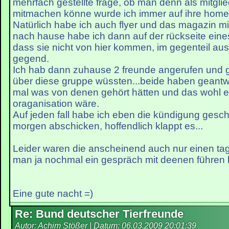
mehrfach gestellte frage, ob man denn als mitgli
mitmachen könne wurde ich immer auf ihre hom
Natürlich habe ich auch flyer und das magazin 
nach hause habe ich dann auf der rückseite eine
dass sie nicht von hier kommen, im gegenteil au
gegend.
Ich hab dann zuhause 2 freunde angerufen und ge
über diese gruppe wüssten...beide haben geantwo
mal was von denen gehört hätten und das wohl e
oraganisation wäre.
Auf jeden fall habe ich eben die kündigung gesc
morgen abschicken, hoffendlich klappt es...
Leider waren die anscheinend auch nur einen tag 
man ja nochmal ein gespräch mit deenen führen 
Eine gute nacht =)
Re: Bund deutscher Tierfreunde
Autor: Achim Stößer | Datum:
06.03.2009 20:01:39