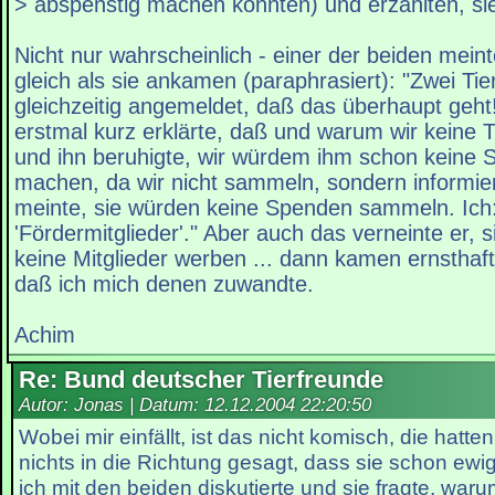
> abspenstig machen könnten) und erzählten, si
Nicht nur wahrscheinlich - einer der beiden meint
gleich als sie ankamen (paraphrasiert): "Zwei Ti
gleichzeitig angemeldet, daß das überhaupt geht
erstmal kurz erklärte, daß und warum wir keine T
und ihn beruhigte, wir würdem ihm schon keine 
machen, da wir nicht sammeln, sondern informie
meinte, sie würden keine Spenden sammeln. Ich: "
'Fördermitglieder'." Aber auch das verneinte er, 
keine Mitglieder werben ... dann kamen ernsthaft 
daß ich mich denen zuwandte.
Achim
Re: Bund deutscher Tierfreunde
Autor: Jonas | Datum:
12.12.2004 22:20:50
Wobei mir einfällt, ist das nicht komisch, die hatte
nichts in die Richtung gesagt, dass sie schon ewi
ich mit den beiden diskutierte und sie fragte, warum