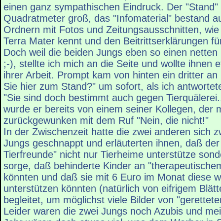
einen ganz sympathischen Eindruck. Der "Stand" 
Quadratmeter groß, das "Infomaterial" bestand a
Ordnern mit Fotos und Zeitungsausschnitten, wie
Terra Mater kennt und den Beitrittserklärungen fü
Doch weil die beiden Jungs eben so einen netten
;-), stellte ich mich an die Seite und wollte ihnen
ihrer Arbeit. Prompt kam von hinten ein dritter an
Sie hier zum Stand?" um sofort, als ich antwortet
"Sie sind doch bestimmt auch gegen Tierquälerei
wurde er bereits von einem seiner Kollegen, der m
zurückgewunken mit dem Ruf "Nein, die nicht!"
In der Zwischenzeit hatte die zwei anderen sich z
Jungs geschnappt und erläuterten ihnen, daß der
Tierfreunde" nicht nur Tierheime unterstütze son
sorge, daß behinderte Kinder an "therapeutische
könnten und daß sie mit 6 Euro im Monat diese w
unterstützen könnten (natürlich von eifrigem Blät
begleitet, um möglichst viele Bilder von "gerettete
Leider waren die zwei Jungs noch Azubis und mei