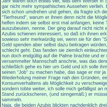
Jahr wären doch etwas viel, was dem Werber in 
gar nicht mehr sympathisches Aussehen verlieh. D
sich schon umdrehen und gehen, da fragte ich d
"Tierfreund", warum er ihnen denn nicht die Mögli
helfen indem sie selbst erst mal anfangen, keine 
auszubeuten, nenne. Der ging darauf nicht nicht e
Azubis schienen interessiert, so daß ich ihnen erk
sowieso sehr merkwürdig sei, wenn sie für den "S
Geld spenden aber selbst dazu beitragen würden,
schlecht geht. Das fanden sie ziemlich einleuch
nun doch endgültig auf die Palme brachte und er 
versammelter Mannschaft anschrie, was das denn
schließlich gehe es hier um Geld und ich solle ihm
seinen "Job" zu machen habe, das sage er mir ja 
Wiederholung meiner Frage nah den Gründen, ei
Konsumverhaltens als Möglichkeit zu verschweigen
sondern tobte weiter, ich solle mich gefälligst an
Stand zurückscheren, (und sinngemäß:) er müsse
sammeln.
Naja, die beiden Azubis blickten nachdenklich dre