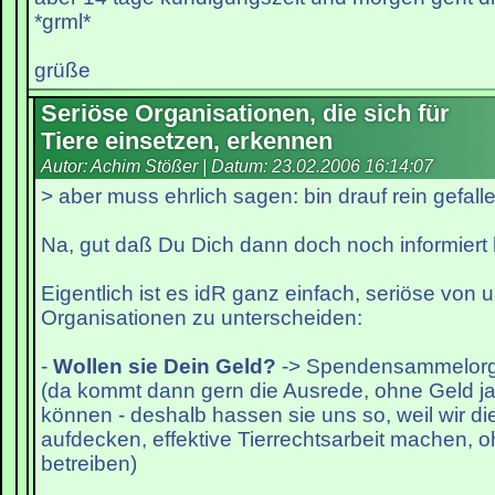
*grml*
grüße
Seriöse Organisationen, die sich für
Tiere einsetzen, erkennen
Autor: Achim Stößer | Datum:
23.02.2006 16:14:07
> aber muss ehrlich sagen: bin drauf rein gefall
Na, gut daß Du Dich dann doch noch informiert h
Eigentlich ist es idR ganz einfach, seriöse von 
Organisationen zu unterscheiden:
-
Wollen sie Dein Geld?
-> Spendensammelorg
(da kommt dann gern die Ausrede, ohne Geld j
können - deshalb hassen sie uns so, weil wir d
aufdecken, effektive Tierrechtsarbeit machen, 
betreiben)