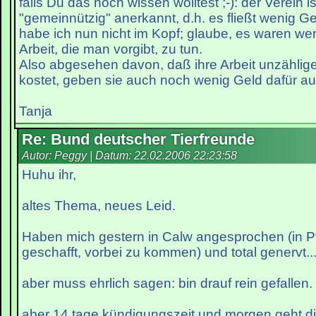
falls Du das noch wissen wolltest ;-): der Verein is
"gemeinnützig" anerkannt, d.h. es fließt wenig Ge
habe ich nun nicht im Kopf; glaube, es waren wen
Arbeit, die man vorgibt, zu tun.
Also abgesehen davon, daß ihre Arbeit unzählig
kostet, geben sie auch noch wenig Geld dafür aus
Tanja
Re: Bund deutscher Tierfreunde
Autor: Peggy | Datum:
22.02.2006 22:23:58
Huhu ihr,
altes Thema, neues Leid.
Haben mich gestern in Calw angesprochen (in P
geschafft, vorbei zu kommen) und total genervt..
aber muss ehrlich sagen: bin drauf rein gefallen.
aber 14 tage kündigungszeit und morgen geht d