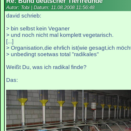
Re: Bund deutscher Tierfreunde
Autor: Tobi | Datum:
11.08.2008 11:56:48
david schrieb:
> bin selbst kein Veganer
> und noch nicht mal komplett vegetarisch.
[...]
> Organisation,die ehrlich ist(wie gesagt,ich möch
> unbedingt soetwas total "radikales"
Weißt Du, was ich radikal finde?
Das: