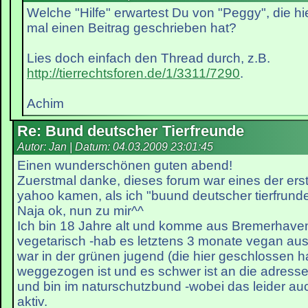
Welche "Hilfe" erwartest Du von "Peggy", die hi
mal einen Beitrag geschrieben hat?
Lies doch einfach den Thread durch, z.B.
http://tierrechtsforen.de/1/3311/7290
.
Achim
Re: Bund deutscher Tierfreunde
Autor: Jan | Datum:
04.03.2009 23:01:45
Einen wunderschönen guten abend!
Zuerstmal danke, dieses forum war eines der erst
yahoo kamen, als ich "buund deutscher tierfrund
Naja ok, nun zu mir^^
Ich bin 18 Jahre alt und komme aus Bremerhaven.
vegetarisch -hab es letztens 3 monate vegan ausge
war in der grünen jugend (die hier geschlossen hat
weggezogen ist und es schwer ist an die adres
und bin im naturschutzbund -wobei das leider au
aktiv.