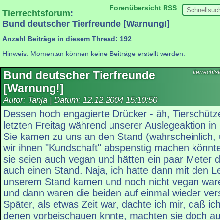
Forenübersicht
RSS
Tierrechtsforum
:
Bund deutscher Tierfreunde [Warnung!]
Anzahl Beiträge in diesem Thread: 192
Hinweis: Momentan können keine Beiträge erstellt werden.
Bund deutscher Tierfreunde
tierrecht
[Warnung!]
Autor: Tanja | Datum:
12.12.2004 15:10:50
Dessen hoch engagierte Drücker - äh, Tierschützer
letzten Freitag während unserer Auslegeaktion i
Sie kamen zu uns an den Stand (wahrscheinlich,
wir ihnen "Kundschaft" abspenstig machen könnte
sie seien auch vegan und hätten ein paar Meter d
auch einen Stand. Naja, ich hatte dann mit den Le
unserem Stand kamen und noch nicht vegan waren,
und dann waren die beiden auf einmal wieder ve
Später, als etwas Zeit war, dachte ich mir, daß i
denen vorbeischauen knnte, machten sie doch auf