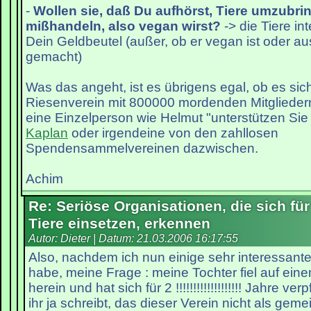
-
Wollen sie, daß Du aufhörst, Tiere umzubri
mißhandeln, also vegan wirst?
-> die Tiere int
Dein Geldbeutel (außer, ob er vegan ist oder a
gemacht)
Was das angeht, ist es übrigens egal, ob es si
Riesenverein mit 800000 mordenden Mitglieder
eine Einzelperson wie Helmut "unterstützen Sie
Kaplan
oder irgendeine von den zahllosen
Spendensammelvereinen dazwischen.
Achim
Re: Seriöse Organisationen, die sich für
Tiere einsetzen, erkennen
Autor: Dieter | Datum:
21.03.2006 16:17:55
Also, nachdem ich nun einige sehr interessant
habe, meine Frage : meine Tochter fiel auf eine
herein und hat sich für 2 !!!!!!!!!!!!!!!!!!! Jahre ve
ihr ja schreibt, das dieser Verein nicht als gem