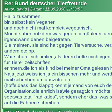
Re: Bund deutscher Tierfreunde
Autor: david | Datum:
11.08.2008 11:33:53
Hallo zusammen,
bin selbst kein Veganer
und noch nicht mal komplett vegetarisch.
Möchte aber trotzdem was gegen tierqüalerei tue
irgendwann denen beigetreten.
Sie meinten, sie sind halt gegen Tierversuche, v
ändern etc.pp.
War schon leicht irritiert,als deren hefte mich irge
für Tiere" zeitschriften
erinnern,die ich als kind bei meiner Oma gelesen 
Naja,jetzt weiss ich ja ein bisschen mehr und wer
mail schreiben um auszutreten
(hoffe,dass das klappt).kennt jemand von euch d
Organisation,die ehrlich ist(wie gesagt,ich möchte
soetwas total "radikales", sondern eher das, was 
auf die Fahnen schreiben