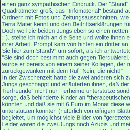
einen ganz sympathischen Eindruck. Der "Stand" 
Quadratmeter groß, das "Infomaterial" bestand a
Ordnern mit Fotos und Zeitungsausschnitten, wie
Terra Mater kennt und den Beitrittserklärungen fü
Doch weil die beiden Jungs eben so einen netten
;-), stellte ich mich an die Seite und wollte ihnen
ihrer Arbeit. Prompt kam von hinten ein dritter an
Sie hier zum Stand?" um sofort, als ich antwortet
"Sie sind doch bestimmt auch gegen Tierquälerei
wurde er bereits von einem seiner Kollegen, der m
zurückgewunken mit dem Ruf "Nein, die nicht!"
In der Zwischenzeit hatte die zwei anderen sich z
Jungs geschnappt und erläuterten ihnen, daß der
Tierfreunde" nicht nur Tierheime unterstütze son
sorge, daß behinderte Kinder an "therapeutische
könnten und daß sie mit 6 Euro im Monat diese w
unterstützen könnten (natürlich von eifrigem Blät
begleitet, um möglichst viele Bilder von "gerettete
Leider waren die zwei Jungs noch Azubis und mei