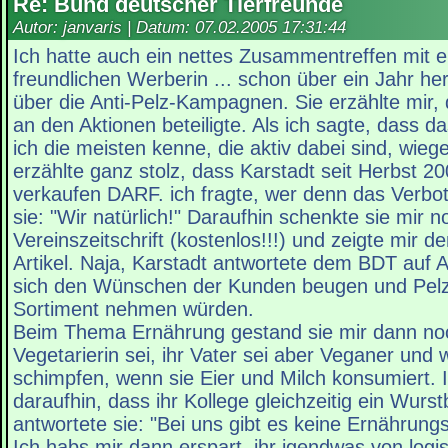
Re: Bund deutscher Tierfreunde
Autor: janvaris | Datum:
07.02.2005 17:31:44
Ich hatte auch ein nettes Zusammentreffen mit e
freundlichen Werberin ... schon über ein Jahr he
über die Anti-Pelz-Kampagnen. Sie erzählte mir,
an den Aktionen beteiligte. Als ich sagte, dass da
ich die meisten kenne, die aktiv dabei sind, wiege
erzählte ganz stolz, dass Karstadt seit Herbst 2
verkaufen DARF. ich fragte, wer denn das Verbot 
sie: "Wir natürlich!" Daraufhin schenkte sie mir n
Vereinszeitschrift (kostenlos!!!) und zeigte mir 
Artikel. Naja, Karstadt antwortete dem BDT auf A
sich den Wünschen der Kunden beugen und Pel
Sortiment nehmen würden.
Beim Thema Ernährung gestand sie mir dann noc
Vegetarierin sei, ihr Vater sei aber Veganer und
schimpfen, wenn sie Eier und Milch konsumiert. I
daraufhin, dass ihr Kollege gleichzeitig ein Wurst
antwortete sie: "Bei uns gibt es keine Ernährungs
Ich habs mir dann erspart, ihr igendwas von log