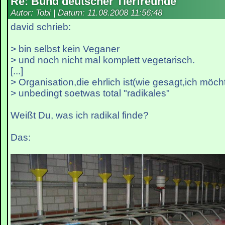
Re: Bund deutscher Tierfreunde
Autor: Tobi | Datum:
11.08.2008 11:56:48
david schrieb:
> bin selbst kein Veganer
> und noch nicht mal komplett vegetarisch.
[...]
> Organisation,die ehrlich ist(wie gesagt,ich möch
> unbedingt soetwas total "radikales"
Weißt Du, was ich radikal finde?
Das: