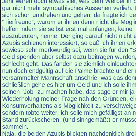
Jahr wären doch etwas viel, was dem Werber in 
gar nicht mehr sympathisches Aussehen verlieh. D
sich schon umdrehen und gehen, da fragte ich d
"Tierfreund", warum er ihnen denn nicht die Mögli
helfen indem sie selbst erst mal anfangen, keine 
auszubeuten, nenne. Der ging darauf nicht nicht e
Azubis schienen interessiert, so daß ich ihnen erk
sowieso sehr merkwürdig sei, wenn sie für den "S
Geld spenden aber selbst dazu beitragen würden,
schlecht geht. Das fanden sie ziemlich einleuch
nun doch endgültig auf die Palme brachte und er 
versammelter Mannschaft anschrie, was das denn
schließlich gehe es hier um Geld und ich solle ihm
seinen "Job" zu machen habe, das sage er mir ja 
Wiederholung meiner Frage nah den Gründen, ei
Konsumverhaltens als Möglichkeit zu verschweigen
sondern tobte weiter, ich solle mich gefälligst an
Stand zurückscheren, (und sinngemäß:) er müsse
sammeln.
Naja, die beiden Azubis blickten nachdenklich dre