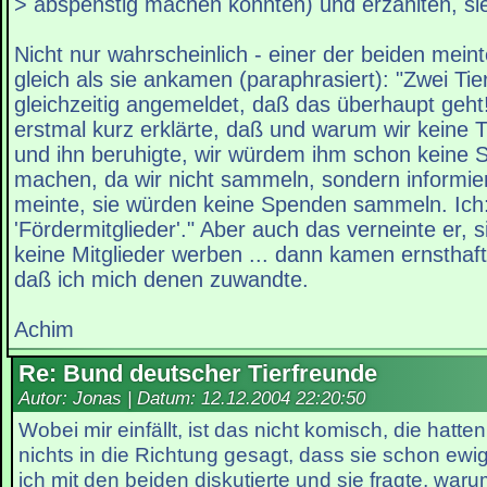
> abspenstig machen könnten) und erzählten, si
Nicht nur wahrscheinlich - einer der beiden meint
gleich als sie ankamen (paraphrasiert): "Zwei Ti
gleichzeitig angemeldet, daß das überhaupt geht
erstmal kurz erklärte, daß und warum wir keine T
und ihn beruhigte, wir würdem ihm schon keine 
machen, da wir nicht sammeln, sondern informie
meinte, sie würden keine Spenden sammeln. Ich: "
'Fördermitglieder'." Aber auch das verneinte er, 
keine Mitglieder werben ... dann kamen ernsthaft 
daß ich mich denen zuwandte.
Achim
Re: Bund deutscher Tierfreunde
Autor: Jonas | Datum:
12.12.2004 22:20:50
Wobei mir einfällt, ist das nicht komisch, die hatte
nichts in die Richtung gesagt, dass sie schon ewi
ich mit den beiden diskutierte und sie fragte, warum