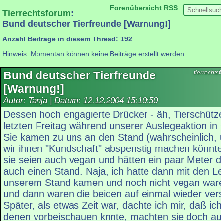
Forenübersicht
RSS
Tierrechtsforum
:
Bund deutscher Tierfreunde [Warnung!]
Anzahl Beiträge in diesem Thread: 192
Hinweis: Momentan können keine Beiträge erstellt werden.
Bund deutscher Tierfreunde
tierrecht
[Warnung!]
Autor: Tanja | Datum:
12.12.2004 15:10:50
Dessen hoch engagierte Drücker - äh, Tierschützer
letzten Freitag während unserer Auslegeaktion i
Sie kamen zu uns an den Stand (wahrscheinlich,
wir ihnen "Kundschaft" abspenstig machen könnte
sie seien auch vegan und hätten ein paar Meter d
auch einen Stand. Naja, ich hatte dann mit den Le
unserem Stand kamen und noch nicht vegan waren,
und dann waren die beiden auf einmal wieder ve
Später, als etwas Zeit war, dachte ich mir, daß i
denen vorbeischauen knnte, machten sie doch auf