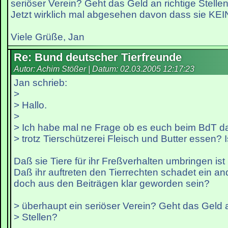
seriöser Verein? Geht das Geld an richtige Stelle
Jetzt wirklich mal abgesehen davon dass sie KE
Viele Grüße, Jan
Re: Bund deutscher Tierfreunde
Autor: Achim Stößer | Datum:
02.03.2005 12:17:23
Jan schrieb:
>
> Hallo.
>
> Ich habe mal ne Frage ob es euch beim BdT d
> trotz Tierschützerei Fleisch und Butter essen? I
Daß sie Tiere für ihr Freßverhalten umbringen ist 
Daß ihr auftreten den Tierrechten schadet ein and
doch aus den Beiträgen klar geworden sein?
> überhaupt ein seriöser Verein? Geht das Geld a
> Stellen?