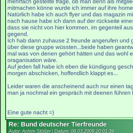
mehrfach gestellte frage, ob man denn als mitgli
mitmachen könne wurde ich immer auf ihre hom
Natürlich habe ich auch flyer und das magazin 
nach hause habe ich dann auf der rückseite eine
dass sie nicht von hier kommen, im gegenteil au
gegend.
Ich hab dann zuhause 2 freunde angerufen und ge
über diese gruppe wüssten...beide haben geantwo
mal was von denen gehört hätten und das wohl e
oraganisation wäre.
Auf jeden fall habe ich eben die kündigung gesc
morgen abschicken, hoffendlich klappt es...
Leider waren die anscheinend auch nur einen tag 
man ja nochmal ein gespräch mit deenen führen 
Eine gute nacht =)
Re: Bund deutscher Tierfreunde
Autor: Achim Stößer | Datum:
06.03.2009 20:01:39