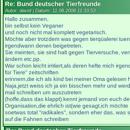
Re: Bund deutscher Tierfreunde
Autor: david | Datum:
11.08.2008 11:33:53
Hallo zusammen,
bin selbst kein Veganer
und noch nicht mal komplett vegetarisch.
Möchte aber trotzdem was gegen tierqüalerei tue
irgendwann denen beigetreten.
Sie meinten, sie sind halt gegen Tierversuche, v
ändern etc.pp.
War schon leicht irritiert,als deren hefte mich irge
für Tiere" zeitschriften
erinnern,die ich als kind bei meiner Oma gelesen 
Naja,jetzt weiss ich ja ein bisschen mehr und wer
mail schreiben um auszutreten
(hoffe,dass das klappt).kennt jemand von euch d
Organisation,die ehrlich ist(wie gesagt,ich möchte
soetwas total "radikales", sondern eher das, was 
auf die Fahnen schreiben