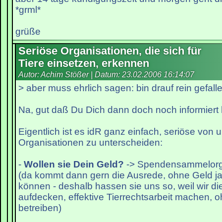
*grml*
grüße
Seriöse Organisationen, die sich für
Tiere einsetzen, erkennen
Autor: Achim Stößer | Datum:
23.02.2006 16:14:07
> aber muss ehrlich sagen: bin drauf rein gefall
Na, gut daß Du Dich dann doch noch informiert h
Eigentlich ist es idR ganz einfach, seriöse von 
Organisationen zu unterscheiden:
-
Wollen sie Dein Geld?
-> Spendensammelorg
(da kommt dann gern die Ausrede, ohne Geld j
können - deshalb hassen sie uns so, weil wir d
aufdecken, effektive Tierrechtsarbeit machen, 
betreiben)