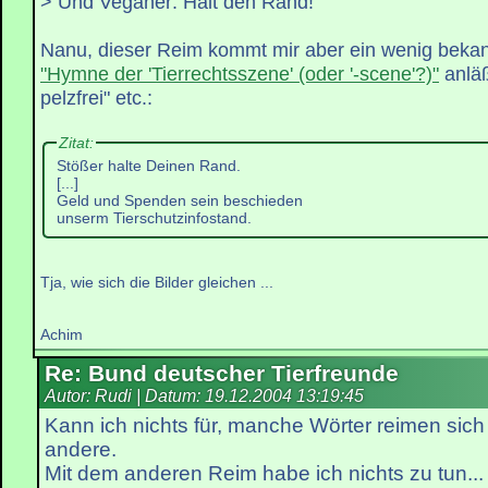
> Und Veganer: Halt den Rand!
Nanu, dieser Reim kommt mir aber ein wenig bekan
"Hymne der 'Tierrechtsszene' (oder '-scene'?)"
anläß
pelzfrei" etc.:
Zitat:
Stößer halte Deinen Rand.
[...]
Geld und Spenden sein beschieden
unserm Tierschutzinfostand.
Tja, wie sich die Bilder gleichen ...
Achim
Re: Bund deutscher Tierfreunde
Autor: Rudi | Datum:
19.12.2004 13:19:45
Kann ich nichts für, manche Wörter reimen sich
andere.
Mit dem anderen Reim habe ich nichts zu tun...