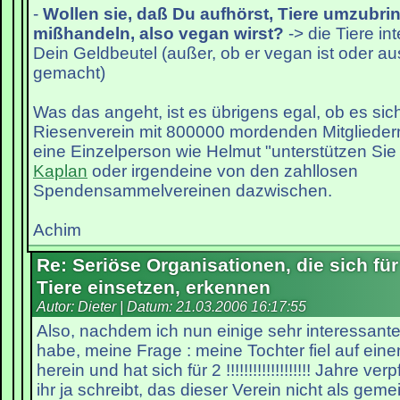
-
Wollen sie, daß Du aufhörst, Tiere umzubri
mißhandeln, also vegan wirst?
-> die Tiere int
Dein Geldbeutel (außer, ob er vegan ist oder a
gemacht)
Was das angeht, ist es übrigens egal, ob es si
Riesenverein mit 800000 mordenden Mitglieder
eine Einzelperson wie Helmut "unterstützen Sie
Kaplan
oder irgendeine von den zahllosen
Spendensammelvereinen dazwischen.
Achim
Re: Seriöse Organisationen, die sich für
Tiere einsetzen, erkennen
Autor: Dieter | Datum:
21.03.2006 16:17:55
Also, nachdem ich nun einige sehr interessant
habe, meine Frage : meine Tochter fiel auf eine
herein und hat sich für 2 !!!!!!!!!!!!!!!!!!! Jahre ve
ihr ja schreibt, das dieser Verein nicht als gem