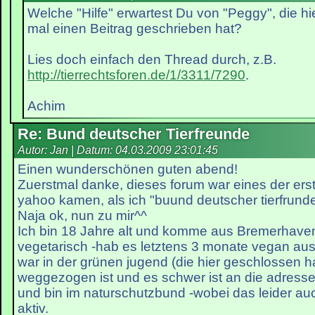
Welche "Hilfe" erwartest Du von "Peggy", die hi
mal einen Beitrag geschrieben hat?
Lies doch einfach den Thread durch, z.B.
http://tierrechtsforen.de/1/3311/7290
.
Achim
Re: Bund deutscher Tierfreunde
Autor: Jan | Datum:
04.03.2009 23:01:45
Einen wunderschönen guten abend!
Zuerstmal danke, dieses forum war eines der erst
yahoo kamen, als ich "buund deutscher tierfrund
Naja ok, nun zu mir^^
Ich bin 18 Jahre alt und komme aus Bremerhaven.
vegetarisch -hab es letztens 3 monate vegan ausge
war in der grünen jugend (die hier geschlossen hat
weggezogen ist und es schwer ist an die adres
und bin im naturschutzbund -wobei das leider au
aktiv.