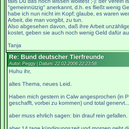
falls Du das noch wissen wolltest ;-): der Verein is
"gemeinnützig" anerkannt, d.h. es fließt wenig Ge
habe ich nun nicht im Kopf; glaube, es waren wen
Arbeit, die man vorgibt, zu tun.
Also abgesehen davon, daß ihre Arbeit unzählig
kostet, geben sie auch noch wenig Geld dafür aus
Tanja
Re: Bund deutscher Tierfreunde
Autor: Peggy | Datum:
22.02.2006 22:23:58
Huhu ihr,
altes Thema, neues Leid.
Haben mich gestern in Calw angesprochen (in P
geschafft, vorbei zu kommen) und total genervt..
aber muss ehrlich sagen: bin drauf rein gefallen.
aber 14 tage kündigungszeit und morgen geht d