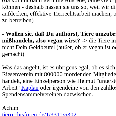
(da kommt dann gern die Ausrede, ohne Geld j
können - deshalb hassen sie uns so, weil wir d
aufdecken, effektive Tierrechtsarbeit machen,
zu betreiben)
-
Wollen sie, daß Du aufhörst, Tiere umzub
mißhandeln, also vegan wirst?
-> die Tiere in
nicht Dein Geldbeutel (außer, ob er vegan ist 
gemacht)
Was das angeht, ist es übrigens egal, ob es sic
Riesenverein mit 800000 mordenden Mitglied
handelt, eine Einzelperson wie Helmut "unters
Arbeit"
Kaplan
oder irgendeine von den zahllo
Spendensammelvereinen dazwischen.
Achim
tierrechtsforen.de/1/3311/5302