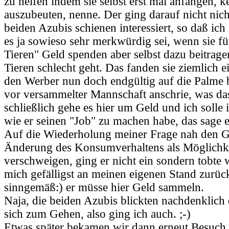
zu helfen indem sie selbst erst mal anfangen, k
auszubeuten, nenne. Der ging darauf nicht nicht
beiden Azubis schienen interessiert, so daß ich 
es ja sowieso sehr merkwürdig sei, wenn sie f
Tieren" Geld spenden aber selbst dazu beitrag
Tieren schlecht geht. Das fanden sie ziemlich 
den Werber nun doch endgültig auf die Palme 
vor versammelter Mannschaft anschrie, was das
schließlich gehe es hier um Geld und ich solle 
wie er seinen "Job" zu machen habe, das sage er
Auf die Wiederholung meiner Frage nah den G
Änderung des Konsumverhaltens als Möglichke
verschweigen, ging er nicht ein sondern tobte we
mich gefälligst an meinen eigenen Stand zurüc
sinngemäß:) er müsse hier Geld sammeln.
Naja, die beiden Azubis blickten nachdenklich
sich zum Gehen, also ging ich auch. ;-)
Etwas später bekamen wir dann erneut Besuch,