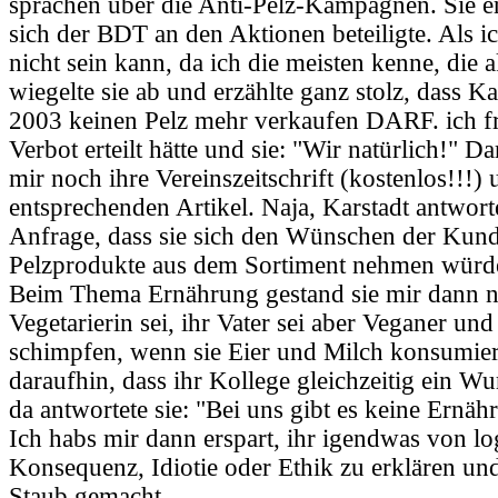
sprachen über die Anti-Pelz-Kampagnen. Sie er
sich der BDT an den Aktionen beteiligte. Als ic
nicht sein kann, da ich die meisten kenne, die a
wiegelte sie ab und erzählte ganz stolz, dass Ka
2003 keinen Pelz mehr verkaufen DARF. ich fr
Verbot erteilt hätte und sie: "Wir natürlich!" D
mir noch ihre Vereinszeitschrift (kostenlos!!!)
entsprechenden Artikel. Naja, Karstadt antwo
Anfrage, dass sie sich den Wünschen der Kun
Pelzprodukte aus dem Sortiment nehmen würd
Beim Thema Ernährung gestand sie mir dann no
Vegetarierin sei, ihr Vater sei aber Veganer u
schimpfen, wenn sie Eier und Milch konsumiert
daraufhin, dass ihr Kollege gleichzeitig ein Wur
da antwortete sie: "Bei uns gibt es keine Ernäh
Ich habs mir dann erspart, ihr igendwas von lo
Konsequenz, Idiotie oder Ethik zu erklären u
Staub gemacht ...