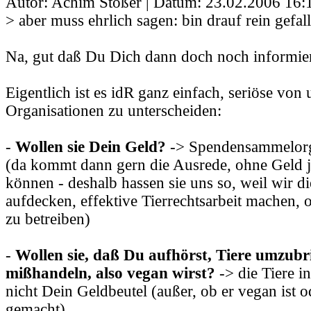
Autor: Achim Stößer | Datum:
23.02.2006 16:
> aber muss ehrlich sagen: bin drauf rein gefal
Na, gut daß Du Dich dann doch noch informiert
Eigentlich ist es idR ganz einfach, seriöse von
Organisationen zu unterscheiden:
-
Wollen sie Dein Geld?
-> Spendensammelorg
(da kommt dann gern die Ausrede, ohne Geld j
können - deshalb hassen sie uns so, weil wir d
aufdecken, effektive Tierrechtsarbeit machen,
zu betreiben)
-
Wollen sie, daß Du aufhörst, Tiere umzub
mißhandeln, also vegan wirst?
-> die Tiere in
nicht Dein Geldbeutel (außer, ob er vegan ist 
gemacht)