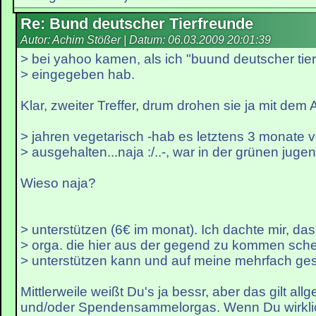
Re: Bund deutscher Tierfreunde
Autor: Achim Stößer | Datum:
06.03.2009 20:01:39
> bei yahoo kamen, als ich "buund deutscher tie
> eingegeben hab.
Klar, zweiter Treffer, drum drohen sie ja mit dem An
> jahren vegetarisch -hab es letztens 3 monate 
> ausgehalten...naja :/..-, war in der grünen jugen
Wieso naja?
> unterstützen (6€ im monat). Ich dachte mir, da
> orga. die hier aus der gegend zu kommen schei
> unterstützen kann und auf meine mehrfach gest
Mittlerweile weißt Du's ja bessr, aber das gilt all
und/oder Spendensammelorgas. Wenn Du wirklich