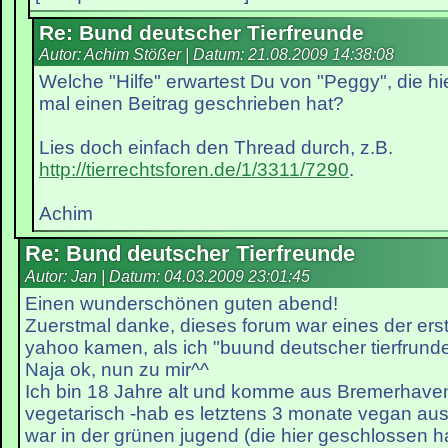
Re: Bund deutscher Tierfreunde
Autor: Achim Stößer | Datum:
21.08.2009 14:38:08
Welche "Hilfe" erwartest Du von "Peggy", die hi
mal einen Beitrag geschrieben hat?
Lies doch einfach den Thread durch, z.B.
http://tierrechtsforen.de/1/3311/7290
.
Achim
Re: Bund deutscher Tierfreunde
Autor: Jan | Datum:
04.03.2009 23:01:45
Einen wunderschönen guten abend!
Zuerstmal danke, dieses forum war eines der erst
yahoo kamen, als ich "buund deutscher tierfrund
Naja ok, nun zu mir^^
Ich bin 18 Jahre alt und komme aus Bremerhaven.
vegetarisch -hab es letztens 3 monate vegan ausge
war in der grünen jugend (die hier geschlossen hat