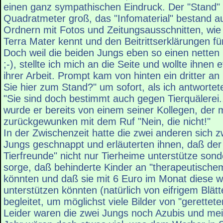
einen ganz sympathischen Eindruck. Der "Stand" 
Quadratmeter groß, das "Infomaterial" bestand a
Ordnern mit Fotos und Zeitungsausschnitten, wie
Terra Mater kennt und den Beitrittserklärungen fü
Doch weil die beiden Jungs eben so einen netten
;-), stellte ich mich an die Seite und wollte ihnen
ihrer Arbeit. Prompt kam von hinten ein dritter an
Sie hier zum Stand?" um sofort, als ich antwortet
"Sie sind doch bestimmt auch gegen Tierquälerei
wurde er bereits von einem seiner Kollegen, der m
zurückgewunken mit dem Ruf "Nein, die nicht!"
In der Zwischenzeit hatte die zwei anderen sich z
Jungs geschnappt und erläuterten ihnen, daß der
Tierfreunde" nicht nur Tierheime unterstütze son
sorge, daß behinderte Kinder an "therapeutische
könnten und daß sie mit 6 Euro im Monat diese w
unterstützen könnten (natürlich von eifrigem Blät
begleitet, um möglichst viele Bilder von "gerettete
Leider waren die zwei Jungs noch Azubis und mei