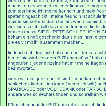
wenn du es dir leisten kannst, kannst du mithel
machst du es wenn du wieder finanzelle möglichk
zum test habe ich meine freundin und mein freu
später hingeschickt.. meine freundin ist schüler
meinte sie soll erst dann helfen, wenn sie ein bi
weil sie es nicht will das meine freundin die le
kratzen musst SIE DURFTE SCHLIEßLICH NI
bekam ein heft geschenkt das sie es ihren elter
die es vlt mit ihr zusammen machen...
finde ich echt top.. ich hab auch bei der frau s
heute, sie wird von dem BdT unterstützt ( hab a
angerufen ) jeder einzelne hat mir meine fragen mi
beantwortet...
wenn wir mal ganz ehrlich sind... man kann übe
schlechtes finden.. ich kann ( wenn ich will ) au
SPARKASSE oder VOLKSBANK oder TARGO BA
andere was schlechtes finden und schreiben wie i
Für mich macht der BdT gute arbeit und ich finde