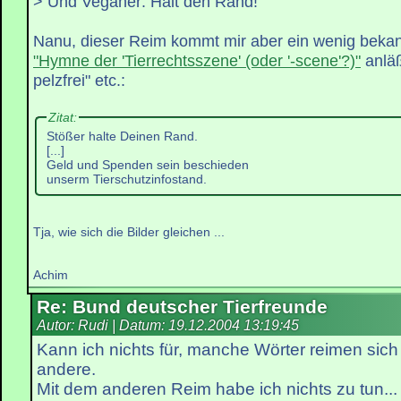
> Und Veganer: Halt den Rand!
Nanu, dieser Reim kommt mir aber ein wenig bekan
"Hymne der 'Tierrechtsszene' (oder '-scene'?)"
anläß
pelzfrei" etc.:
Zitat:
Stößer halte Deinen Rand.
[...]
Geld und Spenden sein beschieden
unserm Tierschutzinfostand.
Tja, wie sich die Bilder gleichen ...
Achim
Re: Bund deutscher Tierfreunde
Autor: Rudi | Datum:
19.12.2004 13:19:45
Kann ich nichts für, manche Wörter reimen sich
andere.
Mit dem anderen Reim habe ich nichts zu tun...