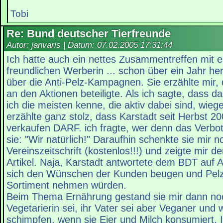
Tobi
Re: Bund deutscher Tierfreunde
Autor: janvaris | Datum:
07.02.2005 17:31:44
Ich hatte auch ein nettes Zusammentreffen mit e
freundlichen Werberin ... schon über ein Jahr he
über die Anti-Pelz-Kampagnen. Sie erzählte mir,
an den Aktionen beteiligte. Als ich sagte, dass da
ich die meisten kenne, die aktiv dabei sind, wiege
erzählte ganz stolz, dass Karstadt seit Herbst 2
verkaufen DARF. ich fragte, wer denn das Verbot 
sie: "Wir natürlich!" Daraufhin schenkte sie mir n
Vereinszeitschrift (kostenlos!!!) und zeigte mir 
Artikel. Naja, Karstadt antwortete dem BDT auf A
sich den Wünschen der Kunden beugen und Pel
Sortiment nehmen würden.
Beim Thema Ernährung gestand sie mir dann noc
Vegetarierin sei, ihr Vater sei aber Veganer und
schimpfen, wenn sie Eier und Milch konsumiert. I