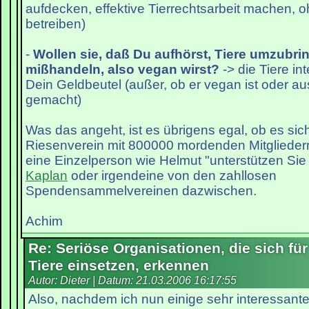
aufdecken, effektive Tierrechtsarbeit machen, 
betreiben)
-
Wollen sie, daß Du aufhörst, Tiere umzubri
mißhandeln, also vegan wirst?
-> die Tiere int
Dein Geldbeutel (außer, ob er vegan ist oder a
gemacht)
Was das angeht, ist es übrigens egal, ob es si
Riesenverein mit 800000 mordenden Mitglieder
eine Einzelperson wie Helmut "unterstützen Sie
Kaplan
oder irgendeine von den zahllosen
Spendensammelvereinen dazwischen.
Achim
Re: Seriöse Organisationen, die sich für
Tiere einsetzen, erkennen
Autor: Dieter | Datum:
21.03.2006 16:17:55
Also, nachdem ich nun einige sehr interessant