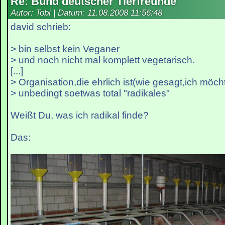
Re: Bund deutscher Tierfreunde
Autor: Tobi | Datum:
11.08.2008 11:56:48
david schrieb:
> bin selbst kein Veganer
> und noch nicht mal komplett vegetarisch.
[...]
> Organisation,die ehrlich ist(wie gesagt,ich möch
> unbedingt soetwas total "radikales"
Weißt Du, was ich radikal finde?
Das: