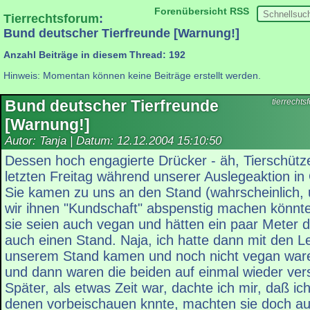
Forenübersicht
RSS
Tierrechtsforum
:
Bund deutscher Tierfreunde [Warnung!]
Anzahl Beiträge in diesem Thread: 192
Hinweis: Momentan können keine Beiträge erstellt werden.
Bund deutscher Tierfreunde
tierrecht
[Warnung!]
Autor: Tanja | Datum:
12.12.2004 15:10:50
Dessen hoch engagierte Drücker - äh, Tierschützer
letzten Freitag während unserer Auslegeaktion i
Sie kamen zu uns an den Stand (wahrscheinlich,
wir ihnen "Kundschaft" abspenstig machen könnte
sie seien auch vegan und hätten ein paar Meter d
auch einen Stand. Naja, ich hatte dann mit den Le
unserem Stand kamen und noch nicht vegan waren,
und dann waren die beiden auf einmal wieder ve
Später, als etwas Zeit war, dachte ich mir, daß i
denen vorbeischauen knnte, machten sie doch auf