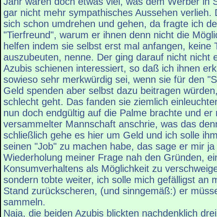
Jahr wären doch etwas viel, was dem Werber in 
gar nicht mehr sympathisches Aussehen verlieh. D
sich schon umdrehen und gehen, da fragte ich d
"Tierfreund", warum er ihnen denn nicht die Mögli
helfen indem sie selbst erst mal anfangen, keine 
auszubeuten, nenne. Der ging darauf nicht nicht e
Azubis schienen interessiert, so daß ich ihnen erk
sowieso sehr merkwürdig sei, wenn sie für den "S
Geld spenden aber selbst dazu beitragen würden,
schlecht geht. Das fanden sie ziemlich einleuch
nun doch endgültig auf die Palme brachte und er 
versammelter Mannschaft anschrie, was das denn
schließlich gehe es hier um Geld und ich solle ihm
seinen "Job" zu machen habe, das sage er mir ja 
Wiederholung meiner Frage nah den Gründen, ei
Konsumverhaltens als Möglichkeit zu verschweigen
sondern tobte weiter, ich solle mich gefälligst an
Stand zurückscheren, (und sinngemäß:) er müsse
sammeln.
Naja, die beiden Azubis blickten nachdenklich dre