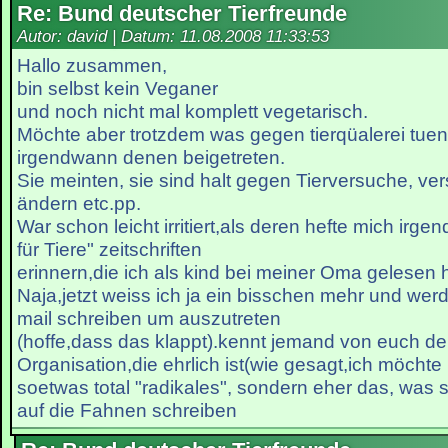
Re: Bund deutscher Tierfreunde
Autor: david | Datum:
11.08.2008 11:33:53
Hallo zusammen,
bin selbst kein Veganer
und noch nicht mal komplett vegetarisch.
Möchte aber trotzdem was gegen tierqüalerei tue
irgendwann denen beigetreten.
Sie meinten, sie sind halt gegen Tierversuche, v
ändern etc.pp.
War schon leicht irritiert,als deren hefte mich irge
für Tiere" zeitschriften
erinnern,die ich als kind bei meiner Oma gelesen 
Naja,jetzt weiss ich ja ein bisschen mehr und wer
mail schreiben um auszutreten
(hoffe,dass das klappt).kennt jemand von euch d
Organisation,die ehrlich ist(wie gesagt,ich möchte
soetwas total "radikales", sondern eher das, was 
auf die Fahnen schreiben