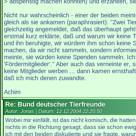
> abspenstig machen könnten) und erzählten, si
Nicht nur wahrscheinlich - einer der beiden meint
gleich als sie ankamen (paraphrasiert): "Zwei Ti
gleichzeitig angemeldet, daß das überhaupt geht
erstmal kurz erklärte, daß und warum wir keine T
und ihn beruhigte, wir würdem ihm schon keine 
machen, da wir nicht sammeln, sondern informie
meinte, sie würden keine Spenden sammeln. Ich: "
'Fördermitglieder'." Aber auch das verneinte er, 
keine Mitglieder werben ... dann kamen ernsthaft 
daß ich mich denen zuwandte.
Achim
Re: Bund deutscher Tierfreunde
Autor: Jonas | Datum:
12.12.2004 22:20:50
Wobei mir einfällt, ist das nicht komisch, die hatte
nichts in die Richtung gesagt, dass sie schon ewi
ich mit den beiden diskutierte und sie fragte, warum