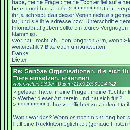
habe, meine Frage : meine Tochter fiel auf eine
herein und hat sich für 2 !!!!!!!!!!!!!!!!!!! Jahre ve
ihr ja schreibt, das dieser Verein nicht als gem
ist, und sie ihre adresse bzw. Unterschrift eigent
Infomaterial geben sollte ein teures Vergnügen 
klamm ist.
Wer hat - rechtlich - den längeren Arm, wenn S
weiterzahlt ? Bitte euch um Antworten
Danke
Dieter
Re: Seriöse Organisationen, die sich fü
Tiere einsetzen, erkennen
Autor: Achim Stößer | Datum:
21.03.2006 21:47:42
> gelesen habe, meine Frage : meine Tochter fi
> Werber dieser Art herein und hat sich für 2
> !!!!!!!!!!!!!!!!!!! Jahre verpflichtet zu zahlen. Da i
Wann war das? Wenn es noch nicht lang her ist
Fall eine Rücktrittsmöglichkeit (genaue Fristen 