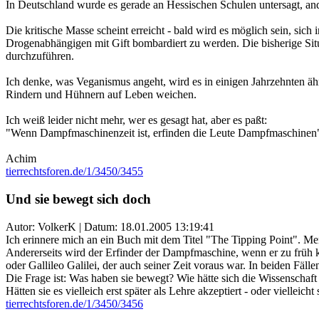
In Deutschland wurde es gerade an Hessischen Schulen untersagt, an
Die kritische Masse scheint erreicht - bald wird es möglich sein, sic
Drogenabhängigen mit Gift bombardiert zu werden. Die bisherige Situa
durchzuführen.
Ich denke, was Veganismus angeht, wird es in einigen Jahrzehnten äh
Rindern und Hühnern auf Leben weichen.
Ich weiß leider nicht mehr, wer es gesagt hat, aber es paßt:
"Wenn Dampfmaschinenzeit ist, erfinden die Leute Dampfmaschinen
Achim
tierrechtsforen.de/1/3450/3455
Und sie bewegt sich doch
Autor: VolkerK | Datum:
18.01.2005 13:19:41
Ich erinnere mich an ein Buch mit dem Titel "The Tipping Point". Me
Andererseits wird der Erfinder der Dampfmaschine, wenn er zu früh 
oder Gallileo Galilei, der auch seiner Zeit voraus war. In beiden Fälle
Die Frage ist: Was haben sie bewegt? Wie hätte sich die Wissenschaft
Hätten sie es vielleich erst später als Lehre akzeptiert - oder vielleicht
tierrechtsforen.de/1/3450/3456