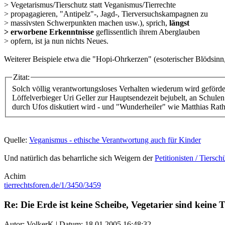
> Vegetarismus/Tierschutz statt Veganismus/Tierrechte
> propagagieren, "Antipelz"-, Jagd-, Tierversuchskampagnen zu
> massivsten Schwerpunkten machen usw.), sprich,
längst
> erworbene Erkenntnisse
geflissentlich ihrem Aberglauben
> opfern, ist ja nun nichts Neues.
Weiterer Beispiele etwa die "Hopi-Ohrkerzen" (esoterischer Blödsinn, 
Zitat:
Solch völlig verantwortungsloses Verhalten wiederum wird geförder
Löffelverbieger Uri Geller zur Hauptsendezeit bejubelt, an Schul
durch Ufos diskutiert wird - und "Wunderheiler" wie Matthias Ra
Quelle:
Veganismus - ethische Verantwortung auch für Kinder
Und natürlich das beharrliche sich Weigern der
Petitionisten / Tiersch
Achim
tierrechtsforen.de/1/3450/3459
Re: Die Erde ist keine Scheibe, Vegetarier sind keine T
Autor: VolkerK | Datum:
18.01.2005 16:48:32