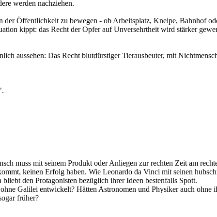
dere werden nachziehen.
h in der Öffentlichkeit zu bewegen - ob Arbeitsplatz, Kneipe, Bahnhof 
tion kippt: das Recht der Opfer auf Unversehrtheit wird stärker gewert
nlich aussehen: Das Recht blutdürstiger Tierausbeuter, mit Nichtmens
".
nsch muss mit seinem Produkt oder Anliegen zur rechten Zeit am rechte
kommt, keinen Erfolg haben. Wie Leonardo da Vinci mit seinen hubschr
n bliebt den Protagonisten bezüglich ihrer Ideen bestenfalls Spott.
 ohne Galilei entwickelt? Hätten Astronomen und Physiker auch ohne ih
 sogar früher?