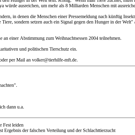
 den Hunger in der Welt sein. König: "Wenn man Tiere züchtet, muss ma
oya würde ausreichen, um mehr als 8 Milliarden Menschen mit ausreic
ern, in denen die Menschen einer Pressemeldung nach künftig Insekt
e Tiere, sondern setzen auch ein Signal gegen den Hunger in der Welt" ap
Sie an einer Abstimmung zum Weihnachtsessen 2004 teilnehmen.
aritativen und politischen Tierschutz ein.
der per Mail an volker@tierhilfe-mft.de.
nachten".
ich dann u.a.
er Fest leiden
st Ergebnis der falschen Verteilung und der Schlachttierzucht