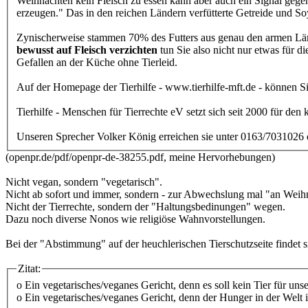
Weihnachten kein Fleisch zu essen kann aber auch ein Signal gegen
erzeugen." Das in den reichen Ländern verfütterte Getreide und S
Zynischerweise stammen 70% des Futters aus genau den armen Länd
bewusst auf Fleisch verzichten
tun Sie also nicht nur etwas für di
Gefallen an der Küche ohne Tierleid.
Auf der Homepage der Tierhilfe - www.tierhilfe-mft.de - können 
Tierhilfe - Menschen für Tierrechte eV setzt sich seit 2000 für den k
Unseren Sprecher Volker König erreichen sie unter 0163/7031026 o
(openpr.de/pdf/openpr-de-38255.pdf, meine Hervorhebungen)
Nicht vegan, sondern "vegetarisch".
Nicht ab sofort und immer, sondern - zur Abwechslung mal "an Weih
Nicht der Tierrechte, sondern der "Haltungsbedinungen" wegen.
Dazu noch diverse Nonos wie religiöse Wahnvorstellungen.
Bei der "Abstimmung" auf der heuchlerischen Tierschutzseite findet s
Zitat:
o Ein vegetarisches/veganes Gericht, denn es soll kein Tier für uns
o Ein vegetarisches/veganes Gericht, denn der Hunger in der Welt i