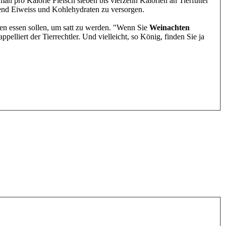
n pro Kalorie Fleisch sieben bis vierzehn Kalorien an Tierfutter
hend Eiweiss und Kohlehydraten zu versorgen.
en essen sollen, um satt zu werden. "Wenn Sie
Weinachten
pelliert der Tierrechtler. Und vielleicht, so König, finden Sie ja