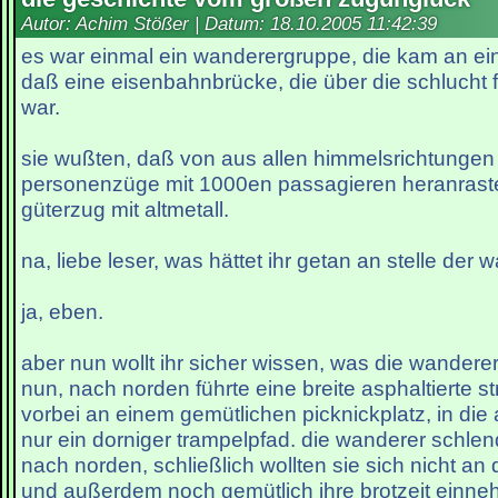
Autor: Achim Stößer | Datum:
18.10.2005 11:42:39
es war einmal ein wanderergruppe, die kam an ei
daß eine eisenbahnbrücke, die über die schlucht f
war.
sie wußten, daß von aus allen himmelsrichtunge
personenzüge mit 1000en passagieren heranraste
güterzug mit altmetall.
na, liebe leser, was hättet ihr getan an stelle der
ja, eben.
aber nun wollt ihr sicher wissen, was die wande
nun, nach norden führte eine breite asphaltierte 
vorbei an einem gemütlichen picknickplatz, in die
nur ein dorniger trampelpfad. die wanderer schle
nach norden, schließlich wollten sie sich nicht an
und außerdem noch gemütlich ihre brotzeit einn