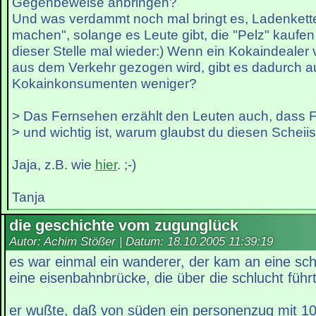
Gegenbeweise anbringen?
Und was verdammt noch mal bringt es, Ladenkette
machen", solange es Leute gibt, die "Pelz" kaufen
dieser Stelle mal wieder:) Wenn ein Kokaindealer 
aus dem Verkehr gezogen wird, gibt es dadurch a
Kokainkonsumenten weniger?
> Das Fernsehen erzählt den Leuten auch, dass F
> und wichtig ist, warum glaubst du diesen Scheii
Jaja, z.B. wie
hier
. ;-)
Tanja
die geschichte vom zugunglück
Autor: Achim Stößer | Datum:
18.10.2005 11:39:19
es war einmal ein wanderer, der kam an eine sch
eine eisenbahnbrücke, die über die schlucht führt
er wußte, daß von süden ein personenzug mit 1