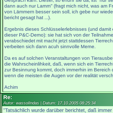
Gespräch kam. Dieser, so erfuhr sie da, ißt "nur se
dann auch nur Lamm" (fragt mich nicht, was am F
von Lämmern besser sein soll, ich gebe nur wiede
bericht gesagt hat ...).
Ergebnis dieses Schlüsselerlebnisses (und damit e
dieser P&C-Demo): sie hat sich von der Teilnahm
verabschiedet mit macht jetzt stattdessen Tierrech
verbeiten sich dann acuh sinnvolle Meme.
Da es auf solchen Veranstaltungen von Tierausbeut
die Wahrscheinlihkeit, daß, wenn sich ein Tierrechtle
zur Besinnung kommt, doch immerhin im Bereich 
wenn die meisten die Augen vor der realität versch
Achim
Re:
Autor: wassollndas | Datum:
17.10.2005 08:25:34
"Tatsächlich wurde darüber berichtet, daß immer