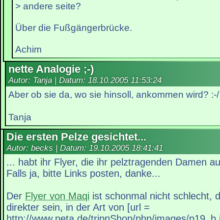
> andere seite?
Über die Fußgängerbrücke.
Achim
nette Analogie ;-)
Autor: Tanja | Datum:
18.10.2005 11:53:24
Aber ob sie da, wo sie hinsoll, ankommen wird? :-/
Tanja
Die ersten Pelze gesichtet...
Autor: becks | Datum:
19.10.2005 18:41:41
... habt ihr Flyer, die ihr pelztragenden Damen a
Falls ja, bitte Links posten, danke...
Der
Flyer von Maqi
ist schonmal nicht schlecht, d
direkter sein, in der Art von [url =
http://www.peta.de/trippShop/php/images/p19_b.jp