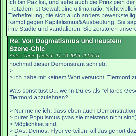
Ich bin Pazifist, und sehe auch die Prinzipien der 
Trotzdem ist Gewalt eine ultima ratio. Nicht viellei
Tierbefreiung, die sich auch anders bewerkstellig
Kampf gegen Kapitalismus&Ausbeutung. Sie sage
ihre Städte und vandalieren. Sie zerstören unser
Re: Von Dogmatismus und neustem
Szene-Chic
Autor: Tanja | Datum:
17.10.2005 11:03:01
nochmal dieser Demonstrant schrieb:
>
> ich habe mit keinem Wort versucht, Tiermord zu
Was sonst tust Du, wenn Du es als "elitäres Ges
Tiermord abzulehnen?
> Nur meine ich, dass eben auch Demonstratione
> purer Populismus (was sie meistens nicht sind)
> Möglichkeit sind.
> DAs, Demos, Flyer verteilen, all das gehört d