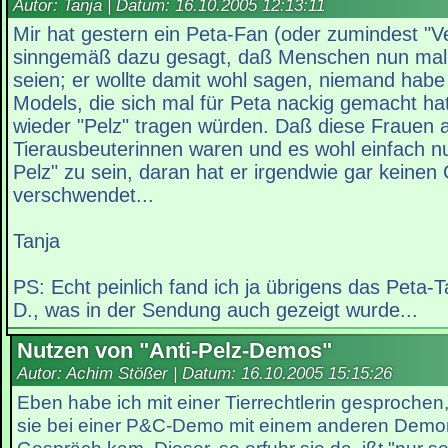
Autor: Tanja | Datum:
16.10.2005 12:13:11
Mir hat gestern ein Peta-Fan (oder zumindest "Ve
sinngemäß dazu gesagt, daß Menschen nun mal 
seien; er wollte damit wohl sagen, niemand hab
Models, die sich mal für Peta nackig gemacht ha
wieder "Pelz" tragen würden. Daß diese Frauen 
Tierausbeuterinnen waren und es wohl einfach nu
Pelz" zu sein, daran hat er irgendwie gar keine
verschwendet...
Tanja
PS: Echt peinlich fand ich ja übrigens das Peta
D., was in der Sendung auch gezeigt wurde...
Nutzen von "Anti-Pelz-Demos"
Autor: Achim Stößer | Datum:
16.10.2005 15:15:26
Eben habe ich mit einer Tierrechtlerin gesprochen, 
sie bei einer P&C-Demo mit einem anderen Demon