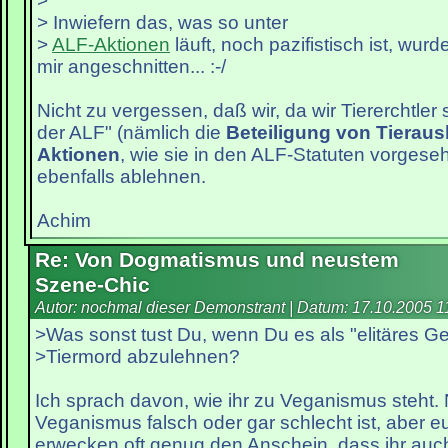
>
> Inwiefern das, was so unter
>
ALF-Aktionen
läuft, noch pazifistisch ist, wur
mir angeschnitten... :-/
Nicht zu vergessen, daß wir, da wir Tiererchtler s
der ALF" (nämlich die
Beteiligung von Tieraus
Aktionen
, wie sie in den ALF-Statuten vorgesehe
ebenfalls ablehnen.
Achim
Re: Von Dogmatismus und neustem
Szene-Chic
Autor: nochmal dieser Demonstrant | Datum:
17.10.2005 1
>Was sonst tust Du, wenn Du es als "elitäres Ge
>Tiermord abzulehnen?
Ich sprach davon, wie ihr zu Veganismus steht. 
Veganismus falsch oder gar schlecht ist, aber 
erwecken oft genug den Anschein, dass ihr auch