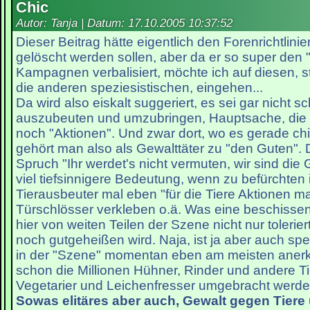
Chic
Autor: Tanja | Datum:
17.10.2005 10:37:52
Dieser Beitrag hätte eigentlich den Forenrichtlin
gelöscht werden sollen, aber da er so super den "
Kampagnen verbalisiert, möchte ich auf diesen, ste
die anderen speziesistischen, eingehen...
Da wird also eiskalt suggeriert, es sei gar nicht s
auszubeuten und umzubringen, Hauptsache, die
noch "Aktionen". Und zwar dort, wo es gerade chic
gehört man also als Gewalttäter zu "den Guten"
Spruch "Ihr werdet's nicht vermuten, wir sind die 
viel tiefsinnigere Bedeutung, wenn zu befürchten 
Tierausbeuter mal eben "für die Tiere Aktionen m
Türschlösser verkleben o.ä. Was eine beschissen
hier von weiten Teilen der Szene nicht nur tolerie
noch gutgeheißen wird. Naja, ist ja aber auch spe
in der "Szene" momentan eben am meisten anerk
schon die Millionen Hühner, Rinder und andere Tie
Vegetarier und Leichenfresser umgebracht werde
Sowas elitäres aber auch, Gewalt gegen Tiere 