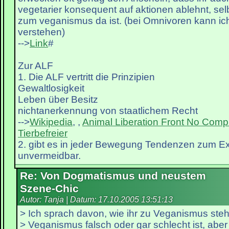
vegetarier konsequent auf aktionen ablehnt, sel
zum veganismus da ist. (bei Omnivoren kann ic
verstehen)
-->
Link
#
Zur ALF
1. Die ALF vertritt die Prinzipien
Gewaltlosigkeit
Leben über Besitz
nichtanerkennung von staatlichem Recht
-->
Wikipedia
, ,
Animal Liberation Front
No Comp
Tierbefreier
2. gibt es in jeder Bewegung Tendenzen zum Ex
unvermeidbar.
Re: Von Dogmatismus und neustem
Szene-Chic
Autor: Tanja | Datum:
17.10.2005 13:51:13
> Ich sprach davon, wie ihr zu Veganismus steht
> Veganismus falsch oder gar schlecht ist, aber