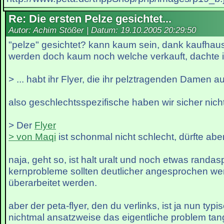
Re: Die ersten Pelze gesichtet...
Autor: Achim Stößer | Datum:
19.10.2005 20:29:50
"pelze" gesichtet? kann kaum sein, dank kaufhaus
werden doch kaum noch welche verkauft, dachte 
> ... habt ihr Flyer, die ihr pelztragenden Damen 
also geschlechtsspezifische haben wir sicher nic
> Der
Flyer
> von Maqi
ist schonmal nicht schlecht, dürfte abe
naja, geht so, ist halt uralt und noch etwas randasp
kernprobleme sollten deutlicher angesprochen wer
überarbeitet werden.
aber der peta-flyer, den du verlinks, ist ja nun typi
nichtmal ansatzweise das eigentliche problem tang