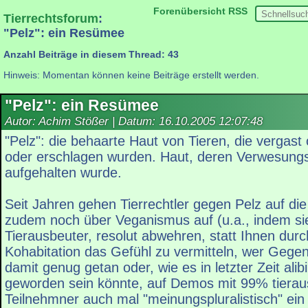
Forenübersicht
RSS
Tierrechtsforum
:
"Pelz": ein Resümee
Anzahl Beiträge in diesem Thread: 43
Hinweis: Momentan können keine Beiträge erstellt werden.
"Pelz": ein Resümee
Autor: Achim Stößer | Datum:
16.10.2005 12:07:48
"Pelz": die behaarte Haut von Tieren, die vergast 
oder erschlagen wurden. Haut, deren Verwesung
aufgehalten wurde.
Seit Jahren gehen Tierrechtler gegen Pelz auf die
zudem noch über Veganismus auf (u.a., indem sie
Tierausbeuter, resolut abwehren, statt Ihnen dur
Kohabitation das Gefühl zu vermitteln, wer Gegen
damit genug getan oder, wie es in letzter Zeit alib
geworden sein könnte, auf Demos mit 99% tiera
Teilnehmner auch mal "meinungspluralistisch" ei