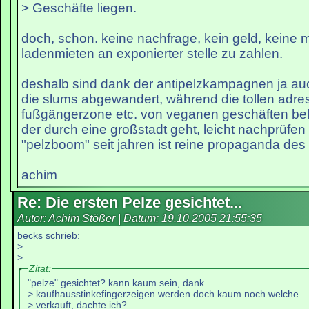
> Geschäfte liegen.
doch, schon. keine nachfrage, kein geld, keine m
ladenmieten an exponierter stelle zu zahlen.
deshalb sind dank der antipelzkampagnen ja auc
die slums abgewandert, während die tollen adress
fußgängerzone etc. von veganen geschäften bele
der durch eine großstadt geht, leicht nachprüfen
"pelzboom" seit jahren ist reine propaganda des 
achim
Re: Die ersten Pelze gesichtet...
Autor: Achim Stößer | Datum:
19.10.2005 21:55:35
becks schrieb:
>
>
Zitat:
"pelze" gesichtet? kann kaum sein, dank
> kaufhausstinkefingerzeigen werden doch kaum noch welche
> verkauft, dachte ich?