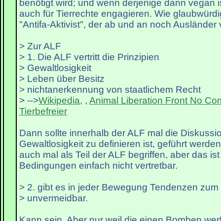
benötigt wird; und wenn derjenige dann vegan i
auch für Tierrechte engagieren. Wie glaubwürd
"Antifa-Aktivist", der ab und an noch Ausländer 
> Zur ALF
> 1. Die ALF vertritt die Prinzipien
> Gewaltlosigkeit
> Leben über Besitz
> nichtanerkennung von staatlichem Recht
> -->
Wikipedia
, ,
Animal Liberation Front
No Co
Tierbefreier
Dann sollte innerhalb der ALF mal die Diskussio
Gewaltlosigkeit zu definieren ist, geführt werden
auch mal als Teil der ALF begriffen, aber das ist
Bedingungen einfach nicht vertretbar.
> 2. gibt es in jeder Bewegung Tendenzen zum 
> unvermeidbar.
Kann sein. Aber nur weil die einen Bomben wer