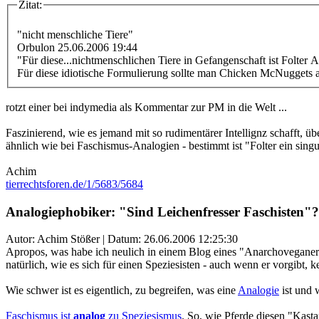
Zitat:
"nicht menschliche Tiere"
Orbulon 25.06.2006 19:44
"Für diese...nichtmenschlichen Tiere in Gefangenschaft ist Folter 
Für diese idiotische Formulierung sollte man Chicken McNuggets a
rotzt einer bei indymedia als Kommentar zur PM in die Welt ...
Faszinierend, wie es jemand mit so rudimentärer Intellignz schafft, 
ähnlich wie bei Faschismus-Analogien - bestimmt ist "Folter ein singu
Achim
tierrechtsforen.de/1/5683/5684
Analogiephobiker: "Sind Leichenfresser Faschisten"?
Autor: Achim Stößer | Datum:
26.06.2006 12:25:30
Apropos, was habe ich neulich in einem Blog eines "Anarchoveganers
natürlich, wie es sich für einen Speziesisten - auch wenn er vorgibt, ke
Wie schwer ist es eigentlich, zu begreifen, was eine
Analogie
ist und 
Faschismus ist
analog
zu Speziesismus
. So, wie Pferde diesen "Kast