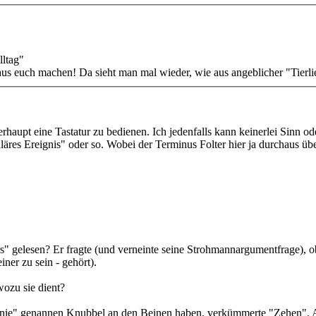
Alltag"
us euch machen! Da sieht man mal wieder, wie aus angeblicher "Tierli
überhaupt eine Tastatur zu bedienen. Ich jedenfalls kann keinerlei Sin
läres Ereignis" oder so. Wobei der Terminus Folter hier ja durchaus üb
" gelesen? Er fragte (und verneinte seine Strohmannargumentfrage), o
iner zu sein - gehört).
wozu sie dient?
anie" genannen Knubbel an den Beinen haben, verkümmerte "Zehen". Al