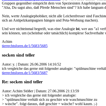
Gruppen gegenüber entspricht dem von Speziesisten Angehörigen ande
"Aha, Du sagst also, daß Pferde Menschen sind"? Ich habe langsam den
Nein, werte Analogiephobiker, nicht alle Leichenfresser sind Faschis
sich an Antipelzkampagnen hängen und Peta-Werbung machen).
Und wer nichteinmal begreift, was eine Analogie
ist
, wer aus "a1 ver
sein können, um (scheinbar oder tatsächlich) komplexe Sachverhalte 
Achim
tierrechtsforen.de/1/5683/5685
socken sind teller
Autor: y. | Datum:
26.06.2006 14:16:52
ich vergleiche das gerne mit folgender analogie: "spülmaschine verhä
tierrechtsforen.de/1/5683/5687
Re: socken sind teller
Autor: Achim Stößer | Datum:
27.06.2006 21:13:59
> ich vergleiche das gerne mit folgender analogie:
> "spülmaschine verhält sich zu geschirr wie waschmaschine zu
> wäsche". folgt daraus, daß geschirr = wäsche? wohl kaum. ;-)