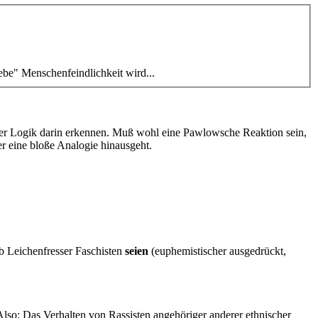
ebe" Menschenfeindlichkeit wird...
n oder Logik darin erkennen. Muß wohl eine Pawlowsche Reaktion sein,
er eine bloße Analogie hinausgeht.
b Leichenfresser Faschisten
seien
(euphemistischer ausgedrückt,
so: Das Verhalten von Rassisten angehöriger anderer ethnischer