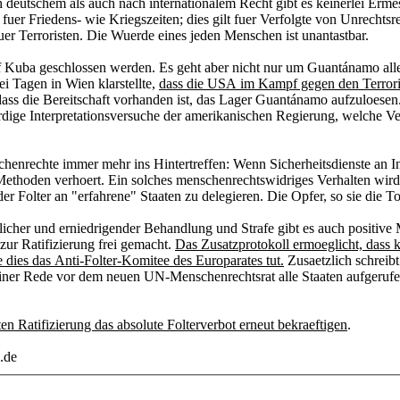
 deutschem als auch nach internationalem Recht gibt es keinerlei Erme
uer Friedens- wie Kriegszeiten; dies gilt fuer Verfolgte von Unrechtsr
uer Terroristen. Die Wuerde eines jeden Menschen ist unantastbar.
uba geschlossen werden. Es geht aber nicht nur um Guantánamo allei
Tagen in Wien klarstellte,
dass die USA im Kampf gegen den Terroris
ass die Bereitschaft vorhanden ist, das Lager Guantánamo aufzuloesen. 
dige Interpretationsversuche der amerikanischen Regierung, welche V
henrechte immer mehr ins Hintertreffen: Wenn Sicherheitsdienste an In
ethoden verhoert. Ein solches menschenrechtswidriges Verhalten wird p
 Folter an "erfahrene" Staaten zu delegieren. Die Opfer, so sie die Tor
cher und erniedrigender Behandlung und Strafe gibt es auch positive
ur Ratifizierung frei gemacht.
Das Zusatzprotokoll ermoeglicht, dass 
 dies das Anti-Folter-Komitee des Europarates tut.
Zusaetzlich schreib
iner Rede vor dem neuen UN-Menschenrechtsrat alle Staaten aufgerufe
en Ratifizierung das absolute Folterverbot erneut bekraeftigen
.
.de