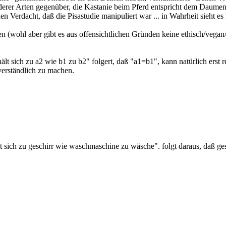
rer Arten gegenüber, die Kastanie beim Pferd entspricht dem Daumen 
 Verdacht, daß die Pisastudie manipuliert war ... in Wahrheit sieht es
ten (wohl aber gibt es aus offensichtlichen Gründen keine ethisch/vega
hält sich zu a2 wie b1 zu b2" folgert, daß "a1=b1", kann natürlich erst 
verständlich zu machen.
lt sich zu geschirr wie waschmaschine zu wäsche". folgt daraus, daß g