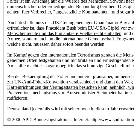
Folter ist ein Anschlag auf die Wuerde des Menschen. Sowohl nach
unmenschlicher oder erniedrigender Behandlung beruhen. Dies gilt f
achten, fuer Verbrecher, "ungesetzliche Kombattanten" und sogar f
Auch deshalb muss das US-Gefangenenlager Guantánamo Bay auf K
erfreulicher ist, dass
Praesident Bush
beim EU-USA-Gipfel vor zwei 
Menschenrechte und das humanitaere Voelkerrecht einhalten,
und d
Armee, sondern auch an die internationale Gemeinschaft. Fragwuer
welche nicht, muessen daher sofort beendet werden.
Im Kampf gegen den internationalen Terrorismus geraten die Mensc
geheimen Orten festgehalten und mit brutalen und erniedrigenden M
Amtshilfe macht es sogar moeglich, das schmutzige Geschaeft mit der
Bei der Bekaempfung der Folter und anderer grausamer, unmenschli
zur UN-Anti-Folter-Konvention verabschiedet und damit den Weg z
Hafteinrichtungen der Vertragsstaaten besuchen kann, aehnlich, wie
Praeventionsmechanismus vor. Aussenminister Steinmeier hat in se
ratifizieren.
Deutschland jedenfalls wird mit seiner noch in diesem Jahr erwartet
© 2006 SPD-Bundestagsfraktion - Internet: http://www.spdfraktion