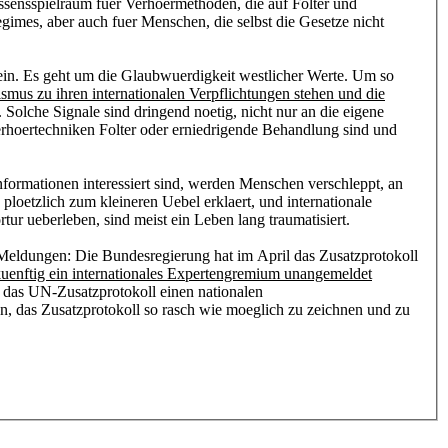
ssensspielraum fuer Verhoermethoden, die auf Folter und
egimes, aber auch fuer Menschen, die selbst die Gesetze nicht
n. Es geht um die Glaubwuerdigkeit westlicher Werte. Um so
mus zu ihren internationalen Verpflichtungen stehen und die
Solche Signale sind dringend noetig, nicht nur an die eigene
erhoertechniken Folter oder erniedrigende Behandlung sind und
formationen interessiert sind, werden Menschen verschleppt, an
loetzlich zum kleineren Uebel erklaert, und internationale
tur ueberleben, sind meist ein Leben lang traumatisiert.
 Meldungen: Die Bundesregierung hat im April das Zusatzprotokoll
kuenftig ein internationales Expertengremium unangemeldet
t das UN-Zusatzprotokoll einen nationalen
n, das Zusatzprotokoll so rasch wie moeglich zu zeichnen und zu