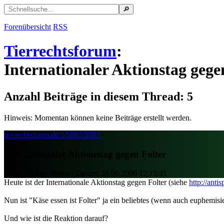
Forenübersicht
RSS
Tierrechtsforum
:
Internationaler Aktionstag gege
Anzahl Beiträge in diesem Thread: 5
Hinweis: Momentan können keine Beiträge erstellt werden.
tierrechtsforen.de/1/5683/5683
Internationaler Aktionstag gegen Folter
Autor: Achim Stößer | Datum:
26.06.2006 12:15:41
Heute ist der Internationale Aktionstag gegen Folter (siehe
http://anti
Nun ist "Käse essen ist Folter" ja ein beliebtes (wenn auch euphemis
Und wie ist die Reaktion darauf?