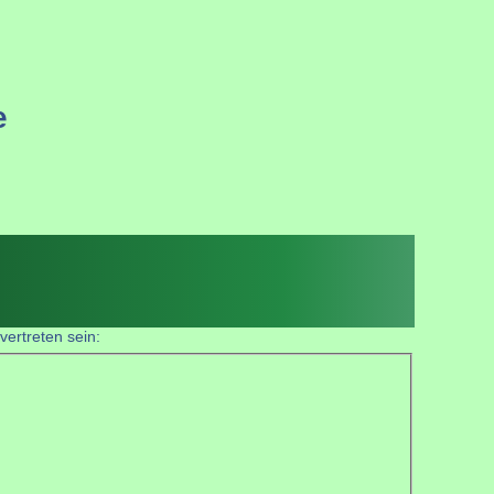
e
ertreten sein: