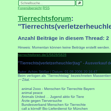
Forenübersicht
RSS
Tierrechtsforum
:
"Tierrechts(verletzerheuchle
Anzahl Beiträge in diesem Thread: 2
Hinweis: Momentan können keine Beiträge erstellt werden.
tierrechtsforen.de/1/5828/5828
"Tierrechts(verletzerheuchler)tag" - Ausverkauf d
Autor: Achim Stößer | Datum:
01.08.2006 20:16:47
Beim verlogen als "Tierrechtstag" bezeichneten Massentie
Zitat:
animal 2ooo - Menschen für Tierrechte Bayern
animal peace
Animals United ... Jugend aktiv für Tiere
Ärzte gegen Tierversuche
Bundesverband Menschen für Tierrechte
call a körndl! Bio-Lieferdienst für München