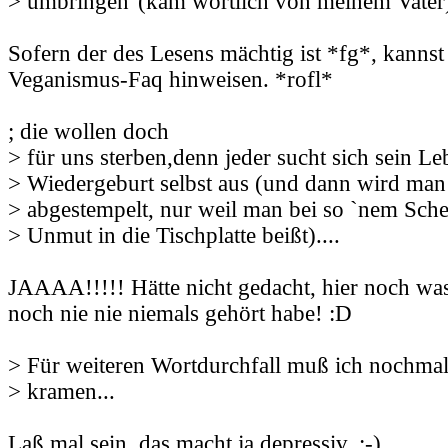
> umbringen"(kam wörtlich von meinem Vater
Sofern der des Lesens mächtig ist *fg*, kannst
Veganismus-Faq hinweisen. *rofl*
; die wollen doch
> für uns sterben,denn jeder sucht sich sein Le
> Wiedergeburt selbst aus (und dann wird man
> abgestempelt, nur weil man bei so `nem Schei
> Unmut in die Tischplatte beißt)....
JAAAA!!!!! Hätte nicht gedacht, hier noch was
noch nie nie niemals gehört habe! :D
> Für weiteren Wortdurchfall muß ich nochma
> kramen...
Laß mal sein, das macht ja depressiv. ;-)