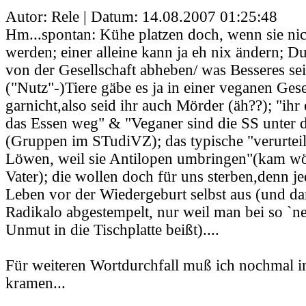
Autor: Rele | Datum:
14.08.2007 01:25:48
Hm...spontan: Kühe platzen doch, wenn sie ni
werden; einer alleine kann ja eh nix ändern; Du
von der Gesellschaft abheben/ was Besseres sei
("Nutz"-)Tiere gäbe es ja in einer veganen Gese
garnicht,also seid ihr auch Mörder (äh??); "ih
das Essen weg" & "Veganer sind die SS unter d
(Gruppen im STudiVZ); das typische "verurtei
Löwen, weil sie Antilopen umbringen"(kam w
Vater); die wollen doch für uns sterben,denn je
Leben vor der Wiedergeburt selbst aus (und d
Radikalo abgestempelt, nur weil man bei so `n
Unmut in die Tischplatte beißt)....
Für weiteren Wortdurchfall muß ich nochmal 
kramen...