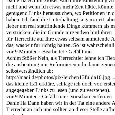
Danie Ha Achim Stößer Auch Ihre Einstellung zu P
nicht und wenn ich etwas mehr Zeit hätte, könnte
genügend Links heraussuchen, wo Petitionen in de
haben. Ich fand die Unterhaltung ja ganz nett, ab
lieber um real stattfindende Dinge kümmern als m
verstricken, die im Grunde nirgendwo hinführen.
für Tierrechte auf Ihre etwas seltsam anmutende 
das, was wir für richtig halten. So ist wahrschein
vor 9 Minuten · Bearbeitet · Gefällt mir
Achim Stößer Nein, als Tierrechtler lehne ich Tier
die ausbeutung nur Reformieren udn damit zement
selbstverständlich ab:
http://maqi.de/photos/pix/leichen13fulda10.jpg ...
das kleine 1x1 erkläre, schlage ich doch vor, erst
angegegeben Links zu lesen (und zu verstehen).
vor 9 Minuten · Gefällt mir · Vorschau entfernen
Danie Ha Dann haben wir in der Tat eine andere
Tierrecht an sich und sollten an dieser Stelle aufhö