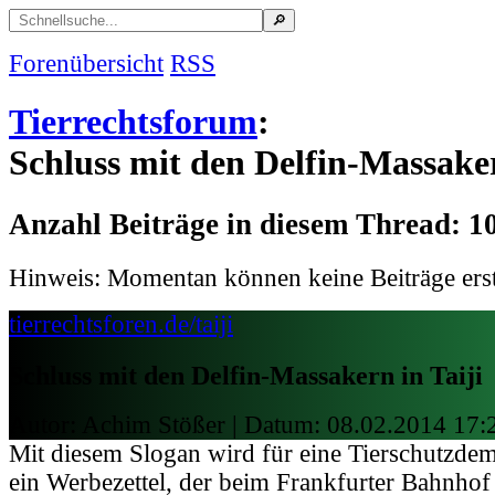
Forenübersicht
RSS
Tierrechtsforum
:
Schluss mit den Delfin-Massaker
Anzahl Beiträge in diesem Thread: 1
Hinweis: Momentan können keine Beiträge erst
tierrechtsforen.de/taiji
Schluss mit den Delfin-Massakern in Taiji
Autor: Achim Stößer | Datum:
08.02.2014 17:
Mit diesem Slogan wird für eine Tierschutzde
ein Werbezettel, der beim Frankfurter Bahnhof 