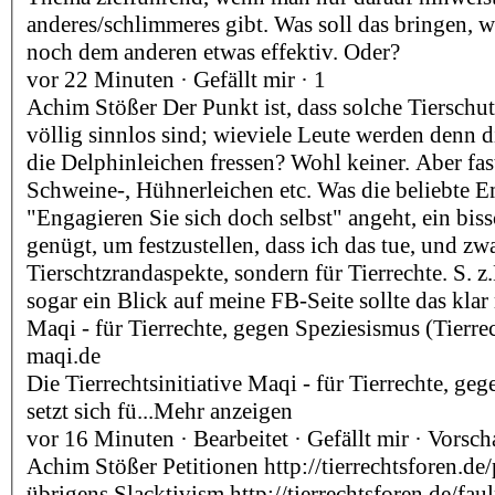
anderes/schlimmeres gibt. Was soll das bringen, 
noch dem anderen etwas effektiv. Oder?
vor 22 Minuten · Gefällt mir · 1
Achim Stößer Der Punkt ist, dass solche Tiersch
völlig sinnlos sind; wieviele Leute werden denn 
die Delphinleichen fressen? Wohl keiner. Aber fast
Schweine-, Hühnerleichen etc. Was die beliebte 
"Engagieren Sie sich doch selbst" angeht, ein bi
genügt, um festzustellen, dass ich das tue, und zwa
Tierschtzrandaspekte, sondern für Tierrechte. S. z.B
sogar ein Blick auf meine FB-Seite sollte das kla
Maqi - für Tierrechte, gegen Speziesismus (Tierrec
maqi.de
Die Tierrechtsinitiative Maqi - für Tierrechte, ge
setzt sich fü...Mehr anzeigen
vor 16 Minuten · Bearbeitet · Gefällt mir · Vorsc
Achim Stößer Petitionen http://tierrechtsforen.de/
übrigens Slacktivism http://tierrechtsforen.de/fau