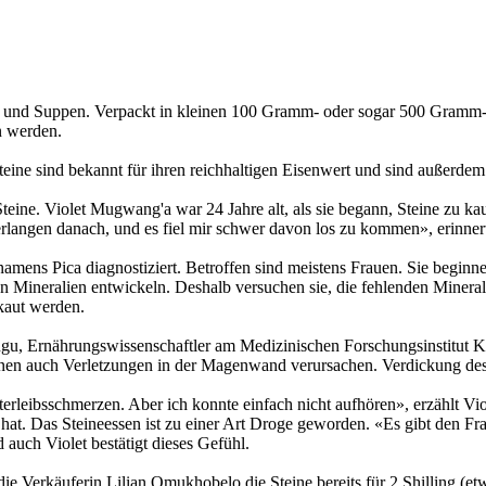
 und Suppen. Verpackt in kleinen 100 Gramm- oder sogar 500 Gramm-Pl
n werden.
ne sind bekannt für ihren reichhaltigen Eisenwert und sind außerdem f
Steine. Violet Mugwang'a war 24 Jahre alt, als sie begann, Steine zu 
erlangen danach, und es fiel mir schwer davon los zu kommen», erinnert
amens Pica diagnostiziert. Betroffen sind meistens Frauen. Sie beginnen
 Mineralien entwickeln. Deshalb versuchen sie, die fehlenden Minerali
kaut werden.
singu, Ernährungswissenschaftler am Medizinischen Forschungsinstitut 
nnen auch Verletzungen in der Magenwand verursachen. Verdickung des
terleibsschmerzen. Aber ich konnte einfach nicht aufhören», erzählt Vi
hat. Das Steineessen ist zu einer Art Droge geworden. «Es gibt den F
uch Violet bestätigt dieses Gefühl.
e Verkäuferin Lilian Omukhobelo die Steine bereits für 2 Shilling (et