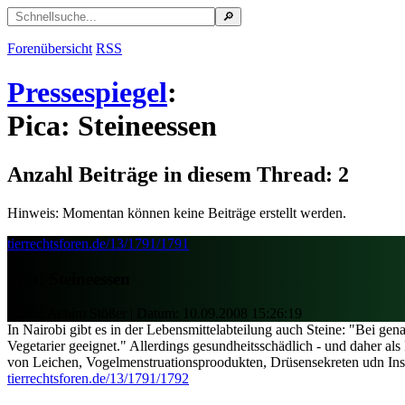
Forenübersicht
RSS
Pressespiegel
:
Pica: Steineessen
Anzahl Beiträge in diesem Thread: 2
Hinweis: Momentan können keine Beiträge erstellt werden.
tierrechtsforen.de/13/1791/1791
Pica: Steineessen
Autor: Achim Stößer | Datum:
10.09.2008 15:26:19
In Nairobi gibt es in der Lebensmittelabteilung auch Steine: "Bei ge
Vegetarier geeignet." Allerdings gesundheitsschädlich - und daher als
von Leichen, Vogelmenstruationsproodukten, Drüsensekreten udn In
tierrechtsforen.de/13/1791/1792