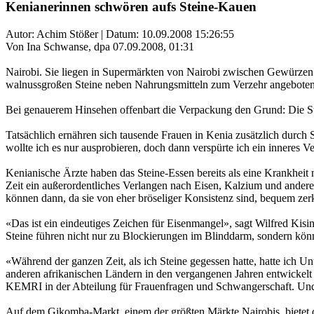
Kenianerinnen schwören aufs Steine-Kauen
Autor: Achim Stößer | Datum:
10.09.2008 15:26:55
Von Ina Schwanse, dpa 07.09.2008, 01:31
Nairobi. Sie liegen in Supermärkten von Nairobi zwischen Gewürzen
walnussgroßen Steine neben Nahrungsmitteln zum Verzehr angebote
Bei genauerem Hinsehen offenbart die Verpackung den Grund: Die Stei
Tatsächlich ernähren sich tausende Frauen in Kenia zusätzlich durch 
wollte ich es nur ausprobieren, doch dann verspürte ich ein inneres V
Kenianische Ärzte haben das Steine-Essen bereits als eine Krankheit n
Zeit ein außerordentliches Verlangen nach Eisen, Kalzium und anderen
können dann, da sie von eher bröseliger Konsistenz sind, bequem zer
«Das ist ein eindeutiges Zeichen für Eisenmangel», sagt Wilfred Ki
Steine führen nicht nur zu Blockierungen im Blinddarm, sondern kö
«Während der ganzen Zeit, als ich Steine gegessen hatte, hatte ich Un
anderen afrikanischen Ländern in den vergangenen Jahren entwickelt 
KEMRI in der Abteilung für Frauenfragen und Schwangerschaft. Und a
Auf dem Gikomba-Markt, einem der größten Märkte Nairobis, bietet di