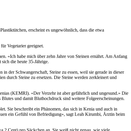
astiktütchen, erscheint es ungewöhnlich, dass die etwa
ür Vegetarier geeignet.
kauen. «Ich habe mich über zehn Jahre von Steinen ernährt. Am Anfang
 sich die heute 35-Jährige.
 in der Schwangerschaft, Steine zu essen, weil sie gerade in dieser
en durch Steine zu ersetzen. Die Steine werden zerkleinert und
Kenias (KEMRI). «Der Verzehr ist aber gefährlich und ungesund.» Die
 Blutes und damit Bluthochdruck sind weitere Folgeerscheinungen.
olet. Sie beschreibt ein Phänomen, das sich in Kenia und auch in
rauen ein Gefühl von Befriedigung», sagt Leah Kirumbi, Ärztin beim
wa 2 Cent) pro Säckchen an. Sie weiß nicht genau, wie viele