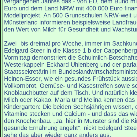
vergangenen Jahres das - von EU, dem Bund mit
Euro und dem Land NRW mit 400 000 Euro finanz
Modellprojekt. An 500 Grundschulen NRW-weit u
Münsterland informieren beispielsweise Landfra
den Wert von Milch für Gesundheit und Wachst
Zwei- bis dreimal pro Woche, immer im Sachkun
Edelgard Steer in die Klasse 1 b der Cappenber
Vormittag demonstriert die Schulmilch-Botschafte
Westerkappeln Eckhard Uhlenberg und der parl
Staatssekretärin im Bundeslandwirtschaftsminist
Heinen-Esser, wie ein gesundes Frühstück aussi
Vollkornbrot, Gemüse- und Käsestreifen sowie s
Knoblauchbutter auf dem Tisch. Und natürlich kl
Milch oder Kakao. Maria und Melina kennen das
Kindergarten: Die beiden Sechsjährigen wissen, 
Vitamine stecken und Calcium - und dass das wie
den Knochenbau. „Ja, hier in Münster sind die Kind
gesunde Ernährung angeht“, nickt Edelgard Stee
sehe das aber wieder ganz anders aus.