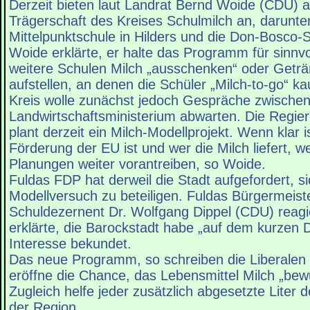
Derzeit bieten laut Landrat Bernd Woide (CDU) a
Trägerschaft des Kreises Schulmilch an, darunte
Mittelpunktschule in Hilders und die Don-Bosco-S
Woide erklärte, er halte das Programm für sinnvol
weitere Schulen Milch „ausschenken“ oder Getr
aufstellen, an denen die Schüler „Milch-to-go“ k
Kreis wolle zunächst jedoch Gespräche zwischen
Landwirtschaftsministerium abwarten. Die Regie
plant derzeit ein Milch-Modellprojekt. Wenn klar i
Förderung der EU ist und wer die Milch liefert, w
Planungen weiter vorantreiben, so Woide.
Fuldas FDP hat derweil die Stadt aufgefordert, s
Modellversuch zu beteiligen. Fuldas Bürgermeist
Schuldezernent Dr. Wolfgang Dippel (CDU) reagi
erklärte, die Barockstadt habe „auf dem kurzen 
Interesse bekundet.
Das neue Programm, so schreiben die Liberalen i
eröffne die Chance, das Lebensmittel Milch „bew
Zugleich helfe jeder zusätzlich abgesetzte Liter 
der Region.