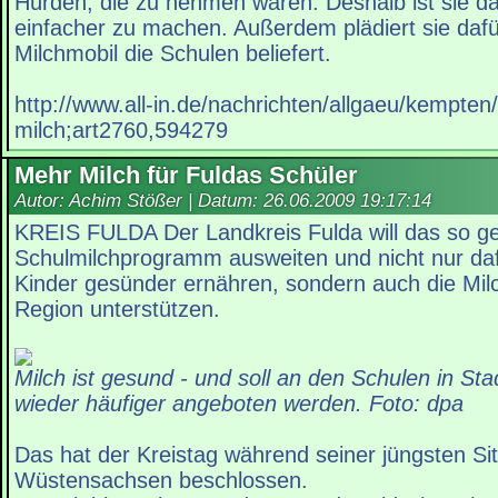
Hürden, die zu nehmen wären. Deshalb ist sie da
einfacher zu machen. Außerdem plädiert sie dafü
Milchmobil die Schulen beliefert.
http://www.all-in.de/nachrichten/allgaeu/kempte
milch;art2760,594279
Mehr Milch für Fuldas Schüler
Autor: Achim Stößer | Datum:
26.06.2009 19:17:14
KREIS FULDA Der Landkreis Fulda will das so g
Schulmilchprogramm ausweiten und nicht nur daf
Kinder gesünder ernähren, sondern auch die Mil
Region unterstützen.
Milch ist gesund - und soll an den Schulen in Sta
wieder häufiger angeboten werden. Foto: dpa
Das hat der Kreistag während seiner jüngsten Si
Wüstensachsen beschlossen.