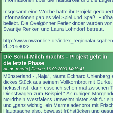
Informationen über die Haltbarkeit und die Lager
Insgesamt eine Woche hatte ihr Projekt gedauer
Informationen gab es viel Spiel und Spaß. Fußba
beliebt. Die Ovelgönner Ferienkinder wurden von
Swantje Renken und Laura Löhndorf betreut.
http://www.nwzonline.de/index_regionalausgabe
id=2058022
Die Schul-Milch machts - Projekt geht in
die letzte Phase
Autor: martin | Datum:
16.09.2009 14:19:41
Münsterland - „Naja“, räumt Eck­hard Uhlenberg e
dickes Stück aus seinem Vollkornbrot mit Gurke,
hektisch ist, dann esse ich schon mal zwischen 
Dienstwagen zum Beispiel.“ An ruhigen Morgend
Nordrhein-Westfalens Umweltminister Zeit für ein
und „ganz wichtig, ein Marmeladenbrot mit Frisch
Hauptsache also, bewusst frühstücken und gesun