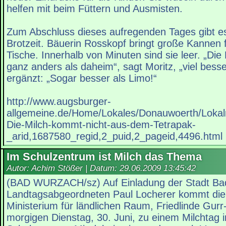
helfen mit beim Füttern und Ausmisten.
Zum Abschluss dieses aufregenden Tages gibt es
Brotzeit. Bäuerin Rosskopf bringt große Kannen f
Tische. Innerhalb von Minuten sind sie leer. „Di
ganz anders als daheim“, sagt Moritz, „viel bess
ergänzt: „Sogar besser als Limo!“
http://www.augsburger-
allgemeine.de/Home/Lokales/Donauwoerth/Lokalna
Die-Milch-kommt-nicht-aus-dem-Tetrapak-
_arid,1687580_regid,2_puid,2_pageid,4496.html
Im Schulzentrum ist Milch das Thema
Autor: Achim Stößer | Datum:
29.06.2009 13:45:42
(BAD WURZACH/sz) Auf Einladung der Stadt Ba
Landtagsabgeordneten Paul Locherer kommt die 
Ministerium für ländlichen Raum, Friedlinde Gurr
morgigen Dienstag, 30. Juni, zu einem Milchtag