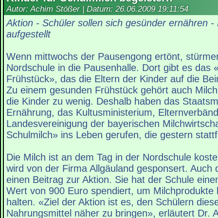
Autor: Achim Stößer | Datum:
26.06.2009 19:11:54
Aktion - Schüler sollen sich gesünder ernähren -
aufgestellt
Wenn mittwochs der Pausengong ertönt, stürmen
Nordschule in die Pausenhalle. Dort gibt es das
Frühstück», das die Eltern der Kinder auf die Bei
Zu einem gesunden Frühstück gehört auch Milch.
die Kinder zu wenig. Deshalb haben das Staatsmi
Ernährung, das Kultusministerium, Elternverbänd
Landesvereinigung der bayerischen Milchwirtscha
Schulmilch» ins Leben gerufen, die gestern statt
Die Milch ist an dem Tag in der Nordschule kost
wird von der Firma Allgäuland gesponsert. Auch di
einen Beitrag zur Aktion. Sie hat der Schule ein
Wert von 900 Euro spendiert, um Milchprodukte l
halten. «Ziel der Aktion ist es, den Schülern die
Nahrungsmittel näher zu bringen», erläutert Dr. Al