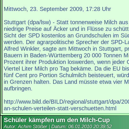
Mittwoch, 23. September 2009, 17:28 Uhr
Stuttgart (dpa/lsw) - Statt tonnenweise Milch au
niedrige Preise auf Äcker und in Flüsse zu schütt
Sicht der SPD kostenlos an Grundschulen im Süd
werden. Der agrarpolitische Sprecher der SPD-La
Alfred Winkler, sagte am Mittwoch in Stuttgart, p
Bauern in Baden-Württemberg 20 000 Tonnen Mil
Prozent ihrer Produktion loswerden, wenn jeder 
Viertel Liter Milch pro Tag bekäme. Da die EU b
fünf Cent pro Portion Schulmilch beisteuert, wür
in Grenzen halten. Das Land müsste etwa vier Mi
aufbringen.
http://www.bild.de/BILD/regional/stuttgart/dpa/2
an-schulen-verteilen-statt-verschuetten.html
Schüler kämpfen um den Milch-Cup
Autor: Achim Stößer | Datum:
06.01.2010 20:39:52