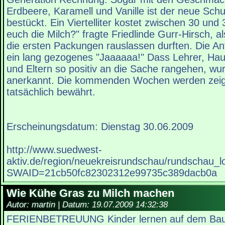
Erdbeere, Karamell und Vanille ist der neue Sch
bestückt. Ein Viertelliter kostet zwischen 30 un
euch die Milch?" fragte Friedlinde Gurr-Hirsch, al
die ersten Packungen rauslassen durften. Die Ant
ein lang gezogenes "Jaaaaaa!" Dass Lehrer, Hau
und Eltern so positiv an die Sache rangehen, wur
anerkannt. Die kommenden Wochen werden zeige
tatsächlich bewährt.
Erscheinungsdatum: Dienstag 30.06.2009
http://www.suedwest-
aktiv.de/region/neuekreisrundschau/rundschau_lo
SWAID=21cb50fc82302312e99735c389dacb0a
Wie Kühe Gras zu Milch machen
Autor: martin | Datum:
19.07.2009 14:32:38
FERIENBETREUUNG Kinder lernen auf dem Baue