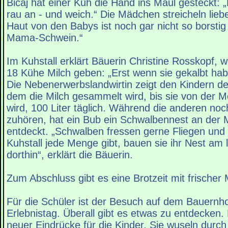
Bicaj hat einer Kuh die Hand ins Maul gesteckt: „
rau an - und weich.“ Die Mädchen streicheln liebe
Haut von den Babys ist noch gar nicht so borsti
Mama-Schwein.“
Im Kuhstall erklärt Bäuerin Christine Rosskopf, w
18 Kühe Milch geben: „Erst wenn sie gekalbt habe
Die Nebenerwerbslandwirtin zeigt den Kindern de
dem die Milch gesammelt wird, bis sie von der M
wird, 100 Liter täglich. Während die anderen noc
zuhören, hat ein Bub ein Schwalbennest an der 
entdeckt. „Schwalben fressen gerne Fliegen und 
Kuhstall jede Menge gibt, bauen sie ihr Nest am l
dorthin“, erklärt die Bäuerin.
Zum Abschluss gibt es eine Brotzeit mit frischer 
Für die Schüler ist der Besuch auf dem Bauernhof
Erlebnistag. Überall gibt es etwas zu entdecken. D
neuer Eindrücke für die Kinder. Sie wuseln durch 