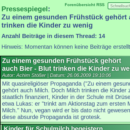
Forenübersicht
RSS
Pressespiegel
:
Zu einem gesunden Frühstück gehört a
trinken die Kinder zu wenig
Anzahl Beiträge in diesem Thread: 14
Hinweis: Momentan können keine Beiträge erstell
Zu einem gesunden Frühstück gehört
auch Bier - Blut trinken die Kinder zu w
Autor: Achim Stößer | Datum:
26.06.2009 19:10:06
Mit quasireligiöser Propaganda ("Zu einem gesu
gehört auch Milch. Doch Milch trinken die Kinder 
staatlich finanziert, Kinder in der Schule mit Drüs
etwa Lukas: er "trinkt am Aktionstag zum ersten 
Milch." Nun, vegan wird er bis dato nicht gewese
diese absurde Propaganda ist grotesk.
Kinder für Schulmilch begeistern