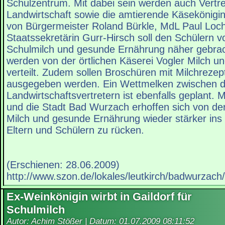
Schulzentrum. Mit dabei sein werden auch Vertret
Landwirtschaft sowie die amtierende Käsekönig
von Bürgermeister Roland Bürkle, MdL Paul Loc
Staatssekretärin Gurr-Hirsch soll den Schülern 
Schulmilch und gesunde Ernährung näher gebra
werden von der örtlichen Käserei Vogler Milch 
verteilt. Zudem sollen Broschüren mit Milchrezep
ausgegeben werden. Ein Wettmelken zwischen de
Landwirtschaftsvertretern ist ebenfalls geplant.
und die Stadt Bad Wurzach erhoffen sich von de
Milch und gesunde Ernährung wieder stärker ins
Eltern und Schülern zu rücken.
(Erschienen: 28.06.2009)
http://www.szon.de/lokales/leutkirch/badwurzac
Ex-Weinkönigin wirbt in Gaildorf für
Schulmilch
Autor: Achim Stößer | Datum:
01.07.2009 08:11:52