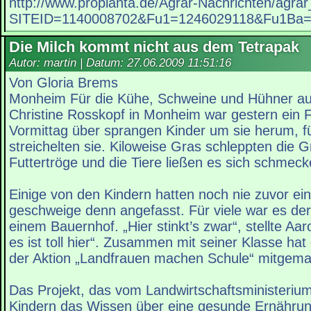
http://www.proplanta.de/Agrar-Nachrichten/agr
SITEID=1140008702&Fu1=1246029118&Fu1B
Die Milch kommt nicht aus dem Tetrapak
Autor: martin | Datum:
27.06.2009 11:51:16
Von Gloria Brems
Monheim Für die Kühe, Schweine und Hühner au
Christine Rosskopf in Monheim war gestern ein 
Vormittag über sprangen Kinder um sie herum, f
streichelten sie. Kiloweise Gras schleppten die G
Futtertröge und die Tiere ließen es sich schmeck
Einige von den Kindern hatten noch nie zuvor e
geschweige denn angefasst. Für viele war es der
einem Bauernhof. „Hier stinkt’s zwar“, stellte Aaro
es ist toll hier“. Zusammen mit seiner Klasse hat
der Aktion „Landfrauen machen Schule“ mitgema
Das Projekt, das vom Landwirtschaftsministerium 
Kindern das Wissen über eine gesunde Ernährung