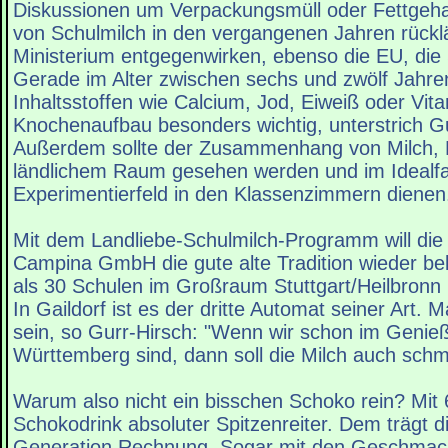
Diskussionen um Verpackungsmüll oder Fettgeha
von Schulmilch in den vergangenen Jahren rücklä
Ministerium entgegenwirken, ebenso die EU, die 
Gerade im Alter zwischen sechs und zwölf Jahren
Inhaltsstoffen wie Calcium, Jod, Eiweiß oder Vit
Knochenaufbau besonders wichtig, unterstrich Gu
Außerdem sollte der Zusammenhang von Milch, 
ländlichem Raum gesehen werden und im Idealfall
Experimentierfeld in den Klassenzimmern dienen
Mit dem Landliebe-Schulmilch-Programm will die
Campina GmbH die gute alte Tradition wieder be
als 30 Schulen im Großraum Stuttgart/Heilbronn 
In Gaildorf ist es der dritte Automat seiner Art.
sein, so Gurr-Hirsch: "Wenn wir schon im Genie
Württemberg sind, dann soll die Milch auch sch
Warum also nicht ein bisschen Schoko rein? Mit 6
Schokodrink absoluter Spitzenreiter. Dem trägt 
Generation Rechnung. Sogar mit den Geschmac