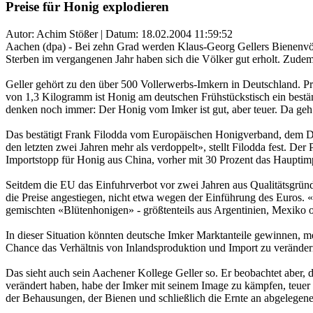
Preise für Honig explodieren
Autor: Achim Stößer | Datum:
18.02.2004 11:59:52
Aachen (dpa) - Bei zehn Grad werden Klaus-Georg Gellers Bienenvöl
Sterben im vergangenen Jahr haben sich die Völker gut erholt. Zudem
Geller gehört zu den über 500 Vollerwerbs-Imkern in Deutschland. Pro
von 1,3 Kilogramm ist Honig am deutschen Frühstückstisch ein bestä
denken noch immer: Der Honig vom Imker ist gut, aber teuer. Da geh ich
Das bestätigt Frank Filodda vom Europäischen Honigverband, dem Dac
den letzten zwei Jahren mehr als verdoppelt», stellt Filodda fest. De
Importstopp für Honig aus China, vorher mit 30 Prozent das Hauptim
Seitdem die EU das Einfuhrverbot vor zwei Jahren aus Qualitätsgrü
die Preise angestiegen, nicht etwa wegen der Einführung des Euros. «
gemischten «Blütenhonigen» - größtenteils aus Argentinien, Mexiko o
In dieser Situation könnten deutsche Imker Marktanteile gewinnen,
Chance das Verhältnis von Inlandsproduktion und Import zu veränder
Das sieht auch sein Aachener Kollege Geller so. Er beobachtet aber,
verändert haben, habe der Imker mit seinem Image zu kämpfen, teuer z
der Behausungen, der Bienen und schließlich die Ernte an abgelegene