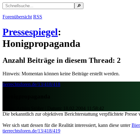
Forenübersicht
RSS
Pressespiegel
:
Honigpropaganda
Anzahl Beiträge in diesem Thread: 2
Hinweis: Momentan können keine Beiträge erstellt werden.
tierrechtsforen.de/13/418/418
Honigpropaganda
Autor: Achim Stößer | Datum:
18.02.2004 11:58:42
Die bekanntlich zur objektiven Berichterstattung verpflichtete Press
Wer sich statt dessen für die Realität interessiert, kann diese unter
Bie
tierrechtsforen.de/13/418/419