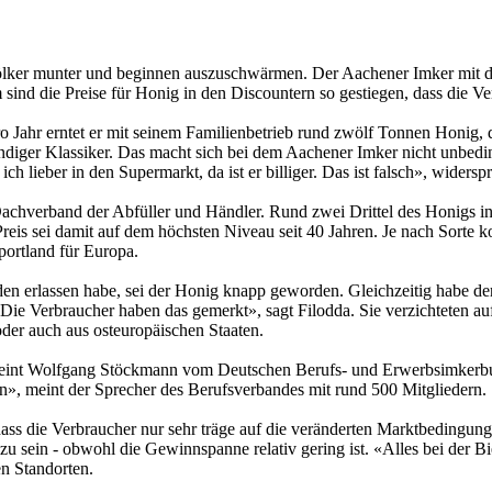
ker munter und beginnen auszuschwärmen. Der Aachener Imker mit dem
 sind die Preise für Honig in den Discountern so gestiegen, dass die 
 Jahr erntet er mit seinem Familienbetrieb rund zwölf Tonnen Honig, d
ndiger Klassiker. Das macht sich bei dem Aachener Imker nicht unbedi
 lieber in den Supermarkt, da ist er billiger. Das ist falsch», widerspr
hverband der Abfüller und Händler. Rund zwei Drittel des Honigs in D
r Preis sei damit auf dem höchsten Niveau seit 40 Jahren. Je nach Sorte
portland für Europa.
nden erlassen habe, sei der Honig knapp geworden. Gleichzeitig hab
Die Verbraucher haben das gemerkt», sagt Filodda. Sie verzichteten auf
der auch aus osteuropäischen Staaten.
 meint Wolfgang Stöckmann vom Deutschen Berufs- und Erwerbsimkerbun
n», meint der Sprecher des Berufsverbandes mit rund 500 Mitgliedern.
 dass die Verbraucher nur sehr träge auf die veränderten Marktbeding
u sein - obwohl die Gewinnspanne relativ gering ist. «Alles bei der Bi
n Standorten.