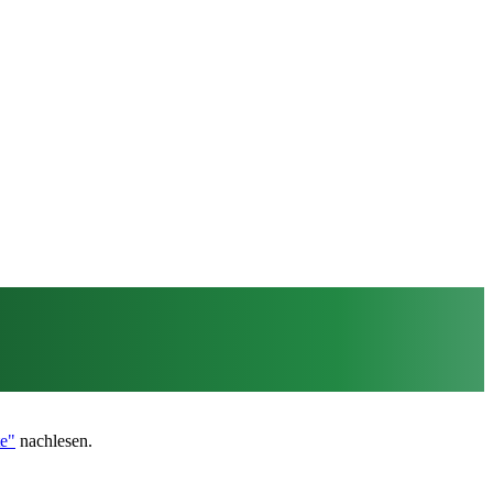
te"
nachlesen.