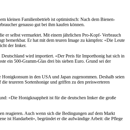
 kleinen Familienbetrieb ist optimistisch: Nach dem Bienen-
Verbraucher genauso gut bei ihm kaufen können.
ie er selbst vermarktet. Mit einem jährlichen Pro-Kopf- Verbrauch
ngt bemerkbar. Er hat mit dem teuren Image zu kämpfen: «Die Leute
icht der Imker.
eutschland wird importiert. «Der Preis für Importhonig hat sich in
 koste ein 500-Gramm-Glas drei bis sieben Euro. Grund sei der
e der Honigkonsum in den USA und Japan zugenommen. Deshalb seien
 die teureren Sortenhonige und griffen zu den preiswerteren
d: «Die Honigknappheit ist für die deutschen Imker die große
ungen reagieren. Auch wenn sich die Bedingungen auf dem Markt
ene ist Handarbeit», begründet er die aufwändige Arbeit: die Pflege