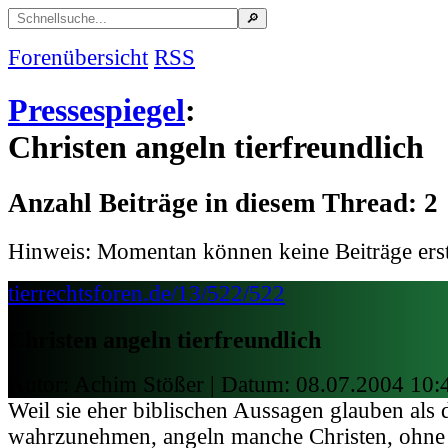
Forenübersicht
RSS
Pressespiegel
:
Christen angeln tierfreundlich
Anzahl Beiträge in diesem Thread: 2
Hinweis: Momentan können keine Beiträge erst
tierrechtsforen.de/13/522/522
Christen angeln tierfreundlich
Autor: Achim Stößer | Datum:
08.07.2004 10:
Weil sie eher biblischen Aussagen glauben als d
wahrzunehmen, angeln manche Christen, ohne 