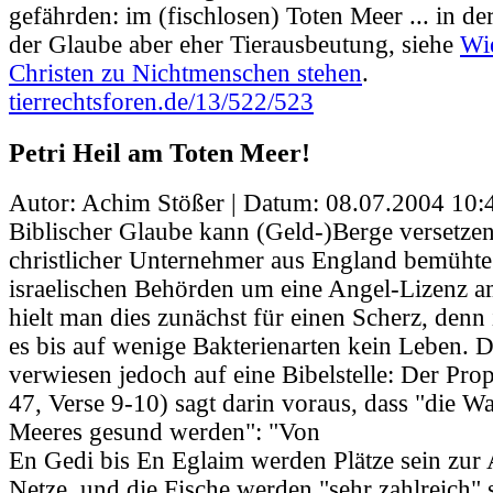
gefährden: im (fischlosen) Toten Meer ... in de
der Glaube aber eher Tierausbeutung, siehe
Wi
Christen zu Nichtmenschen stehen
.
tierrechtsforen.de/13/522/523
Petri Heil am Toten Meer!
Autor: Achim Stößer | Datum:
08.07.2004 10:
Biblischer Glaube kann (Geld-)Berge versetze
christlicher Unternehmer aus England bemühte 
israelischen Behörden um eine Angel-Lizenz a
hielt man dies zunächst für einen Scherz, denn
es bis auf wenige Bakterienarten kein Leben. 
verwiesen jedoch auf eine Bibelstelle: Der Pro
47, Verse 9-10) sagt darin voraus, dass "die Wa
Meeres gesund werden": "Von
En Gedi bis En Eglaim werden Plätze sein zur 
Netze, und die Fische werden "sehr zahlreich" 