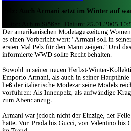
Pelz: Auch Armani setzt im Winter auf wa
Autor: Achim Stößer | Datum:
25.01.2005 10:
Der amerikanischen Modetageszeitung Women'
es einen Vorbericht wert: "Armani soll in sein
ersten Mal Pelz für den Mann zeigen." Und da
informierte WWD sollte Recht behalten.
Sowohl in seiner neuen Herbst-Winter-Kollekt
Emporio Armani, als auch in seiner Hauptlini
ließ der italienische Modezar seine Models reich
vorführen: Als Innenpelz, als aufwändige Krag
zum Abendanzug.
Armani war jedoch nicht der Einzige, der Fel
hatte. Von Prada bis Gucci, von Valentino bis Ca
im Trend.