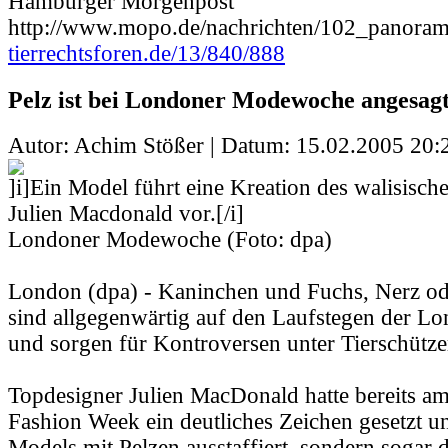
Hamburger Morgenpost
http://www.mopo.de/nachrichten/102_panora
tierrechtsforen.de/13/840/888
Pelz ist bei Londoner Modewoche angesag
Autor: Achim Stößer | Datum:
15.02.2005 20:
]i]Ein Model führt eine Kreation des walisisc
Julien Macdonald vor.[/i]
Londoner Modewoche (Foto: dpa)
London (dpa) - Kaninchen und Fuchs, Nerz od
sind allgegenwärtig auf den Laufstegen der 
und sorgen für Kontroversen unter Tierschütz
Topdesigner Julien MacDonald hatte bereits am
Fashion Week ein deutliches Zeichen gesetzt un
Models mit Pelzen ausstaffiert, sondern sogar