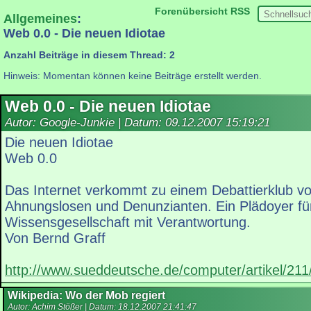
Forenübersicht
RSS
Allgemeines
:
Web 0.0 - Die neuen Idiotae
Anzahl Beiträge in diesem Thread: 2
Hinweis: Momentan können keine Beiträge erstellt werden.
Web 0.0 - Die neuen Idiotae
Autor: Google-Junkie | Datum:
09.12.2007 15:19:21
Die neuen Idiotae
Web 0.0
Das Internet verkommt zu einem Debattierklub 
Ahnungslosen und Denunzianten. Ein Plädoyer fü
Wissensgesellschaft mit Verantwortung.
Von Bernd Graff
http://www.sueddeutsche.de/computer/artikel/211
Wikipedia: Wo der Mob regiert
Autor: Achim Stößer | Datum:
18.12.2007 21:41:47