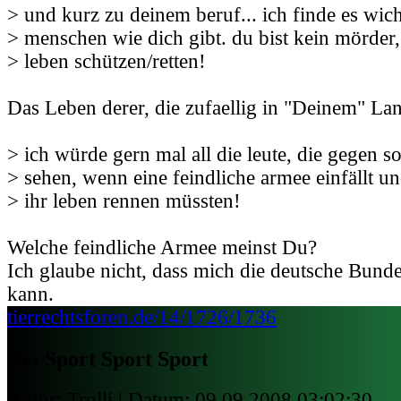
> und kurz zu deinem beruf... ich finde es wich
> menschen wie dich gibt. du bist kein mörder,
> leben schützen/retten!
Das Leben derer, die zufaellig in "Deinem" L
> ich würde gern mal all die leute, die gegen so
> sehen, wenn eine feindliche armee einfällt un
> ihr leben rennen müssten!
Welche feindliche Armee meinst Du?
Ich glaube nicht, dass mich die deutsche Bund
kann.
tierrechtsforen.de/14/1726/1736
Re: Sport Sport Sport
Autor: Trolli | Datum:
09.09.2008 03:02:30