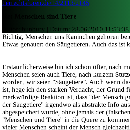
tierrechtsforen.de/14/2113/2145
Re: Menschen sind Tiere
Autor: bunbury | Datum:
28.06.2010 11:53:38
Richtig, Menschen uns Kaninchen gehören beid
Etwas genauer: den Säugetieren. Auch das ist k
Erstaunlicherweise bin ich schon öfter, nach m
Menschen seien auch Tiere, nach kurzem Stutze
worden, wir seien "Säugetiere". Auch wenn das 
ist, hege ich den starken Verdacht, der Grund f
merkwürdige Reaktion ist, dass "der Mensch g
der Säugetiere" irgendwo als abstrakte Info au
abgespeichert wurde, ohne jemals der (falschen
"Menschen und Tiere" in die Quere zu komme
vieler Menschen scheint der Mensch gleichzeiti