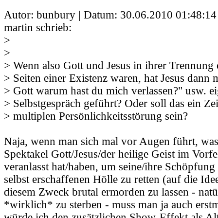
Autor: bunbury | Datum:
30.06.2010 01:48:14
martin schrieb:
>
>
> Wenn also Gott und Jesus in ihrer Trennung 
> Seiten einer Existenz waren, hat Jesus dann 
> Gott warum hast du mich verlassen?" usw. ei
> Selbstgespräch geführt? Oder soll das ein Ze
> multiplen Persönlichkeitsstörung sein?
Naja, wenn man sich mal vor Augen führt, was 
Spektakel Gott/Jesus/der heilige Geist im Vorf
veranlasst hat/haben, um seine/ihre Schöpfung 
selbst erschaffenen Hölle zu retten (auf die Idee
diesem Zweck brutal ermorden zu lassen - natü
*wirklich* zu sterben - muss man ja auch ers
würde ich den zusätzlichen Show-Effekt als Alt