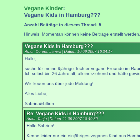
Vegane Kinder
:
Vegane Kids in Hamburg???
Anzahl Beiträge in diesem Thread: 5
Hinweis: Momentan können keine Beiträge erstellt werden
Vegane Kids in Hamburg???
Autor: Doreen Lamira | Datum:
10.09.2007 16:34:17
Hallo,
suche für meine 9jährige Tochter vegane Freunde im Ra
Ich selbst bin 26 Jahre alt, alleinerziehend und hätte ge
Wir freuen uns über jede Meldung!
Alles Liebe,
Sabrina&Lillien
Re: Vegane Kids in Hamburg???
Autor: Tanja | Datum:
11.09.2007 15:40:30
Hallo Sabrina!
Kenne leider nur ein einjähriges veganes Kind aus Hamburg 