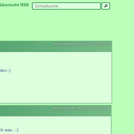
übersicht
RSS
tierrechtsforen.de/15/16123/16123
den;-)
tierrechtsforen.de/15/16123/16124
ch was. :-)