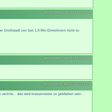
tierrechtsforen.de/15/16123/16125
iner Großstadt von fast 1,8 Mio Einwohnern nicht so
tierrechtsforen.de/15/16123/16126
tierrechtsforen.de/15/16123/16178
rirrte... das wird krasserweise so geblieben sein....