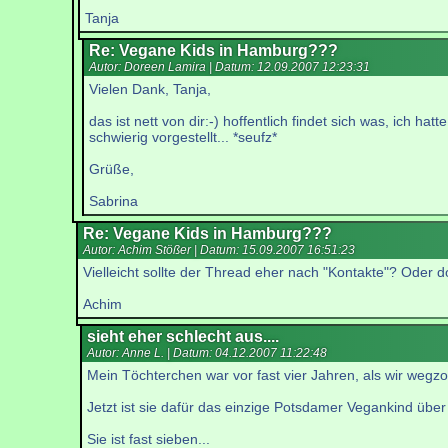
Tanja
Re: Vegane Kids in Hamburg???
Autor: Doreen Lamira | Datum:
12.09.2007 12:23:31
Vielen Dank, Tanja,
das ist nett von dir:-) hoffentlich findet sich was, ich 
schwierig vorgestellt... *seufz*
Grüße,
Sabrina
Re: Vegane Kids in Hamburg???
Autor: Achim Stößer | Datum:
15.09.2007 16:51:23
Vielleicht sollte der Thread eher nach "Kontakte"? Oder d
Achim
sieht eher schlecht aus....
Autor: Anne L. | Datum:
04.12.2007 11:22:48
Mein Töchterchen war vor fast vier Jahren, als wir wegzo
Jetzt ist sie dafür das einzige Potsdamer Vegankind über 
Sie ist fast sieben...