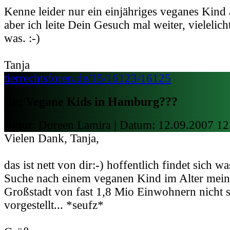
Kenne leider nur ein einjähriges veganes Kind
aber ich leite Dein Gesuch mal weiter, vielelicht
was. :-)
Tanja
tierrechtsforen.de/15/16123/16125
Re: Vegane Kids in Hamburg???
Autor: Doreen Lamira | Datum:
12.09.2007 12
Vielen Dank, Tanja,
das ist nett von dir:-) hoffentlich findet sich wa
Suche nach einem veganen Kind im Alter meine
Großstadt von fast 1,8 Mio Einwohnern nicht 
vorgestellt... *seufz*