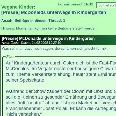
Forenübersicht
RSS
Vegane Kinder
:
[Presse] McDonalds unterwegs in Kindergärten
Anzahl Beiträge in diesem Thread: 1
Hinweis: Momentan können keine Beiträge erstellt werden.
[Presse] McDonalds unterwegs in Kindergärten
Autor: Tanja | Datum:
24.05.2005 19:25:10
Was soll man dazu noch sagen, die schämen sich ja echt für nix...
Zitat:
Auf Kindergartentour durch Österreich ist die Fast-F
McDonalds. Im Vorjahr reiste der hauseigene Clown
zum Thema Verkehrserziehung, heuer steht Ernähru
seiner Speisekarte.
Während der Show zaubert der Clown mit Obst und 
soll die Kleinen zu gesunder Ernährung und Bewegu
alles läuft "neutral" ab und "ist kein Marketing", versic
Franchisenehmer Josef Polak. Er kann die Aufregung
"nicht verstehen."