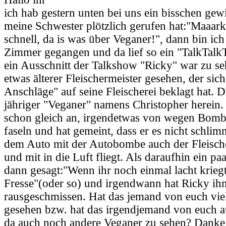
ich hab gestern unten bei uns ein bisschen gewi
meine Schwester plötzlich gerufen hat:"Maaa
schnell, da is was über Veganer!", dann bin ich 
Zimmer gegangen und da lief so ein "TalkTalkT
ein Ausschnitt der Talkshow "Ricky" war zu se
etwas älterer Fleischermeister gesehen, der sich
Anschläge" auf seine Fleischerei beklagt hat. 
jähriger "Veganer" namens Christopher herein.
schon gleich an, irgendetwas von wegen Bom
faseln und hat gemeint, dass er es nicht schli
dem Auto mit der Autobombe auch der Fleischer
und mit in die Luft fliegt. Als daraufhin ein paa
dann gesagt:"Wenn ihr noch einmal lacht kriegt 
Fresse"(oder so) und irgendwann hat Ricky ih
rausgeschmissen. Hat das jemand von euch viel
gesehen bzw. hat das irgendjemand von euch a
da auch noch andere Veganer zu sehen? Danke