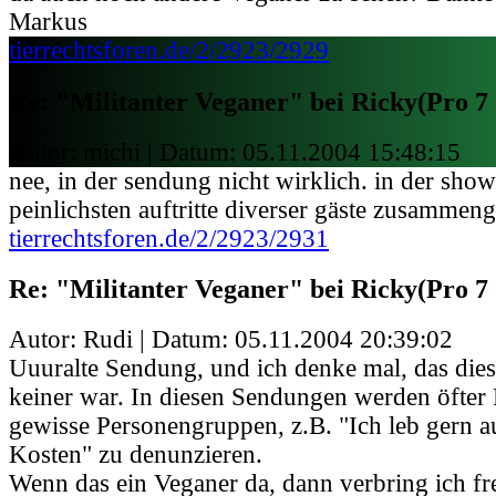
Markus
tierrechtsforen.de/2/2923/2929
Re: "Militanter Veganer" bei Ricky(Pro 7 
Autor: michi | Datum:
05.11.2004 15:48:15
nee, in der sendung nicht wirklich. in der sho
peinlichsten auftritte diverser gäste zusammenge
tierrechtsforen.de/2/2923/2931
Re: "Militanter Veganer" bei Ricky(Pro 7 
Autor: Rudi | Datum:
05.11.2004 20:39:02
Uuuralte Sendung, und ich denke mal, das dies
keiner war. In diesen Sendungen werden öfter
gewisse Personengruppen, z.B. "Ich leb gern au
Kosten" zu denunzieren.
Wenn das ein Veganer da, dann verbring ich fre