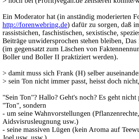
> noch bei (Profit)vegan.de zensieren könnte/wo
Ein Moderator hat (in anständig moderierten Fo
http://forenwebring.de
) dafür zu sorgen, daß 
rassistsichen, faschistischen, sexistische, spezi
Beiträge unwidersprochen stehen bleiben, Das 
(im gegensatzt zum Läschen von Faktennennung
Boller und Boller II praktiziert werden).
> damit muss sich Frank (H) selber auseinande
> sein Ton nicht immer passt, heisst doch nicht
"Sein Ton"? Hallo? Geht's noch? Es geht nicht
"Ton", sondern
- um seine Wahnvorstellungen (Pflanzenrechte
Aidsvisrusleugnung usw.)
- seine massiven Lügen (kein Aroma auf Teewurs
Joel usw. usw.)