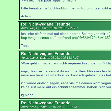
> vielleicht ein paar Tipps für mich?
Bitte benutze die Suchfunktion hier im Forum, dazu gibt 
Achim
Re: Nicht-vegane Freunde
Autor: Tanja | Datum:
05.01.2005 12:24:07
Ich linke einfach mal auf einen älteren Beitrag von mir. ;-)
http://veganismus.ch/foren/read.php?f=5&i=1704&t=1652
Tanja
Re: Nicht-vegane Freunde
Autor: blanci | Datum:
06.01.2005 13:37:37
>Wie geht ihr mit euren nicht-vegenen Freunden um? Habt 
naja, das gleiche kannst du auch bei fleischfressenden f
unserem haushalt ist schon so drastisch gefallen, das hät
ich würde einfach sagen, rede viel mit deinen nicht vega
keine lust mehr auf ein schnitzerlsemmerl haben. sich vo
lg blanc
Re: Nicht-vegane Freunde
Autor: Arno | Datum:
27.01.2005 12:13:54