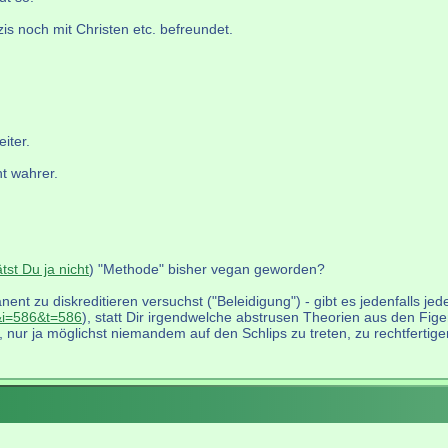
is noch mit Christen etc. befreundet.
iter.
t wahrer.
ätst Du ja nicht
) "Methode" bisher vegan geworden?
ent zu diskreditieren versuchst ("Beleidigung") - gibt es jedenfalls je
&i=586&t=586
), statt Dir irgendwelche abstrusen Theorien aus den Fige
 nur ja möglichst niemandem auf den Schlips zu treten, zu rechtfertige