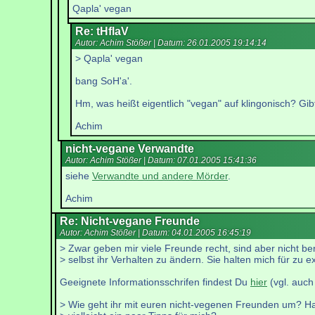
Qapla' vegan
Re: tHflaV
Autor: Achim Stößer | Datum:
26.01.2005 19:14:14
> Qapla' vegan
bang SoH'a'.
Hm, was heißt eigentlich "vegan" auf klingonisch? Gi
Achim
nicht-vegane Verwandte
Autor: Achim Stößer | Datum:
07.01.2005 15:41:36
siehe
Verwandte und andere Mörder
.
Achim
Re: Nicht-vegane Freunde
Autor: Achim Stößer | Datum:
04.01.2005 16:45:19
> Zwar geben mir viele Freunde recht, sind aber nicht ber
> selbst ihr Verhalten zu ändern. Sie halten mich für zu e
Geeignete Informationsschrifen findest Du
hier
(vgl. auc
> Wie geht ihr mit euren nicht-vegenen Freunden um? Ha