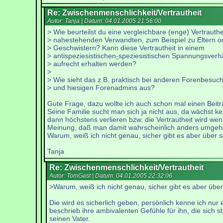
Re: Zwischenmenschlichkeit/Vertrautheit
Autor: Tanja | Datum:
04.01.2005 21:56:00
> Wie beurteilst du eine vergleichbare (enge) Vertrauthe
> nahestehenden Verwandten, zum Beispiel zu Eltern o
> Geschwistern? Kann diese Vertrautheit in einem
> antispeziesistischen
-
speziesistischen Spannungsverhä
> aufrecht erhalten werden?
>
> Wie sieht das z.B. praktisch bei anderen Forenbesuc
> und hiesigen Forenadmins aus?
Gute Frage, dazu wollte ich auch schon mal einen Beitra
Seine Familie sucht man sich ja nicht aus, da wächst 
dann höchstens verlieren bzw. die Vertrautheit wird wen
Meinung, daß man damit wahrscheinlich anders umgeh
Warum, weiß ich nicht genau, sicher gibt es aber über
Tanja
Re: Zwischenmenschlichkeit/Vertrautheit
Autor: TomGast | Datum:
04.01.2005 22:32:06
>Warum, weiß ich nicht genau, sicher gibt es aber üb
Die wird es sicherlich geben, persönlich kenne ich nu
beschrieb ihre ambivalenten Gefühle für ihn, die sich 
seinen Vater.