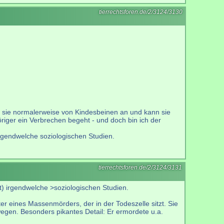
tierrechtsforen.de/2/3124/3130
t sie normalerweise von Kindesbeinen an und kann sie
öriger ein Verbrechen begeht - und doch bin ich der
rgendwelche soziologischen Studien.
tierrechtsforen.de/2/3124/3131
) irgendwelche >soziologischen Studien.
r eines Massenmörders, der in der Todeszelle sitzt. Sie
wegen. Besonders pikantes Detail: Er ermordete u.a.