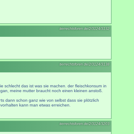
tierrechtsforen.de/2/3124/3132
tierrechtsforen.de/2/3124/3138
ie schlecht das ist was sie machen. der fleischkonsum in
 vegan, meine mutter braucht noch einen kleinen anstoß.
ts dann schon ganz wie von selbst dass sie plötzlich
d vorhalten kann man etwas erreichen.
tierrechtsforen.de/2/3124/3203