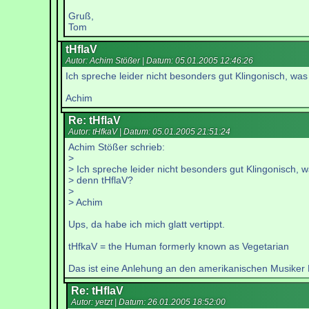
Gruß,
Tom
tHflaV
Autor: Achim Stößer | Datum:
05.01.2005 12:46:26
Ich spreche leider nicht besonders gut Klingonisch, was
Achim
Re: tHflaV
Autor: tHfkaV | Datum:
05.01.2005 21:51:24
Achim Stößer schrieb:
>
> Ich spreche leider nicht besonders gut Klingonisch, w
> denn tHflaV?
>
> Achim
Ups, da habe ich mich glatt vertippt.
tHfkaV = the Human formerly known as Vegetarian
Das ist eine Anlehung an den amerikanischen Musiker P
Re: tHflaV
Autor: yetzt | Datum:
26.01.2005 18:52:00