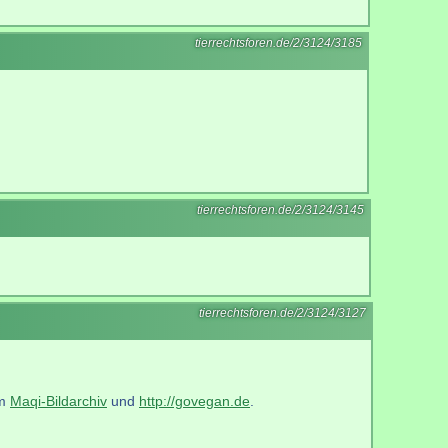
tierrechtsforen.de/2/3124/3185
tierrechtsforen.de/2/3124/3145
tierrechtsforen.de/2/3124/3127
im
Maqi-Bildarchiv
und
http://govegan.de
.