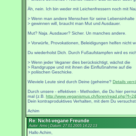
Äh, nein. Ich bin weder mit Leichenfressern noch mit Naz
> Wenn man andere Menschen für seine Lebensinhalte
> gewinnen will, braucht man Mut und Ausdauer.
Mut? Naja. Ausdauer? Sicher. Un manches andere.
> Vorwürfe, Provokationen, Beleidigungen helfen nicht we
Du wiederholst Dich. Durch Fußaufstampfen wird es nich
> Wenn jeder Veganer dies berücksichtigt, wächst die
> Randgruppe und mit ihnen die Einflußnahme auf die
> poliischen Geschicke.
Wieviele Leute sind durch Deine (geheime?
Details verr
Durch unsere - effektiven - Methoden, die Du hier perman
mal (z.B.
http://www.veganismus.ch/foren/read.php?f=2
Dein kontraproduktives Verhalten, mit dem Du versuchst,
Achim
Re: Nicht-vegane Freunde
Autor: Arno | Datum:
27.01.2005 14:22:13
Hallo Achim,