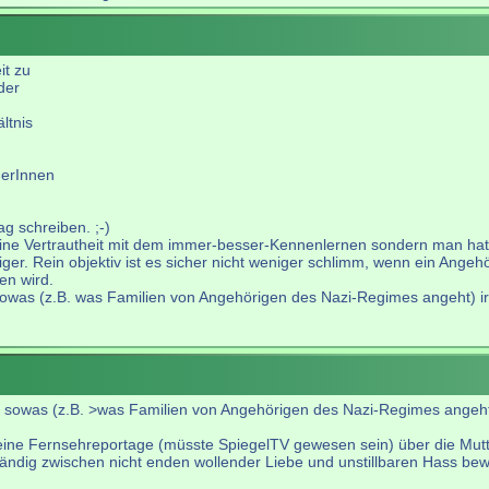
it zu
der
ltnis
herInnen
g schreiben. ;-)
keine Vertrautheit mit dem immer-besser-Kennenlernen sondern man ha
iger. Rein objektiv ist es sicher nicht weniger schlimm, wenn ein Angeh
en wird.
 sowas (z.B. was Familien von Angehörigen des Nazi-Regimes angeht) i
er sowas (z.B. >was Familien von Angehörigen des Nazi-Regimes angeht
r eine Fernsehreportage (müsste SpiegelTV gewesen sein) über die Mutte
ständig zwischen nicht enden wollender Liebe und unstillbaren Hass be