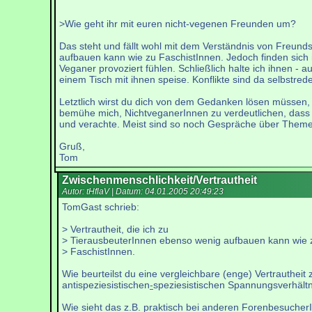
>Wie geht ihr mit euren nicht-vegenen Freunden um?
Das steht und fällt wohl mit dem Verständnis von Freunds
aufbauen kann wie zu FaschistInnen. Jedoch finden sich 
Veganer provoziert fühlen. Schließlich halte ich ihnen - a
einem Tisch mit ihnen speise. Konflikte sind da selbst
Letztlich wirst du dich von dem Gedanken lösen müssen, d
bemühe mich, NichtveganerInnen zu verdeutlichen, dass ic
und verachte. Meist sind so noch Gespräche über Themen 
Gruß,
Tom
Zwischenmenschlichkeit/Vertrautheit
Autor: tHflaV | Datum:
04.01.2005 20:49:23
TomGast schrieb:
> Vertrautheit, die ich zu
> TierausbeuterInnen ebenso wenig aufbauen kann wie 
> FaschistInnen.
Wie beurteilst du eine vergleichbare (enge) Vertrauthei
antispeziesistischen
-
speziesistischen Spannungsverhältn
Wie sieht das z.B. praktisch bei anderen Forenbesuche