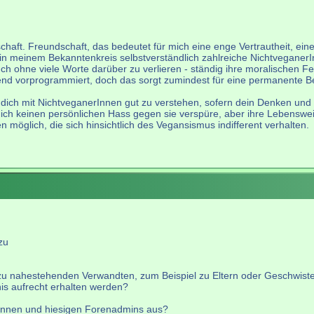
chaft. Freundschaft, das bedeutet für mich eine enge Vertrautheit, ein
in meinem Bekanntenkreis selbstverständlich zahlreiche NichtveganerI
uch ohne viele Worte darüber zu verlieren - ständig ihre moralischen Fe
redend vorprogrammiert, doch das sorgt zumindest für eine permanente
ich mit NichtveganerInnen gut zu verstehen, sofern dein Denken und Han
h keinen persönlichen Hass gegen sie verspüre, aber ihre Lebensweise,
möglich, die sich hinsichtlich des Vegansismus indifferent verhalten.
zu
t zu nahestehenden Verwandten, zum Beispiel zu Eltern oder Geschwiste
is aufrecht erhalten werden?
rInnen und hiesigen Forenadmins aus?