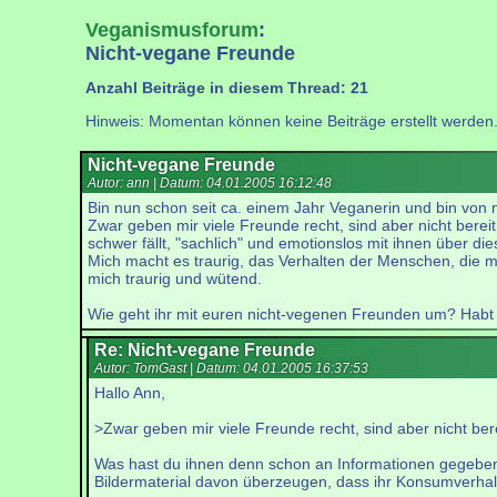
Veganismusforum
:
Nicht-vegane Freunde
Anzahl Beiträge in diesem Thread: 21
Hinweis: Momentan können keine Beiträge erstellt werden
Nicht-vegane Freunde
Autor: ann | Datum:
04.01.2005 16:12:48
Bin nun schon seit ca. einem Jahr Veganerin und bin vo
Zwar geben mir viele Freunde recht, sind aber nicht bereit,
schwer fällt, "sachlich" und emotionslos mit ihnen über d
Mich macht es traurig, das Verhalten der Menschen, die m
mich traurig und wütend.
Wie geht ihr mit euren nicht-vegenen Freunden um? Habt ih
Re: Nicht-vegane Freunde
Autor: TomGast | Datum:
04.01.2005 16:37:53
Hallo Ann,
>Zwar geben mir viele Freunde recht, sind aber nicht bere
Was hast du ihnen denn schon an Informationen gegeben? B
Bildermaterial davon überzeugen, dass ihr Konsumverhalt