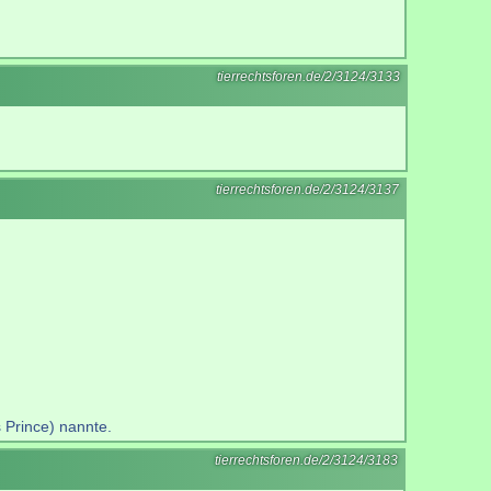
tierrechtsforen.de/2/3124/3133
tierrechtsforen.de/2/3124/3137
 Prince) nannte.
tierrechtsforen.de/2/3124/3183