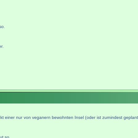
so.
r.
ekt einer nur von veganern bewohnten Insel (oder ist zumindest geplant
ut so.