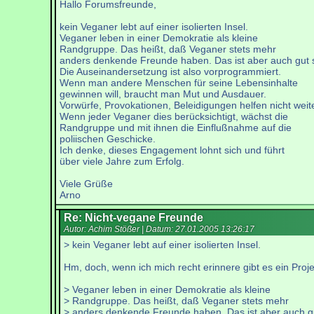
Hallo Forumsfreunde,
kein Veganer lebt auf einer isolierten Insel.
Veganer leben in einer Demokratie als kleine
Randgruppe. Das heißt, daß Veganer stets mehr
anders denkende Freunde haben. Das ist aber auch gut 
Die Auseinandersetzung ist also vorprogrammiert.
Wenn man andere Menschen für seine Lebensinhalte
gewinnen will, braucht man Mut und Ausdauer.
Vorwürfe, Provokationen, Beleidigungen helfen nicht weite
Wenn jeder Veganer dies berücksichtigt, wächst die
Randgruppe und mit ihnen die Einflußnahme auf die
poliischen Geschicke.
Ich denke, dieses Engagement lohnt sich und führt
über viele Jahre zum Erfolg.
Viele Grüße
Arno
Re: Nicht-vegane Freunde
Autor: Achim Stößer | Datum:
27.01.2005 13:26:17
> kein Veganer lebt auf einer isolierten Insel.
Hm, doch, wenn ich mich recht erinnere gibt es ein Proj
> Veganer leben in einer Demokratie als kleine
> Randgruppe. Das heißt, daß Veganer stets mehr
> anders denkende Freunde haben. Das ist aber auch g