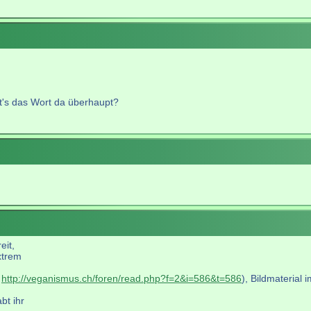
bt's das Wort da überhaupt?
eit,
xtrem
h
http://veganismus.ch/foren/read.php?f=2&i=586&t=586
), Bildmaterial 
bt ihr