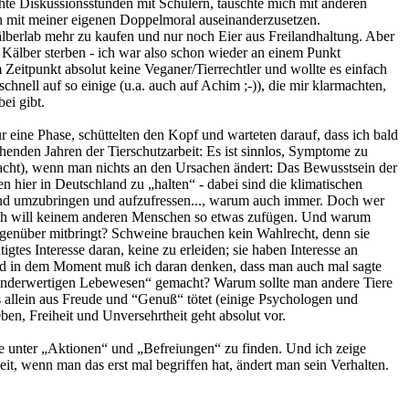
te Diskussionsstunden mit Schülern, tauschte mich mit anderen
ich mit meiner eigenen Doppelmoral auseinanderzusetzen.
älberlab mehr zu kaufen und nur noch Eier aus Freilandhaltung. Aber
o Kälber sterben - ich war also schon wieder an einem Punkt
Zeitpunkt absolut keine Veganer/Tierrechtler und wollte es einfach
chnell auf so einige (u.a. auch auf Achim ;-)), die mir klarmachten,
ei gibt.
 eine Phase, schüttelten den Kopf und warteten darauf, dass ich bald
henden Jahren der Tierschutzarbeit: Es ist sinnlos, Symptome zu
cht), wenn man nichts an den Ursachen ändert: Das Bewusstsein der
en hier in Deutschland zu „halten“ - dabei sind die klimatischen
eßend umzubringen und aufzufressen..., warum auch immer. Doch wer
n ich will keinem anderen Menschen so etwas zufügen. Und warum
Gegenüber mitbringt? Schweine brauchen kein Wahlrecht, denn sie
es Interesse daran, keine zu erleiden; sie haben Interesse an
Und in dem Moment muß ich daran denken, dass man auch mal sagte
„minderwertigen Lebewesen“ gemacht? Warum sollte man andere Tiere
s allein aus Freude und “Genuß“ tötet (einige Psychologen und
en, Freiheit und Unversehrtheit geht absolut vor.
.de unter „Aktionen“ und „Befreiungen“ zu finden. Und ich zeige
it, wenn man das erst mal begriffen hat, ändert man sein Verhalten.