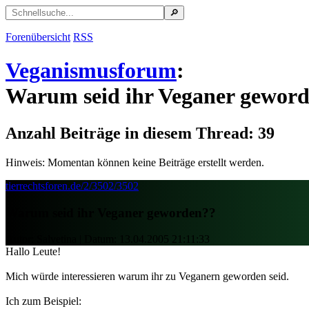
Forenübersicht
RSS
Veganismusforum
:
Warum seid ihr Veganer gewor
Anzahl Beiträge in diesem Thread: 39
Hinweis: Momentan können keine Beiträge erstellt werden.
tierrechtsforen.de/2/3502/3502
Warum seid ihr Veganer geworden??
Autor: Salvetina | Datum:
13.04.2005 21:11:33
Hallo Leute!
Mich würde interessieren warum ihr zu Veganern geworden seid.
Ich zum Beispiel: