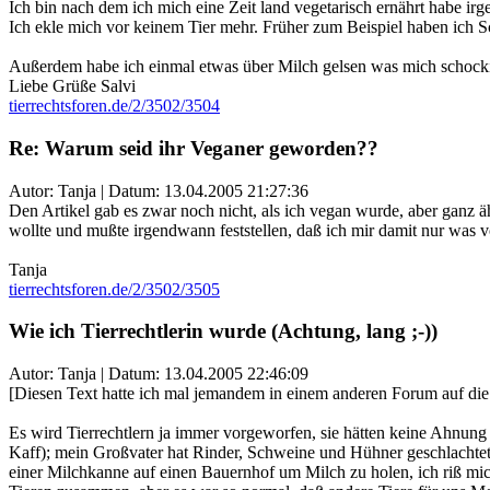
Ich bin nach dem ich mich eine Zeit land vegetarisch ernährt habe i
Ich ekle mich vor keinem Tier mehr. Früher zum Beispiel haben ich Sc
Außerdem habe ich einmal etwas über Milch gelsen was mich schockie
Liebe Grüße Salvi
tierrechtsforen.de/2/3502/3504
Re: Warum seid ihr Veganer geworden??
Autor: Tanja | Datum:
13.04.2005 21:27:36
Den Artikel gab es zwar noch nicht, als ich vegan wurde, aber ganz 
wollte und mußte irgendwann feststellen, daß ich mir damit nur was 
Tanja
tierrechtsforen.de/2/3502/3505
Wie ich Tierrechtlerin wurde (Achtung, lang ;-))
Autor: Tanja | Datum:
13.04.2005 22:46:09
[Diesen Text hatte ich mal jemandem in einem anderen Forum auf die F
Es wird Tierrechtlern ja immer vorgeworfen, sie hätten keine Ahnung
Kaff); mein Großvater hat Rinder, Schweine und Hühner geschlachtet u
einer Milchkanne auf einen Bauernhof um Milch zu holen, ich riß mic