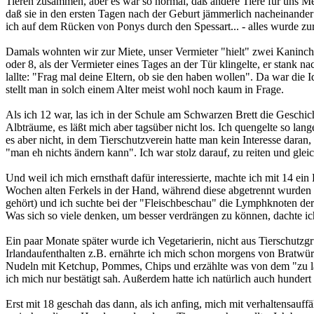
Tieren zusammen, aber es war so normal, daß andere Tiere für uns Me
daß sie in den ersten Tagen nach der Geburt jämmerlich nacheinander ri
ich auf dem Rücken von Ponys durch den Spessart... - alles wurde zur
Damals wohnten wir zur Miete, unser Vermieter "hielt" zwei Kaninchen
oder 8, als der Vermieter eines Tages an der Tür klingelte, er stank 
lallte: "Frag mal deine Eltern, ob sie den haben wollen". Da war die I
stellt man in solch einem Alter meist wohl noch kaum in Frage.
Als ich 12 war, las ich in der Schule am Schwarzen Brett die Geschi
Albträume, es läßt mich aber tagsüber nicht los. Ich quengelte so la
es aber nicht, in dem Tierschutzverein hatte man kein Interesse daran
"man eh nichts ändern kann". Ich war stolz darauf, zu reiten und glei
Und weil ich mich ernsthaft dafür interessierte, machte ich mit 14 ein
Wochen alten Ferkels in der Hand, während diese abgetrennt wurden
gehört) und ich suchte bei der "Fleischbeschau" die Lymphknoten der
Was sich so viele denken, um besser verdrängen zu können, dachte ich 
Ein paar Monate später wurde ich Vegetarierin, nicht aus Tierschut
Irlandaufenthalten z.B. ernährte ich mich schon morgens von Bratwürs
Nudeln mit Ketchup, Pommes, Chips und erzählte was von dem "zu la
ich mich nur bestätigt sah. Außerdem hatte ich natürlich auch hunder
Erst mit 18 geschah das dann, als ich anfing, mich mit verhaltensau