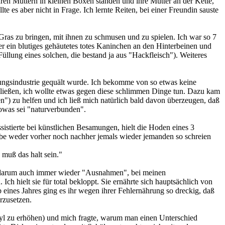
ren Müttern in kleinen Boxen standen und ihre Mütter an der Kette,
te es aber nicht in Frage. Ich lernte Reiten, bei einer Freundin sauste
Gras zu bringen, mit ihnen zu schmusen und zu spielen. Ich war so 7
 er ein blutiges gehäutetes totes Kaninchen an den Hinterbeinen und
Füllung eines solchen, die bestand ja aus "Hackfleisch"). Weiteres
tungsindustrie gequält wurde. Ich bekomme von so etwas keine
en ließen, ich wollte etwas gegen diese schlimmen Dinge tun. Dazu kam
ren") zu helfen und ich ließ mich natürlich bald davon überzeugen, daß
 sowas sei "naturverbunden".
assistierte bei künstlichen Besamungen, hielt die Hoden eines 3
be weder vorher noch nachher jemals wieder jemanden so schreien
 muß das halt sein."
ich darum auch immer wieder "Ausnahmen", bei meinen
h hielt sie für total bekloppt. Sie ernährte sich hauptsächlich von
nes Jahres ging es ihr wegen ihrer Fehlernährung so dreckig, daß
rzusetzen.
asyl zu erhöhen) und mich fragte, warum man einen Unterschied