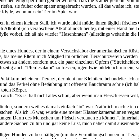
nschen eingesperrt und getötet werden. Daß die Kälber getrennt von ih
efen, sie früher oder später umgebracht wurden, all das wußte ich, stell
 Idylle, wenn nur ein Tier im Spiel war.
 in einem kleinen Stall, ich wurde nicht müde, ihnen täglich frisches 
nach Alkohol (ich verabscheue Alkohol noch heute), mit einer Hand hielt
dylle vorbei, ich aß nie wieder "Hasenbraten" (allerdings weiterhin die 
chte eines Hundes, der in einem Versuchslabor der amerikanischen Rüs
nge, bis meine Eltern mich Mitglied im örtlichen Tierschutzverein werd
, etwas zu ändern sondern nur, ein paar einzelnen Opfern ("Streicheltie
chzeitig auch "Pferdesalami" zu fressen, irgendwie bildete ich mir ein,
 Praktikum bei einem Tierarzt, der nicht nur Kleintiere behandelte. Ich 
 und das Ferkel ohne Betäubung mit offenem Bauchraum schrie (ich ha
 toten Körper.
auch: "Es ist halt nicht alles schön, aber wenn man Fleisch essen will,
zgründen, sondern weil es damals einfach "in" war. Natürlich machte 
tchen. Als ich 16 war, wurde eine meiner Klassenkameradinnen vegan. Ic
ngen Darm des Menschen um Fleisch verdauen zu können". Innerhalb ei
t andere Sachen zu tun und gar keine Lust, mich näher damit auseinande
ffälligen Hunden zu beschäftigen (um ihre Vermittlungschancen im Tier