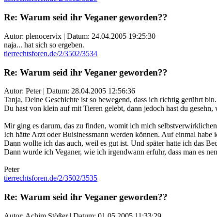
Re: Warum seid ihr Veganer geworden??
Autor: plenocervix | Datum:
24.04.2005 19:25:30
naja... hat sich so ergeben.
tierrechtsforen.de/2/3502/3534
Re: Warum seid ihr Veganer geworden??
Autor: Peter | Datum:
28.04.2005 12:56:36
Tanja, Deine Geschichte ist so bewegend, dass ich richtig gerührt bin.
Du hast von klein auf mit Tieren gelebt, dann jedoch hast du gesehn, w
Mir ging es darum, das zu finden, womit ich mich selbstverwirkliche
Ich hätte Arzt oder Buisinessmann werden können. Auf einmal habe ich
Dann wollte ich das auch, weil es gut ist. Und später hatte ich das B
Dann wurde ich Veganer, wie ich irgendwann erfuhr, dass man es nen
Peter
tierrechtsforen.de/2/3502/3535
Re: Warum seid ihr Veganer geworden??
Autor: Achim Stößer | Datum:
01.05.2005 11:33:29