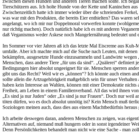
zwischen diesen Hunden und anderen Tieren machen sollte. Ich began
Tierschützern aus. Ich holte Hunde von der Kette und Kaninchen aus 
Zwischenzeitlich hatte ich immer wieder über die schreienden Ferkel,
was war mit den Produkten, die bereits Eier enthielten? Das waren se
angelangt, wo ich mir nur Doppelmoral vorwerfen konnte (wohlgemerkt:
nur richtig machen). Doch natürlich habe ich es mit anderen Veganern z
daß Veganismus weder Askese noch Mangelernährung bedeutet und es, 
Im Sommer vor vier Jahren aß ich das letzte Mal Eiscreme aus Kuh-Mil
umfalle. Aber ich machte mich auf die Suche nach Leuten, mit denen 
bekämpfen, ausgesetzte Hunde einzusammeln und Landwirte wegen „ni
Menschen, dass andere Tiere „für uns da sind“. „Quälerei“ definiert j
Bedingungen hier absolut ungeeignet für sie. Menschen sperren ander
gibt uns das Recht? Weil wir es „können“? Ich könnte auch einen an
sollte allein die Artzugehörigkeit maßgeblich sein für unser Verhalt
haben kein Interesse an Wahlen, können mit einer Demokratie nichts a
Freiheit, am Leben in einem Familienverband. All das wird ihnen v
„Es sind ja nur Juden“ oder „Es sind ja nur Frauen“. Doch nur weil
töten dürfen, wo es doch absolut unnötig ist? Kein Mensch muß tierli
Soziologen meinen auch, dass dies aus einem Machtbedürfnis heraus ge
Ich arbeite deswegen daran, anderen Menschen zu zeigen, was eigentli
Alternativen auf, niemand muß hungern oder in sonst irgendeiner Weis
Denn Persönlichkeiten behandelt man nicht wie eine Sache - man zoll