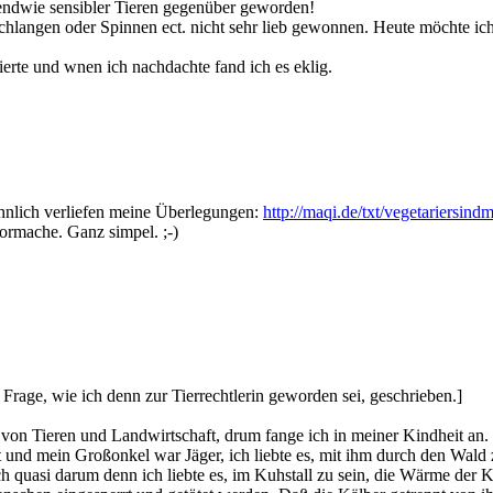
rgendwie sensibler Tieren gegenüber geworden!
hlangen oder Spinnen ect. nicht sehr lieb gewonnen. Heute möchte ich k
rte und wnen ich nachdachte fand ich es eklig.
ähnlich verliefen meine Überlegungen:
http://maqi.de/txt/vegetariersind
vormache. Ganz simpel. ;-)
rage, wie ich denn zur Tierrechtlerin geworden sei, geschrieben.]
 von Tieren und Landwirtschaft, drum fange ich in meiner Kindheit an.
nd mein Großonkel war Jäger, ich liebte es, mit ihm durch den Wald zu
h quasi darum denn ich liebte es, im Kuhstall zu sein, die Wärme der 