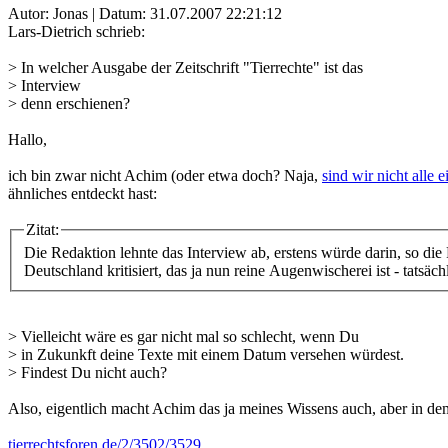
Autor: Jonas | Datum:
31.07.2007 22:21:12
Lars-Dietrich schrieb:
> In welcher Ausgabe der Zeitschrift "Tierrechte" ist das
> Interview
> denn erschienen?
Hallo,
ich bin zwar nicht Achim (oder etwa doch? Naja,
sind wir nicht alle
ähnliches entdeckt hast:
Zitat:
Die Redaktion lehnte das Interview ab, erstens würde darin, so di
Deutschland kritisiert, das ja nun reine Augenwischerei ist - tatsä
> Vielleicht wäre es gar nicht mal so schlecht, wenn Du
> in Zukunkft deine Texte mit einem Datum versehen würdest.
> Findest Du nicht auch?
Also, eigentlich macht Achim das ja meines Wissens auch, aber in dem 
tierrechtsforen.de/2/3502/3529