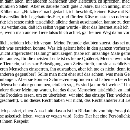
n dann auch, mit anderen Menschen über Tierschutz zu sprechen, mach
dunklen Ställen. Aber es dauerte noch gute 2 Jahre, bis ich anfing, m
 Kälber u.a. „Nutztiere“ nachgedacht, ich beschloß, keinen Käse mit K
lbstverständlich Legebatterie-Eier, und für den Käse mussten so oder s
 ich setzte mich tatsächlich alleine damit auseinander, kannte zu dem 
u verdanken, daß ich selbst vegan wurde - über das Internet stieß ich s
wenn man andere Tiere tatsächlich achtet, gar keinen Weg daran vorb
ch, seitdem lebe ich vegan. Meine Freunde glaubten zuerst, das sei nur
ich was erreichen konnte. Was ich gelernt habe in den ganzen vorherge
cht artgerechter Haltung“ anzuzeigen (habe ich unzählige Male gema
eder anders, für die meisten Leute ist es keine Quälerei, Meerschweinch
e Tiere ein, sei es zur Belustigung, zum Zeitvertreib, um sie anschli
deren Menschen einsperren, ihn ausrauben, aber ich tue es nicht, den
en anderen gegenüber? Sollte man nicht eher auf das achten, was mein 
nfangen. Aber sie können Schmerzen empfinden und haben ein berechtigt
on Menschen aber genommen, einfach so, „Es sind ja nur Schweine.“ 
 andere dieser Meinung waren, hat das diese Menschen tatsächlich zu 
che Produkte essen, um zu überleben, wir sind das einzige Tier, welche
schieht). Und dieses Recht haben wir nicht, das Recht anderer auf Leb
ch passiert, einen Ausschnitt davon ist im Bildarchiv von http://maqi
e asketisch leben, wenn er vegan wird. Jedes Tier hat eine Persönlichke
t ihnen Respekt.