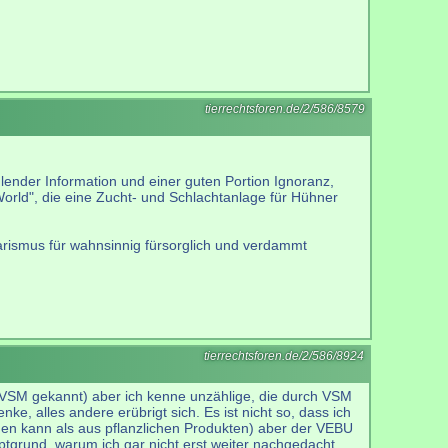
tierrechtsforen.de/2/586/8579
hlender Information und einer guten Portion Ignoranz,
World", die eine Zucht- und Schlachtanlage für Hühner
etarismus für wahnsinnig fürsorglich und verdammt
tierrechtsforen.de/2/586/8924
h VSM gekannt) aber ich kenne unzählige, die durch VSM
e, alles andere erübrigt sich. Es ist nicht so, dass ich
den kann als aus pflanzlichen Produkten) aber der VEBU
auptgrund, warum ich gar nicht erst weiter nachgedacht