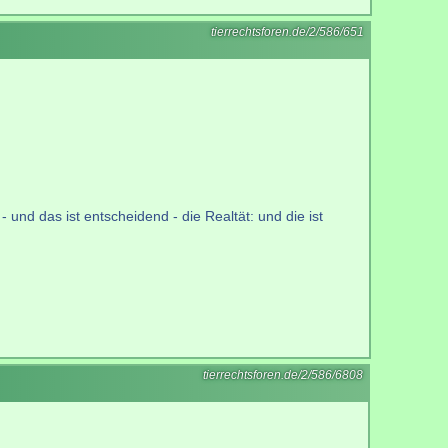
tierrechtsforen.de/2/586/651
 und das ist entscheidend - die Realtät: und die ist
tierrechtsforen.de/2/586/6808