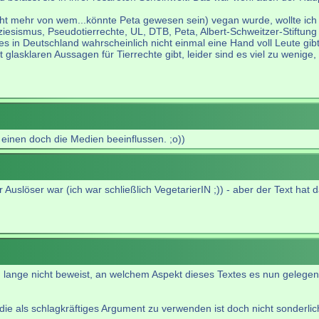
cht mehr von wem...könnte Peta gewesen sein) vegan wurde, wollte ich
sismus, Pseudotierrechte, UL, DTB, Peta, Albert-Schweitzer-Stiftung e
 in Deutschland wahrscheinlich nicht einmal eine Hand voll Leute gibt
lasklaren Aussagen für Tierrechte gibt, leider sind es viel zu wenige,
 einen doch die Medien beeinflussen. ;o))
r Auslöser war (ich war schließlich VegetarierIN ;)) - aber der Text ha
lange nicht beweist, an welchem Aspekt dieses Textes es nun gelegen 
ie als schlagkräftiges Argument zu verwenden ist doch nicht sonderlich