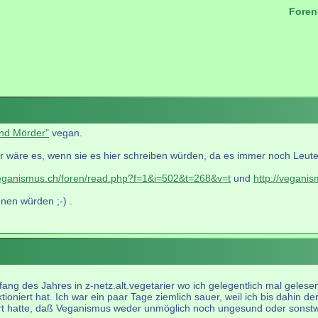
Foren
.
ind Mörder"
vegan.
r wäre es, wenn sie es hier schreiben würden, da es immer noch Leute gi
veganismus.ch/foren/read.php?f=1&i=502&t=268&v=t
und
http://vegani
nen würden ;-) .
fang des Jahres in z-netz.alt.vegetarier wo ich gelegentlich mal gelese
ioniert hat. Ich war ein paar Tage ziemlich sauer, weil ich bis dahin de
t hatte, daß Veganismus weder unmöglich noch ungesund oder sonstwie