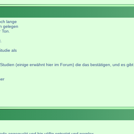
och lange
un gelegen
r Ton.
.
tudie als
tudien (einige erwähnt hier im Forum) die das bestätigen, und es gibt -
ser
rade angeguckt und bin völlig entsetzt und perplex.