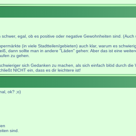
en schwer, egal, ob es positive oder negative Gewohnheiten sind. (Au
rmärkte (in viele Stadtteilen/gebieten) auch klar, warum es schwieri
eiß, dann sollte man in andere "Läden" gehen: Aber das ist eine weite
kaufen zu gehen.
 schwieriger sich Gedanken zu machen, als sich einfach blöd durch die 
hließt NICHT ein, dass es dir leichtere ist!
mal, ok? ;o)
len
iten sind.