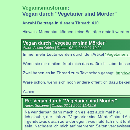
Veganismusforum
:
Vegan durch "Vegetarier sind Mörder"
Anzahl Beiträge in diesem Thread: 410
Hinweis: Momentan können keine Beiträge erstellt werden
Vegan durch "Vegetarier sind Mörder"
Autor: Achim Stößer | Datum:
02.11.2002 21:10:22
Immer mehr Leute werden durch den Artikel
"Vegetarier s
Wenn sie mir mailen, freut mich das natürlich - aber besse
Zwei haben es im Thread zum Text schon gesagt:
http://
Wäre schön, wenn sich noch andere öffentlich dazu beken
Achim
Re: Vegan durch "Vegetarier sind Mörder"
Autor: Susanne | Datum:
03.11.2002 11:45:16
Na wunderbar, dann mach ich es jetzt auch mal hier.
Ich glaube, der Link zu "Vegetarier sind Mörder" stand An
irgendetwas daran zu widerlegen, was natürlich nicht funkt
sein. Nachdem ich mich auf mehreren Seiten vergewisser