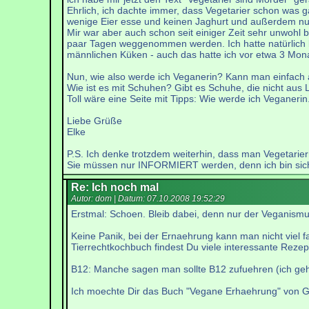
Ehrlich, ich dachte immer, dass Vegetarier schon was ga
wenige Eier esse und keinen Jaghurt und außerdem nur
Mir war aber auch schon seit einiger Zeit sehr unwohl
paar Tagen weggenommen werden. Ich hatte natürlich k
männlichen Küken - auch das hatte ich vor etwa 3 Mon
Nun, wie also werde ich Veganerin? Kann man einfach
Wie ist es mit Schuhen? Gibt es Schuhe, die nicht aus
Toll wäre eine Seite mit Tipps: Wie werde ich Veganerin
Liebe Grüße
Elke
P.S. Ich denke trotzdem weiterhin, dass man Vegetariern
Sie müssen nur INFORMIERT werden, denn ich bin sicher,
Re: Ich noch mal
Autor: dom | Datum:
07.10.2008 19:52:29
Erstmal: Schoen. Bleib dabei, denn nur der Veganismus
Keine Panik, bei der Ernaehrung kann man nicht viel 
Tierrechtkochbuch findest Du viele interessante Rezep
B12: Manche sagen man sollte B12 zufuehren (ich ge
Ich moechte Dir das Buch "Vegane Erhaehrung" von Gil