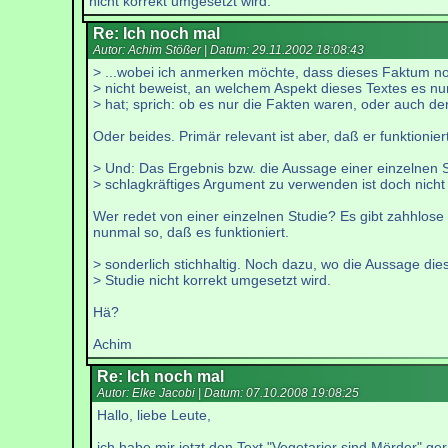
nicht korrekt umgesetzt wird.
Re: Ich noch mal
Autor: Achim Stößer | Datum:
29.11.2002 18:08:43
> ...wobei ich anmerken möchte, dass dieses Faktum n
> nicht beweist, an welchem Aspekt dieses Textes es n
> hat; sprich: ob es nur die Fakten waren, oder auch de
Oder beides. Primär relevant ist aber, daß er funktioniert
> Und: Das Ergebnis bzw. die Aussage einer einzelnen S
> schlagkräftiges Argument zu verwenden ist doch nicht
Wer redet von einer einzelnen Studie? Es gibt zahhlose S
nunmal so, daß es funktioniert.
> sonderlich stichhaltig. Noch dazu, wo die Aussage die
> Studie nicht korrekt umgesetzt wird.
Hä?
Achim
Re: Ich noch mal
Autor: Elke Jacobi | Datum:
07.10.2008 19:08:25
Hallo, liebe Leute,
ich habe mir jetzt den Text "Vegetarier sind Mörder" ge