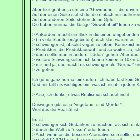
Aber hier geht es ja um eine "Gewohnheit", die unvorst
Auf der einen Seite stehst du, die einfach nur aufhöre
Auf der anderen Seite stehen deine Opfer.
Die haben nunmal die lästige "Gewohnheit" leben zu wo
> Außerdem macht ein Blick in die einen umgebende
> (in viele Stadtteilen/gebieten) auch klar, warum es
> schwieriger ist, absolut vegan zu leben: Kennzeichn
> Produkten, die Produktauswahl und so weiter. Ja, ic
> dann sollte man in andere "Läden" gehen: Aber das i
> weitere Schwierigkeiten, ich kenne keinen in 10km U
> mir und ja, das macht es schwieriger als "Normal" e
> zu gehen.
Ich gehe ganz normal einkaufen. Ich habe fast kein Gel
Und mir fällt nix wichtiges ein, was ich nicht in je
> Also, ich denke, etwas Realismus schadet nicht:
Deswegen gibt es ja *vegetarier sind Mörder*...
Weil das die Realität ist...
Es ist
> schwieriger sich Gedanken zu machen, als sich einf
> durch die Welt zu "essen" oder leben.
> Auch wenn es die bessere Alternative sein sollte, da
> schließt NICHT ein, dass es dir leichtere ist!