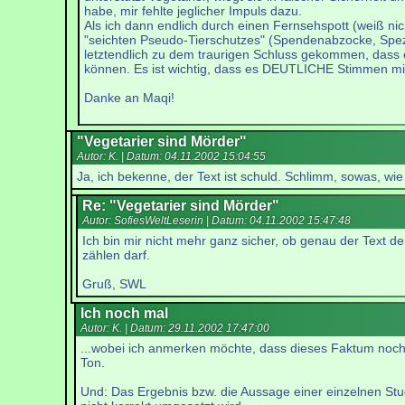
habe, mir fehlte jeglicher Impuls dazu.
Als ich dann endlich durch einen Fernsehspott (weiß ni
"seichten Pseudo-Tierschutzes" (Spendenabzocke, Spezie
letztendlich zu dem traurigen Schluss gekommen, dass es
können. Es ist wichtig, dass es DEUTLICHE Stimmen mit g
Danke an Maqi!
"Vegetarier sind Mörder"
Autor: K. | Datum:
04.11.2002 15:04:55
Ja, ich bekenne, der Text ist schuld. Schlimm, sowas, wie
Re: "Vegetarier sind Mörder"
Autor: SofiesWeltLeserin | Datum:
04.11.2002 15:47:48
Ich bin mir nicht mehr ganz sicher, ob genau der Text de
zählen darf.
Gruß, SWL
Ich noch mal
Autor: K. | Datum:
29.11.2002 17:47:00
...wobei ich anmerken möchte, dass dieses Faktum noch 
Ton.
Und: Das Ergebnis bzw. die Aussage einer einzelnen Stud