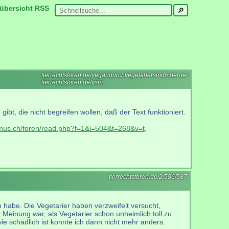
übersicht
RSS
tierrechtsforen.de/vegandurchvegetariersindmoerder
tierrechtsforen.de/vsm
bt, die nicht begreifen wollen, daß der Text funktioniert.
smus.ch/foren/read.php?f=1&i=504&t=268&v=t
.
tierrechtsforen.de/2/586/587
n habe. Die Vegetarier haben verzweifelt versucht,
r Meinung war, als Vegetarier schon unheimlich toll zu
 schädlich ist konnte ich dann nicht mehr anders.