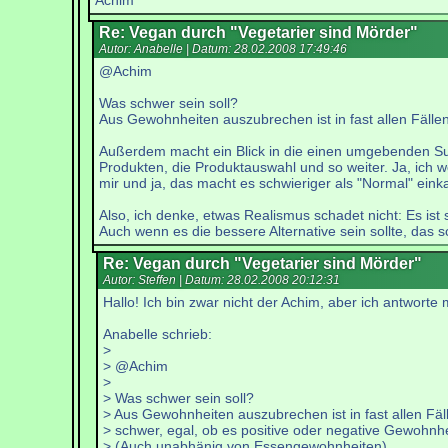
Achim
Re: Vegan durch "Vegetarier sind Mörder"
Autor: Anabelle | Datum:
28.02.2008 17:49:46
@Achim
Was schwer sein soll?
Aus Gewohnheiten auszubrechen ist in fast allen Fäll
Außerdem macht ein Blick in die einen umgebenden Supe
Produkten, die Produktauswahl und so weiter. Ja, ich w
mir und ja, das macht es schwieriger als "Normal" ein
Also, ich denke, etwas Realismus schadet nicht: Es ist
Auch wenn es die bessere Alternative sein sollte, das sc
Re: Vegan durch "Vegetarier sind Mörder"
Autor: Steffen | Datum:
28.02.2008 20:12:31
Hallo! Ich bin zwar nicht der Achim, aber ich antworte 
Anabelle schrieb:
>
> @Achim
>
> Was schwer sein soll?
> Aus Gewohnheiten auszubrechen ist in fast allen Fäl
> schwer, egal, ob es positive oder negative Gewohnhe
> (Auch unabhänig von Essengewohnheiten)