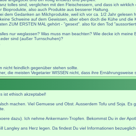
nz tolles sind, verglichen mit den Fleischessern, und dass ich wirklich
 Bioprodukte, also auch Produkte aus besserer Haltung.
 bei dem Gedanken an Milchprodukte, weil ich vor ca. 1/2 Jahr gelesen
eine Schweine auf dem Gewissen, aber eben doch die Kühe und die Kä
aten ZUM ERSTEN MAL gehört - "gesext". also für den Tod "aussortier
 alles nur weglassen? Was muss man beachten? Wie decke ich meine 
 Leder sind (außer Turnschuhen)?
.
 nicht feindlich gegenüber stehen sollte.
 die meisten Vegetarier WISSEN nicht, dass ihre Ernährungsweise so vi
 ist ethisch akzeptabel!
falsch machen. Viel Gemuese und Obst. Ausserdem Tofu und Soja. Es gib
te.
hoere dazu). Ich nehme Ankermann-Tropfen. Bekommst Du in der Apot
l Langley ans Herz legen. Da findest Du viel Informationen bezueglic