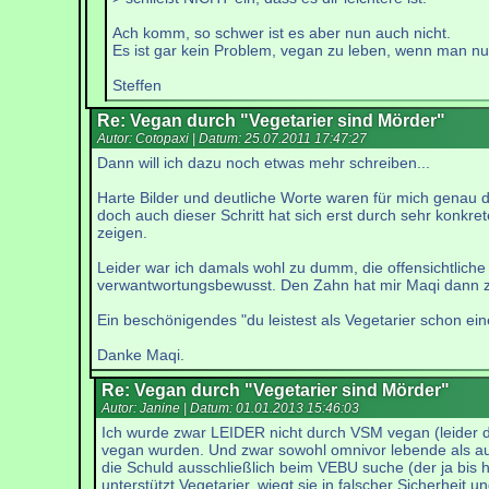
Ach komm, so schwer ist es aber nun auch nicht.
Es ist gar kein Problem, vegan zu leben, wenn man nur
Steffen
Re: Vegan durch "Vegetarier sind Mörder"
Autor: Cotopaxi | Datum:
25.07.2011 17:47:27
Dann will ich dazu noch etwas mehr schreiben...
Harte Bilder und deutliche Worte waren für mich genau de
doch auch dieser Schritt hat sich erst durch sehr konkr
zeigen.
Leider war ich damals wohl zu dumm, die offensichtliche 
verwantwortungsbewusst. Den Zahn hat mir Maqi dann 
Ein beschönigendes "du leistest als Vegetarier schon ei
Danke Maqi.
Re: Vegan durch "Vegetarier sind Mörder"
Autor: Janine | Datum:
01.01.2013 15:46:03
Ich wurde zwar LEIDER nicht durch VSM vegan (leider d
vegan wurden. Und zwar sowohl omnivor lebende als auch 
die Schuld ausschließlich beim VEBU suche (der ja bis
unterstützt Vegetarier, wiegt sie in falscher Sicherheit