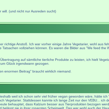
 will. (und nicht nur Ausreden sucht)
r richtige Anstoß. Ich war vorher einige Jahre Vegetarier, wohl aus fe
ete Tatsachen vollziehen können. Es waren die Bilder aus "We feed the 
Übertragung auf sämtliche tierliche Produkte zu leisten, ich hielt Veg
zum Glück irgendwann gezogen.
nen enormen Beitrag" braucht wirklich niemand.
eshalb weil ich schon sehr viel früher vegan geworden wäre, hätte ic
Vegetarier. Stattdessen kannte ich lange Zeit nur den VEBU... ich denk
 heute behauptet, dass Kalzium besser aus Tierprodukten bezogen wer
 und belässt sie in ihrer rosaroten Scheinwelt. Das war wohl auch der H