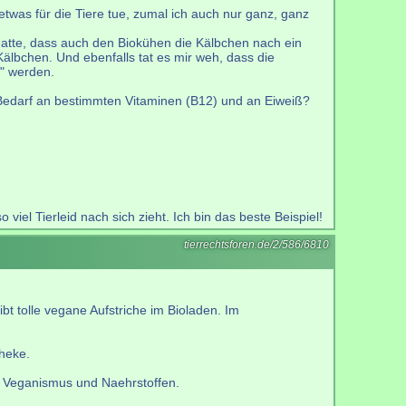
 etwas für die Tiere tue, zumal ich auch nur ganz, ganz
 hatte, dass auch den Biokühen die Kälbchen nach ein
lbchen. Und ebenfalls tat es mir weh, dass die
t" werden.
Bedarf an bestimmten Vitaminen (B12) und an Eiweiß?
el Tierleid nach sich zieht. Ich bin das beste Beispiel!
tierrechtsforen.de/2/586/6810
t tolle vegane Aufstriche im Bioladen. Im
heke.
h Veganismus und Naehrstoffen.