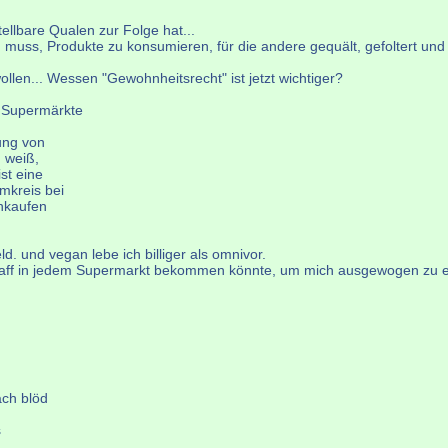
ellbare Qualen zur Folge hat...
n muss, Produkte zu konsumieren, für die andere gequält, gefoltert und
llen... Wessen "Gewohnheitsrecht" ist jetzt wichtiger?
n Supermärkte
ung von
h weiß,
st eine
mkreis bei
inkaufen
d. und vegan lebe ich billiger als omnivor.
dem Kaff in jedem Supermarkt bekommen könnte, um mich ausgewogen zu
ach blöd
s