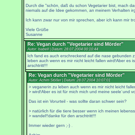
Durch die "schön, daß du schon Vegetarier bist, mach da
niemals auf die Idee gekommen, an meinem Verhalten ir
Ich kann zwar nur von mir sprechen, aber ich kann mir t
Viele Grüße
Susanne
Re: Vegan durch "Vegetarier sind Mörder"
Autor: Isabell | Datum:
28.07.2004 00:10:44
Ich fand es auch erschreckend auf die nase gebunden zu
leben auch wenn es mir nicht leicht fallen wird!Aber es 
arschtritt!!!
Re: Vegan durch "Vegetarier sind Mörder"
Autor: Achim Stößer | Datum:
28.07.2004 10:07:01
> veganerin zu leben auch wenn es mir nicht leicht falle
> wird!Aber es ist für mich mich und meine seele´und v
Das ist ein Vorurteil - was sollte daran schwer sein?
> natürlich für die tiere besser wenn ich meinen lebensst
> wandel!!danke für den arschtritt!!!
Immer wieder gern ;-) .