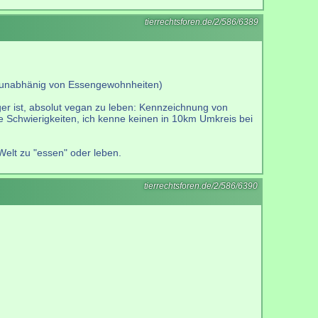
tierrechtsforen.de/2/586/6389
ch unabhänig von Essengewohnheiten)
ger ist, absolut vegan zu leben: Kennzeichnung von
re Schwierigkeiten, ich kenne keinen in 10km Umkreis bei
Welt zu "essen" oder leben.
tierrechtsforen.de/2/586/6390