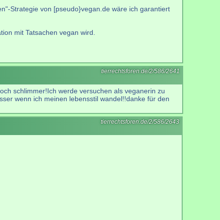
n"-Strategie von [pseudo}vegan.de wäre ich garantiert
tion mit Tatsachen vegan wird.
tierrechtsforen.de/2/586/2641
noch schlimmer!Ich werde versuchen als veganerin zu
besser wenn ich meinen lebensstil wandel!!danke für den
tierrechtsforen.de/2/586/2643