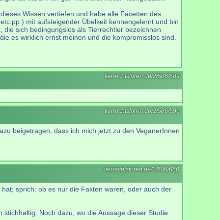
 dieses Wissen vertiefen und habe alle Facetten des
tc.pp.) mit aufsteigender Übelkeit kennengelernt und bin
, die sich bedingungslos als Tierrechtler bezeichnen
 die es wirklich ernst meinen und die kompromisslos sind.
tierrechtsforen.de/2/586/589
tierrechtsforen.de/2/586/590
t dazu beigetragen, dass ich mich jetzt zu den VeganerInnen
tierrechtsforen.de/2/586/650
hat; sprich: ob es nur die Fakten waren, oder auch der
 stichhaltig. Noch dazu, wo die Aussage dieser Studie