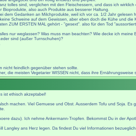
nz tolles sind, verglichen mit den Fleischessern, und dass ich wirklich
 Bioprodukte, also auch Produkte aus besserer Haltung.
 bei dem Gedanken an Milchprodukte, weil ich vor ca. 1/2 Jahr gelesen
eine Schweine auf dem Gewissen, aber eben doch die Kühe und die Kä
aten ZUM ERSTEN MAL gehört - "gesext". also für den Tod "aussortier
 alles nur weglassen? Was muss man beachten? Wie decke ich meine 
 Leder sind (außer Turnschuhen)?
.
 nicht feindlich gegenüber stehen sollte.
 die meisten Vegetarier WISSEN nicht, dass ihre Ernährungsweise so vi
 ist ethisch akzeptabel!
falsch machen. Viel Gemuese und Obst. Ausserdem Tofu und Soja. Es gib
te.
hoere dazu). Ich nehme Ankermann-Tropfen. Bekommst Du in der Apot
l Langley ans Herz legen. Da findest Du viel Informationen bezueglic