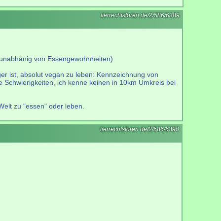
tierrechtsforen.de/2/586/6389
ch unabhänig von Essengewohnheiten)
ger ist, absolut vegan zu leben: Kennzeichnung von
re Schwierigkeiten, ich kenne keinen in 10km Umkreis bei
Welt zu "essen" oder leben.
tierrechtsforen.de/2/586/6390