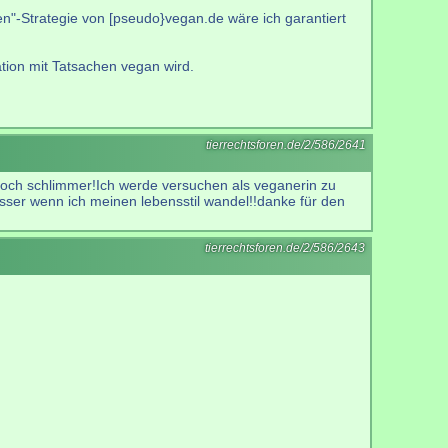
n"-Strategie von [pseudo}vegan.de wäre ich garantiert
tion mit Tatsachen vegan wird.
tierrechtsforen.de/2/586/2641
noch schlimmer!Ich werde versuchen als veganerin zu
besser wenn ich meinen lebensstil wandel!!danke für den
tierrechtsforen.de/2/586/2643