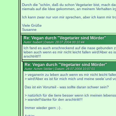
Durch die "schön, daß du schon Vegetarier bist, mach da
niemals auf die Idee gekommen, an meinem Verhalten ir
Ich kann zwar nur von mir sprechen, aber ich kann mir t
Viele Grüße
Susanne
Re: Vegan durch "Vegetarier sind Mörder"
Autor: Isabell | Datum:
28.07.2004 00:10:44
Ich fand es auch erschreckend auf die nase gebunden zu
leben auch wenn es mir nicht leicht fallen wird!Aber es 
arschtritt!!!
Re: Vegan durch "Vegetarier sind Mörder"
Autor: Achim Stößer | Datum:
28.07.2004 10:07:01
> veganerin zu leben auch wenn es mir nicht leicht falle
> wird!Aber es ist für mich mich und meine seele´und v
Das ist ein Vorurteil - was sollte daran schwer sein?
> natürlich für die tiere besser wenn ich meinen lebensst
> wandel!!danke für den arschtritt!!!
Immer wieder gern ;-) .