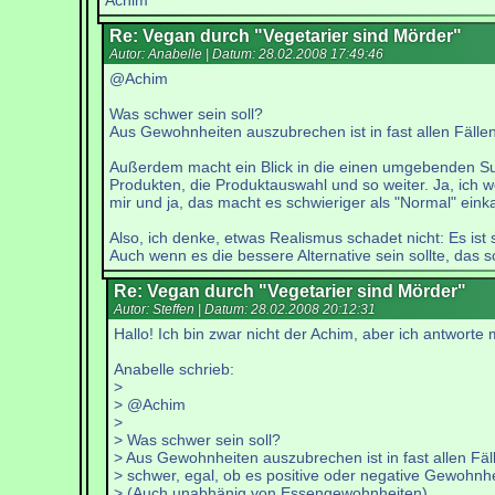
Achim
Re: Vegan durch "Vegetarier sind Mörder"
Autor: Anabelle | Datum:
28.02.2008 17:49:46
@Achim
Was schwer sein soll?
Aus Gewohnheiten auszubrechen ist in fast allen Fäll
Außerdem macht ein Blick in die einen umgebenden Supe
Produkten, die Produktauswahl und so weiter. Ja, ich w
mir und ja, das macht es schwieriger als "Normal" ein
Also, ich denke, etwas Realismus schadet nicht: Es ist
Auch wenn es die bessere Alternative sein sollte, das sc
Re: Vegan durch "Vegetarier sind Mörder"
Autor: Steffen | Datum:
28.02.2008 20:12:31
Hallo! Ich bin zwar nicht der Achim, aber ich antworte 
Anabelle schrieb:
>
> @Achim
>
> Was schwer sein soll?
> Aus Gewohnheiten auszubrechen ist in fast allen Fäl
> schwer, egal, ob es positive oder negative Gewohnhe
> (Auch unabhänig von Essengewohnheiten)