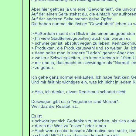
Aber hier geht es ja um eine "Gewohnheit", die unvorst
Auf der einen Seite stehst du, die einfach nur aufhöre
Auf der anderen Seite stehen deine Opfer.
Die haben nunmal die lästige "Gewohnheit" leben zu wo
> Außerdem macht ein Blick in die einen umgebende
> (in viele Stadtteilen/gebieten) auch klar, warum es
> schwieriger ist, absolut vegan zu leben: Kennzeichn
> Produkten, die Produktauswahl und so weiter. Ja, ic
> dann sollte man in andere "Läden" gehen: Aber das i
> weitere Schwierigkeiten, ich kenne keinen in 10km U
> mir und ja, das macht es schwieriger als "Normal" e
> zu gehen.
Ich gehe ganz normal einkaufen. Ich habe fast kein Gel
Und mir fällt nix wichtiges ein, was ich nicht in je
> Also, ich denke, etwas Realismus schadet nicht:
Deswegen gibt es ja *vegetarier sind Mörder*...
Weil das die Realität ist...
Es ist
> schwieriger sich Gedanken zu machen, als sich einf
> durch die Welt zu "essen" oder leben.
> Auch wenn es die bessere Alternative sein sollte, da
> schließt NICHT ein, dass es dir leichtere ist!