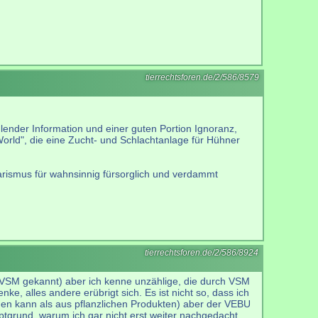
tierrechtsforen.de/2/586/8579
hlender Information und einer guten Portion Ignoranz,
World", die eine Zucht- und Schlachtanlage für Hühner
etarismus für wahnsinnig fürsorglich und verdammt
tierrechtsforen.de/2/586/8924
h VSM gekannt) aber ich kenne unzählige, die durch VSM
e, alles andere erübrigt sich. Es ist nicht so, dass ich
den kann als aus pflanzlichen Produkten) aber der VEBU
auptgrund, warum ich gar nicht erst weiter nachgedacht