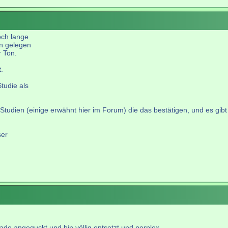
och lange
un gelegen
r Ton.
.
tudie als
tudien (einige erwähnt hier im Forum) die das bestätigen, und es gibt -
ser
rade angeguckt und bin völlig entsetzt und perplex.