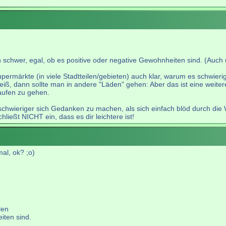
en schwer, egal, ob es positive oder negative Gewohnheiten sind. (Au
rmärkte (in viele Stadtteilen/gebieten) auch klar, warum es schwieri
eiß, dann sollte man in andere "Läden" gehen: Aber das ist eine weite
kaufen zu gehen.
 schwieriger sich Gedanken zu machen, als sich einfach blöd durch die 
hließt NICHT ein, dass es dir leichtere ist!
mal, ok? ;o)
len
iten sind.