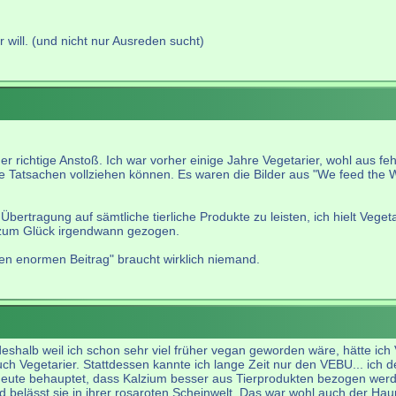
 will. (und nicht nur Ausreden sucht)
r richtige Anstoß. Ich war vorher einige Jahre Vegetarier, wohl aus fe
ete Tatsachen vollziehen können. Es waren die Bilder aus "We feed the 
Übertragung auf sämtliche tierliche Produkte zu leisten, ich hielt Veg
zum Glück irgendwann gezogen.
nen enormen Beitrag" braucht wirklich niemand.
eshalb weil ich schon sehr viel früher vegan geworden wäre, hätte ic
Vegetarier. Stattdessen kannte ich lange Zeit nur den VEBU... ich denk
 heute behauptet, dass Kalzium besser aus Tierprodukten bezogen wer
 und belässt sie in ihrer rosaroten Scheinwelt. Das war wohl auch der H