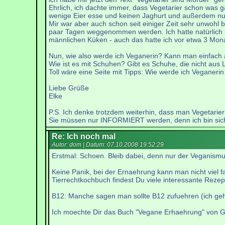
Ehrlich, ich dachte immer, dass Vegetarier schon was ga
wenige Eier esse und keinen Jaghurt und außerdem nur
Mir war aber auch schon seit einiger Zeit sehr unwohl
paar Tagen weggenommen werden. Ich hatte natürlich k
männlichen Küken - auch das hatte ich vor etwa 3 Mon
Nun, wie also werde ich Veganerin? Kann man einfach
Wie ist es mit Schuhen? Gibt es Schuhe, die nicht aus
Toll wäre eine Seite mit Tipps: Wie werde ich Veganerin
Liebe Grüße
Elke
P.S. Ich denke trotzdem weiterhin, dass man Vegetariern
Sie müssen nur INFORMIERT werden, denn ich bin sicher,
Re: Ich noch mal
Autor: dom | Datum:
07.10.2008 19:52:29
Erstmal: Schoen. Bleib dabei, denn nur der Veganismus
Keine Panik, bei der Ernaehrung kann man nicht viel 
Tierrechtkochbuch findest Du viele interessante Rezep
B12: Manche sagen man sollte B12 zufuehren (ich ge
Ich moechte Dir das Buch "Vegane Erhaehrung" von Gil