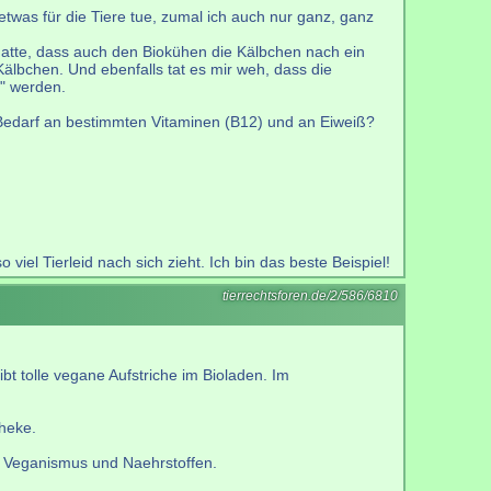
 etwas für die Tiere tue, zumal ich auch nur ganz, ganz
 hatte, dass auch den Biokühen die Kälbchen nach ein
lbchen. Und ebenfalls tat es mir weh, dass die
t" werden.
Bedarf an bestimmten Vitaminen (B12) und an Eiweiß?
el Tierleid nach sich zieht. Ich bin das beste Beispiel!
tierrechtsforen.de/2/586/6810
t tolle vegane Aufstriche im Bioladen. Im
heke.
h Veganismus und Naehrstoffen.