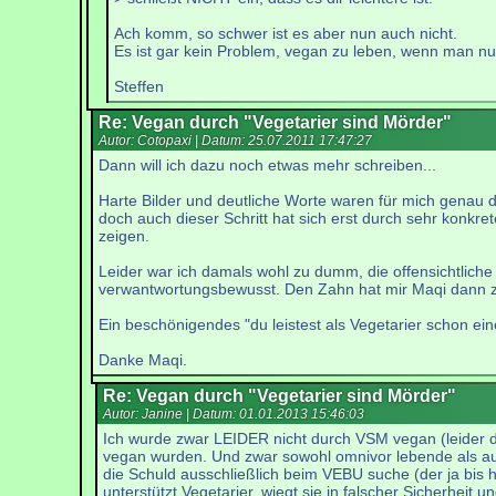
Ach komm, so schwer ist es aber nun auch nicht.
Es ist gar kein Problem, vegan zu leben, wenn man nur
Steffen
Re: Vegan durch "Vegetarier sind Mörder"
Autor: Cotopaxi | Datum:
25.07.2011 17:47:27
Dann will ich dazu noch etwas mehr schreiben...
Harte Bilder und deutliche Worte waren für mich genau de
doch auch dieser Schritt hat sich erst durch sehr konkr
zeigen.
Leider war ich damals wohl zu dumm, die offensichtliche 
verwantwortungsbewusst. Den Zahn hat mir Maqi dann 
Ein beschönigendes "du leistest als Vegetarier schon ei
Danke Maqi.
Re: Vegan durch "Vegetarier sind Mörder"
Autor: Janine | Datum:
01.01.2013 15:46:03
Ich wurde zwar LEIDER nicht durch VSM vegan (leider d
vegan wurden. Und zwar sowohl omnivor lebende als auch 
die Schuld ausschließlich beim VEBU suche (der ja bis
unterstützt Vegetarier, wiegt sie in falscher Sicherheit