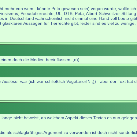
cht mehr von wem...könnte Peta gewesen sein) vegan wurde, wollte ich
sismus, Pseudotierrechte, UL, DTB, Peta, Albert-Schweitzer-Stiftung e
 in Deutschland wahrscheinlich nicht einmal eine Hand voll Leute gibt
lasklaren Aussagen für Tierrechte gibt, leider sind es viel zu wenige,
 einen doch die Medien beeinflussen. ;o))
r Auslöser war (ich war schließlich VegetarierIN ;)) - aber der Text ha
lange nicht beweist, an welchem Aspekt dieses Textes es nun gelegen 
ie als schlagkräftiges Argument zu verwenden ist doch nicht sonderlich