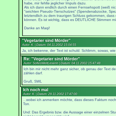
habe, mir fehlte jeglicher Impuls dazu.
Als ich dann endlich durch einen Fernsehspott (weiß ni
"seichten Pseudo-Tierschutzes" (Spendenabzocke, Spezie
letztendlich zu dem traurigen Schluss gekommen, dass es
können. Es ist wichtig, dass es DEUTLICHE Stimmen mit g
Danke an Maqi!
"Vegetarier sind Mörder"
Autor: K. | Datum:
04.11.2002 15:04:55
Ja, ich bekenne, der Text ist schuld. Schlimm, sowas, wie
Re: "Vegetarier sind Mörder"
Autor: SofiesWeltLeserin | Datum:
04.11.2002 15:47:48
Ich bin mir nicht mehr ganz sicher, ob genau der Text de
zählen darf.
Gruß, SWL
Ich noch mal
Autor: K. | Datum:
29.11.2002 17:47:00
...wobei ich anmerken möchte, dass dieses Faktum noch 
Ton.
Und: Das Ergebnis bzw. die Aussage einer einzelnen Stud