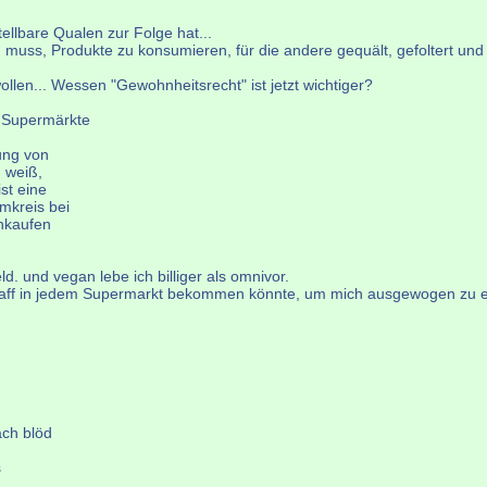
ellbare Qualen zur Folge hat...
n muss, Produkte zu konsumieren, für die andere gequält, gefoltert und
llen... Wessen "Gewohnheitsrecht" ist jetzt wichtiger?
n Supermärkte
ung von
h weiß,
st eine
mkreis bei
inkaufen
d. und vegan lebe ich billiger als omnivor.
dem Kaff in jedem Supermarkt bekommen könnte, um mich ausgewogen zu
ach blöd
s