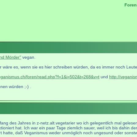
Foren
.
ind Mörder"
vegan.
r wäre es, wenn sie es hier schreiben würden, da es immer noch Leute gi
veganismus.ch/foren/read.php?f=1&i=502&t=268&v=t
und
http://vegani
nen würden ;-) .
fang des Jahres in z-netz.alt.vegetarier wo ich gelegentlich mal gelese
ioniert hat. Ich war ein paar Tage ziemlich sauer, weil ich bis dahin de
t hatte, daß Veganismus weder unmöglich noch ungesund oder sonstwie