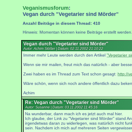
Veganismusforum
:
Vegan durch "Vegetarier sind Mörder"
Anzahl Beiträge in diesem Thread: 410
Hinweis: Momentan können keine Beiträge erstellt werden
Vegan durch "Vegetarier sind Mörder"
Autor: Achim Stößer | Datum:
02.11.2002 21:10:22
Immer mehr Leute werden durch den Artikel
"Vegetarier s
Wenn sie mir mailen, freut mich das natürlich - aber besse
Zwei haben es im Thread zum Text schon gesagt:
http://
Wäre schön, wenn sich noch andere öffentlich dazu beken
Achim
Re: Vegan durch "Vegetarier sind Mörder"
Autor: Susanne | Datum:
03.11.2002 11:45:16
Na wunderbar, dann mach ich es jetzt auch mal hier.
Ich glaube, der Link zu "Vegetarier sind Mörder" stand An
irgendetwas daran zu widerlegen, was natürlich nicht funkt
sein. Nachdem ich mich auf mehreren Seiten vergewisser