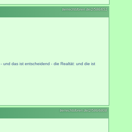
tierrechtsforen.de/2/586/651
 und das ist entscheidend - die Realtät: und die ist
tierrechtsforen.de/2/586/6808