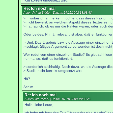
nicht korrekt umgesetzt wird.
Re: Ich noch mal
Autor: Achim Stößer | Datum:
29.11.2002 18:08:43
> ...wobei ich anmerken möchte, dass dieses Faktum n
> nicht beweist, an welchem Aspekt dieses Textes es n
> hat; sprich: ob es nur die Fakten waren, oder auch de
Oder beides. Primär relevant ist aber, daß er funktioniert
> Und: Das Ergebnis bzw. die Aussage einer einzelnen S
> schlagkräftiges Argument zu verwenden ist doch nicht
Wer redet von einer einzelnen Studie? Es gibt zahhlose S
nunmal so, daß es funktioniert.
> sonderlich stichhaltig. Noch dazu, wo die Aussage die
> Studie nicht korrekt umgesetzt wird.
Hä?
Achim
Re: Ich noch mal
Autor: Elke Jacobi | Datum:
07.10.2008 19:08:25
Hallo, liebe Leute,
ich habe mir jetzt den Text "Vegetarier sind Mörder" ge