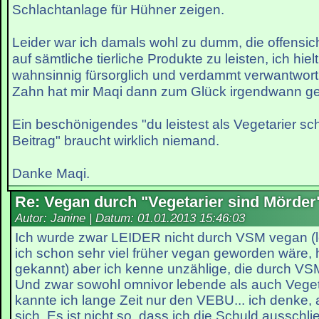
Schlachtanlage für Hühner zeigen.
Leider war ich damals wohl zu dumm, die offensic
auf sämtliche tierliche Produkte zu leisten, ich hie
wahnsinnig fürsorglich und verdammt verwantwo
Zahn hat mir Maqi dann zum Glück irgendwann g
Ein beschönigendes "du leistest als Vegetarier s
Beitrag" braucht wirklich niemand.
Danke Maqi.
Re: Vegan durch "Vegetarier sind Mörder
Autor: Janine | Datum:
01.01.2013 15:46:03
Ich wurde zwar LEIDER nicht durch VSM vegan (le
ich schon sehr viel früher vegan geworden wäre, 
gekannt) aber ich kenne unzählige, die durch V
Und zwar sowohl omnivor lebende als auch Vegeta
kannte ich lange Zeit nur den VEBU... ich denke, 
sich. Es ist nicht so, dass ich die Schuld aussch