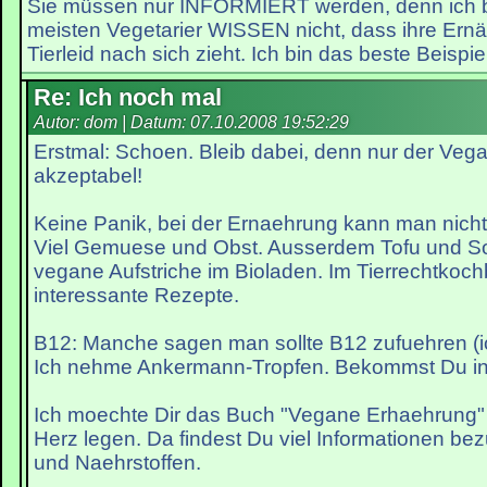
Sie müssen nur INFORMIERT werden, denn ich bi
meisten Vegetarier WISSEN nicht, dass ihre Ernä
Tierleid nach sich zieht. Ich bin das beste Beispiel
Re: Ich noch mal
Autor: dom | Datum:
07.10.2008 19:52:29
Erstmal: Schoen. Bleib dabei, denn nur der Vega
akzeptabel!
Keine Panik, bei der Ernaehrung kann man nicht
Viel Gemuese und Obst. Ausserdem Tofu und Soja
vegane Aufstriche im Bioladen. Im Tierrechtkoch
interessante Rezepte.
B12: Manche sagen man sollte B12 zufuehren (i
Ich nehme Ankermann-Tropfen. Bekommst Du in
Ich moechte Dir das Buch "Vegane Erhaehrung" 
Herz legen. Da findest Du viel Informationen b
und Naehrstoffen.