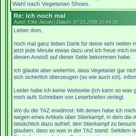
Wahl nach Vegetarian Shoes.
Re: Ich noch mal
Autor: Elke Jacobi | Datum:
07.10.2008 20:44:38
Lieber dom,
noch mal ganz lieben Dank für deine sehr netten H
jetzt jede Minute etwas dazu und ich freue mich inn
diesen Anstoß auf dieser Seite bekommen habe.
Ich glaube aber weiterhin, dass Vegetarier gar nich
sich sicherlich überzeugen (so wie auch ich). Infor
Leider habe ich keine Webseite (ich kann so was g
mich aufs Schreiben von Leserbriefen verlegt.
Wo du die TAZ erwähnst: Mit denen habe ich mich z
wegen eines Artikels über Stierkampf, in dem die 
tatsächlich dazu aufrief, den Stierkampf zu besuc
glauben, dass so was in der TAZ stand. Seitdem le