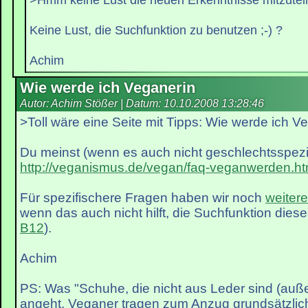
Keine Lust, die Suchfunktion zu benutzen ;-) ?
Achim
Wie werde ich Veganerin
Autor: Achim Stößer | Datum:
10.10.2008 13:28:46
>Toll wäre eine Seite mit Tipps: Wie werde ich V
Du meinst (wenn es auch nicht geschlechtsspezif
http://veganismus.de/vegan/faq-veganwerden.ht
Für spezifischere Fragen haben wir noch
weiter
wenn das auch nicht hilft, die Suchfunktion dies
B12
).
Achim
PS: Was "Schuhe, die nicht aus Leder sind (auß
angeht, Veganer tragen zum Anzug grundsätzlic