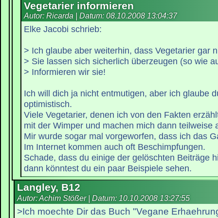
Vegetarier informieren
Autor: Ricarda | Datum:
08.10.2008 13:04:37
Elke Jacobi schrieb:
> Ich glaube aber weiterhin, dass Vegetarier gar n
> Sie lassen sich sicherlich überzeugen (so wie au
> Informieren wir sie!
Ich will dich ja nicht entmutigen, aber ich glaube 
optimistisch.
Viele Vegetarier, denen ich von den Fakten erzähl
mit der Wimper und machen mich dann teilweise a
Mir wurde sogar mal vorgeworfen, dass ich das G
Im Internet kommen auch oft Beschimpfungen.
Schade, dass du einige der gelöschten Beiträge hi
dann könntest du ein paar Beispiele sehen.
Langley, B12
Autor: Achim Stößer | Datum:
10.10.2008 13:27:55
>Ich moechte Dir das Buch "Vegane Erhaehrung"