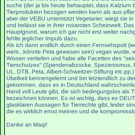
suche (der ja bis heute behauptet, dass Kalzium 
Tierprodukten bezogen werden kann als aus pfla
aber der VEBU unterstützt Vegetarier, wiegt sie in 
und belässt sie in ihrer rosaroten Scheinwelt. Da
Hauptgrund, warum ich gar nicht erst weiter nach
fehlte jeglicher Impuls dazu.
Als ich dann endlich durch einen Fernsehspott (w
wem...könnte Peta gewesen sein) vegan wurde, wo
Wissen vertiefen und habe alle Facetten des "se
Tierschutzes" (Spendenabzocke, Speziesismus, P
UL, DTB, Peta, Albert-Schweitzer-Stiftung etc.pp.)
Übelkeit kennengelernt und bin letztendlich zu d
gekommen, dass es in Deutschland wahrscheinlic
Hand voll Leute gibt, die sich bedingungslos als Ti
bezeichnen können. Es ist wichtig, dass es DE
glasklaren Aussagen für Tierrechte gibt, leider sin
die es wirklich ernst meinen und die kompromisslo
Danke an Maqi!