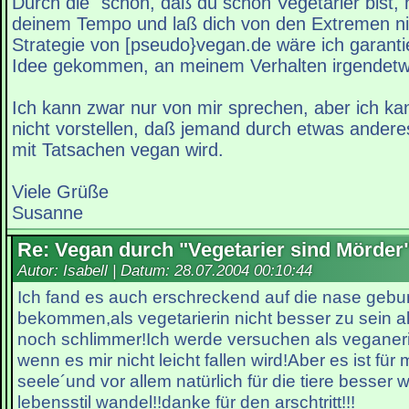
Durch die "schön, daß du schon Vegetarier bist, 
deinem Tempo und laß dich von den Extremen nic
Strategie von [pseudo}vegan.de wäre ich garantie
Idee gekommen, an meinem Verhalten irgendetw
Ich kann zwar nur von mir sprechen, aber ich ka
nicht vorstellen, daß jemand durch etwas anderes
mit Tatsachen vegan wird.
Viele Grüße
Susanne
Re: Vegan durch "Vegetarier sind Mörder
Autor: Isabell | Datum:
28.07.2004 00:10:44
Ich fand es auch erschreckend auf die nase geb
bekommen,als vegetarierin nicht besser zu sein al
noch schlimmer!Ich werde versuchen als veganer
wenn es mir nicht leicht fallen wird!Aber es ist fü
seele´und vor allem natürlich für die tiere besser
lebensstil wandel!!danke für den arschtritt!!!