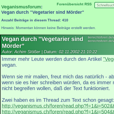
Forenübersicht
RSS
Veganismusforum
:
Vegan durch "Vegetarier sind Mörder"
Anzahl Beiträge in diesem Thread: 410
Hinweis: Momentan können keine Beiträge erstellt werden.
Vegan durch "Vegetarier sind
tierrechtsforen.d
tierrechtsforen.de
Mörder"
Autor: Achim Stößer | Datum:
02.11.2002 21:10:22
Immer mehr Leute werden durch den Artikel
"Veg
vegan.
Wenn sie mir mailen, freut mich das natürlich - a
wenn sie es hier schreiben würden, da es immer n
nicht begreifen wollen, daß der Text funktioniert.
Zwei haben es im Thread zum Text schon gesagt
http://veganismus.ch/foren/read.php?f=1&i=502
http://veganismus.ch/foren/read.php?f=1&i=504