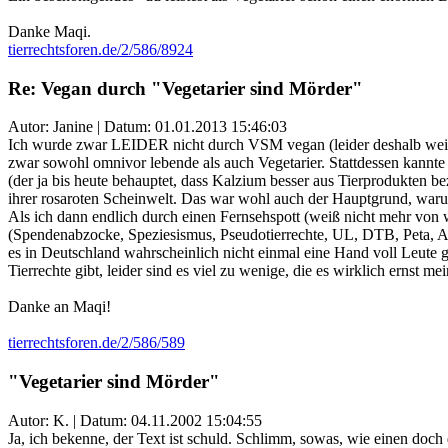
Danke Maqi.
tierrechtsforen.de/2/586/8924
Re: Vegan durch "Vegetarier sind Mörder"
Autor: Janine | Datum:
01.01.2013 15:46:03
Ich wurde zwar LEIDER nicht durch VSM vegan (leider deshalb weil
zwar sowohl omnivor lebende als auch Vegetarier. Stattdessen kannte 
(der ja bis heute behauptet, dass Kalzium besser aus Tierprodukten be
ihrer rosaroten Scheinwelt. Das war wohl auch der Hauptgrund, warum 
Als ich dann endlich durch einen Fernsehspott (weiß nicht mehr von 
(Spendenabzocke, Speziesismus, Pseudotierrechte, UL, DTB, Peta, Alb
es in Deutschland wahrscheinlich nicht einmal eine Hand voll Leute 
Tierrechte gibt, leider sind es viel zu wenige, die es wirklich ernst 
Danke an Maqi!
tierrechtsforen.de/2/586/589
"Vegetarier sind Mörder"
Autor: K. | Datum:
04.11.2002 15:04:55
Ja, ich bekenne, der Text ist schuld. Schlimm, sowas, wie einen doch 