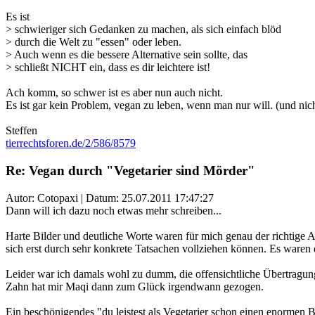
Es ist
> schwieriger sich Gedanken zu machen, als sich einfach blöd
> durch die Welt zu "essen" oder leben.
> Auch wenn es die bessere Alternative sein sollte, das
> schließt NICHT ein, dass es dir leichtere ist!
Ach komm, so schwer ist es aber nun auch nicht.
Es ist gar kein Problem, vegan zu leben, wenn man nur will. (und nic
Steffen
tierrechtsforen.de/2/586/8579
Re: Vegan durch "Vegetarier sind Mörder"
Autor: Cotopaxi | Datum:
25.07.2011 17:47:27
Dann will ich dazu noch etwas mehr schreiben...
Harte Bilder und deutliche Worte waren für mich genau der richtige An
sich erst durch sehr konkrete Tatsachen vollziehen können. Es waren 
Leider war ich damals wohl zu dumm, die offensichtliche Übertragung
Zahn hat mir Maqi dann zum Glück irgendwann gezogen.
Ein beschönigendes "du leistest als Vegetarier schon einen enormen B