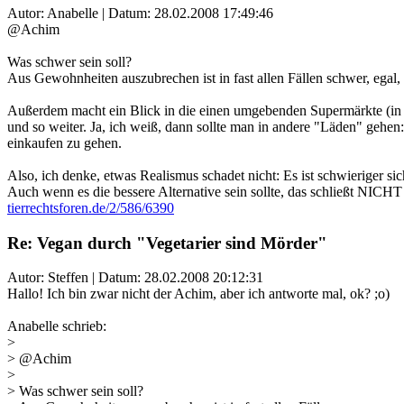
Autor: Anabelle | Datum:
28.02.2008 17:49:46
@Achim
Was schwer sein soll?
Aus Gewohnheiten auszubrechen ist in fast allen Fällen schwer, ega
Außerdem macht ein Blick in die einen umgebenden Supermärkte (in vi
und so weiter. Ja, ich weiß, dann sollte man in andere "Läden" gehen
einkaufen zu gehen.
Also, ich denke, etwas Realismus schadet nicht: Es ist schwieriger s
Auch wenn es die bessere Alternative sein sollte, das schließt NICHT ei
tierrechtsforen.de/2/586/6390
Re: Vegan durch "Vegetarier sind Mörder"
Autor: Steffen | Datum:
28.02.2008 20:12:31
Hallo! Ich bin zwar nicht der Achim, aber ich antworte mal, ok? ;o)
Anabelle schrieb:
>
> @Achim
>
> Was schwer sein soll?