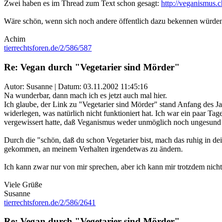
Zwei haben es im Thread zum Text schon gesagt:
http://veganismus
Wäre schön, wenn sich noch andere öffentlich dazu bekennen würden 
Achim
tierrechtsforen.de/2/586/587
Re: Vegan durch "Vegetarier sind Mörder"
Autor: Susanne | Datum:
03.11.2002 11:45:16
Na wunderbar, dann mach ich es jetzt auch mal hier.
Ich glaube, der Link zu "Vegetarier sind Mörder" stand Anfang des Jah
widerlegen, was natürlich nicht funktioniert hat. Ich war ein paar Ta
vergewissert hatte, daß Veganismus weder unmöglich noch ungesund o
Durch die "schön, daß du schon Vegetarier bist, mach das ruhig in d
gekommen, an meinem Verhalten irgendetwas zu ändern.
Ich kann zwar nur von mir sprechen, aber ich kann mir trotzdem nicht
Viele Grüße
Susanne
tierrechtsforen.de/2/586/2641
Re: Vegan durch "Vegetarier sind Mörder"