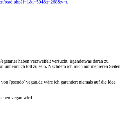
oren/read.php?f=1&i=504&t=268&v=t
.
Vegetarier haben verzweifelt versucht, irgendetwas daran zu
chon unheimlich toll zu sein. Nachdem ich mich auf mehreren Seiten
 von [pseudo}vegan.de wäre ich garantiert niemals auf die Idee
sachen vegan wird.