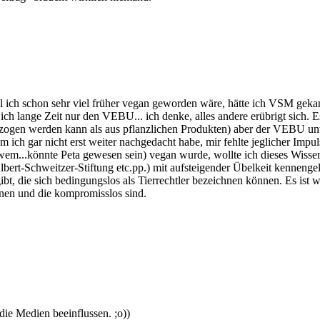
 ich schon sehr viel früher vegan geworden wäre, hätte ich VSM geka
ich lange Zeit nur den VEBU... ich denke, alles andere erübrigt sich. E
zogen werden kann als aus pflanzlichen Produkten) aber der VEBU unterst
ich gar nicht erst weiter nachgedacht habe, mir fehlte jeglicher Impul
wem...könnte Peta gewesen sein) vegan wurde, wollte ich dieses Wissen
ert-Schweitzer-Stiftung etc.pp.) mit aufsteigender Übelkeit kennengel
gibt, die sich bedingungslos als Tierrechtler bezeichnen können. Es i
meinen und die kompromisslos sind.
die Medien beeinflussen. ;o))