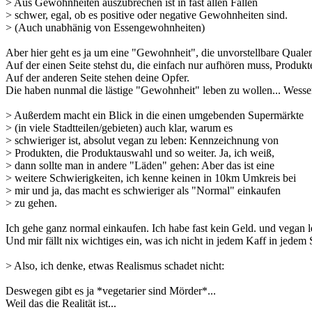
> Aus Gewohnheiten auszubrechen ist in fast allen Fällen
> schwer, egal, ob es positive oder negative Gewohnheiten sind.
> (Auch unabhänig von Essengewohnheiten)
Aber hier geht es ja um eine "Gewohnheit", die unvorstellbare Qualen 
Auf der einen Seite stehst du, die einfach nur aufhören muss, Produkt
Auf der anderen Seite stehen deine Opfer.
Die haben nunmal die lästige "Gewohnheit" leben zu wollen... Wessen
> Außerdem macht ein Blick in die einen umgebenden Supermärkte
> (in viele Stadtteilen/gebieten) auch klar, warum es
> schwieriger ist, absolut vegan zu leben: Kennzeichnung von
> Produkten, die Produktauswahl und so weiter. Ja, ich weiß,
> dann sollte man in andere "Läden" gehen: Aber das ist eine
> weitere Schwierigkeiten, ich kenne keinen in 10km Umkreis bei
> mir und ja, das macht es schwieriger als "Normal" einkaufen
> zu gehen.
Ich gehe ganz normal einkaufen. Ich habe fast kein Geld. und vegan le
Und mir fällt nix wichtiges ein, was ich nicht in jedem Kaff in je
> Also, ich denke, etwas Realismus schadet nicht:
Deswegen gibt es ja *vegetarier sind Mörder*...
Weil das die Realität ist...