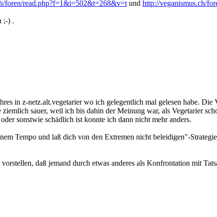
.ch/foren/read.php?f=1&i=502&t=268&v=t
und
http://veganismus.ch/f
;-) .
res in z-netz.alt.vegetarier wo ich gelegentlich mal gelesen habe. Die 
ge ziemlich sauer, weil ich bis dahin der Meinung war, als Vegetarier s
der sonstwie schädlich ist konnte ich dann nicht mehr anders.
einem Tempo und laß dich von den Extremen nicht beleidigen"-Strategie
 vorstellen, daß jemand durch etwas anderes als Konfrontation mit Tat