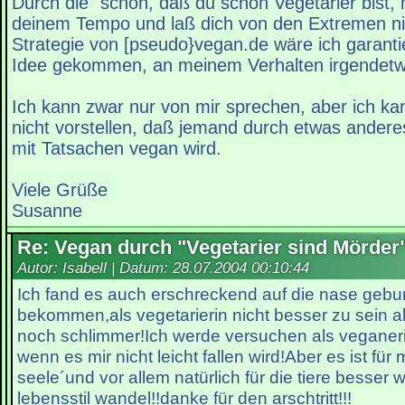
Durch die "schön, daß du schon Vegetarier bist, 
deinem Tempo und laß dich von den Extremen nic
Strategie von [pseudo}vegan.de wäre ich garantie
Idee gekommen, an meinem Verhalten irgendetw
Ich kann zwar nur von mir sprechen, aber ich ka
nicht vorstellen, daß jemand durch etwas anderes
mit Tatsachen vegan wird.
Viele Grüße
Susanne
Re: Vegan durch "Vegetarier sind Mörder
Autor: Isabell | Datum:
28.07.2004 00:10:44
Ich fand es auch erschreckend auf die nase geb
bekommen,als vegetarierin nicht besser zu sein al
noch schlimmer!Ich werde versuchen als veganer
wenn es mir nicht leicht fallen wird!Aber es ist fü
seele´und vor allem natürlich für die tiere besser
lebensstil wandel!!danke für den arschtritt!!!