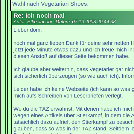
Wahl nach Vegetarian Shoes.
Re: Ich noch mal
Autor: Elke Jacobi | Datum:
07.10.2008 20:44:38
Lieber dom,
noch mal ganz lieben Dank für deine sehr netten H
jetzt jede Minute etwas dazu und ich freue mich inn
diesen Anstoß auf dieser Seite bekommen habe.
Ich glaube aber weiterhin, dass Vegetarier gar nich
sich sicherlich überzeugen (so wie auch ich). Infor
Leider habe ich keine Webseite (ich kann so was g
mich aufs Schreiben von Leserbriefen verlegt.
Wo du die TAZ erwähnst: Mit denen habe ich mich z
wegen eines Artikels über Stierkampf, in dem die 
tatsächlich dazu aufrief, den Stierkampf zu besuc
glauben, dass so was in der TAZ stand. Seitdem le