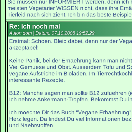
Sie müssen nur INFORMIERT werden, denn ich bi
meisten Vegetarier WISSEN nicht, dass ihre Ernä
Tierleid nach sich zieht. Ich bin das beste Beispiel
Re: Ich noch mal
Autor: dom | Datum:
07.10.2008 19:52:29
Erstmal: Schoen. Bleib dabei, denn nur der Vega
akzeptabel!
Keine Panik, bei der Ernaehrung kann man nicht
Viel Gemuese und Obst. Ausserdem Tofu und Soja
vegane Aufstriche im Bioladen. Im Tierrechtkoch
interessante Rezepte.
B12: Manche sagen man sollte B12 zufuehren (i
Ich nehme Ankermann-Tropfen. Bekommst Du in
Ich moechte Dir das Buch "Vegane Erhaehrung" 
Herz legen. Da findest Du viel Informationen b
und Naehrstoffen.