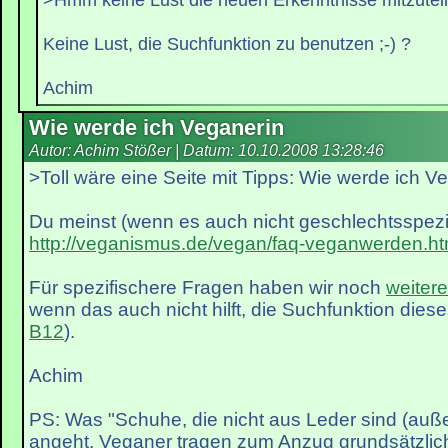
Keine Lust, die Suchfunktion zu benutzen ;-) ?
Achim
Wie werde ich Veganerin
Autor: Achim Stößer | Datum:
10.10.2008 13:28:46
>Toll wäre eine Seite mit Tipps: Wie werde ich V
Du meinst (wenn es auch nicht geschlechtsspezif
http://veganismus.de/vegan/faq-veganwerden.ht
Für spezifischere Fragen haben wir noch
weiter
wenn das auch nicht hilft, die Suchfunktion dies
B12
).
Achim
PS: Was "Schuhe, die nicht aus Leder sind (auß
angeht, Veganer tragen zum Anzug grundsätzlic