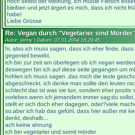
noch selbst der Meinung, ich müßte Fleisch ess
bleiben und jetzt ärgert es mich, dass ich nicht fr
habe!
Liebe Grüsse
Re: Vegan durch "Vegetarier sind Mörder
Autor: jenny | Datum:
07.01.2004 18:29:45
hi, also ich muss sagen, dass ich eher finde, dass
gegenteil bewirkt.
ich bin zur zeit am überlegen ob ich vegan werden 
deswegen bin ich auf diese seite gegangen um mi
hohlen.ich muss sagen ,das mich die texte gesch
abgeschreckt. ich denke man sollte den leuten nic
schlecht das ist was sie tun, sondern eher positiv 
vorleben.wenn ich jemandem immer sag:du sollst, d
stellt er sich doch eher dagegen, oder?viele mach
so.aber ich hab das gefühl, dass hier außer mir kei
denkt, deshalb...
ach keine ahnung
ich bin vegetarier und somit mörder