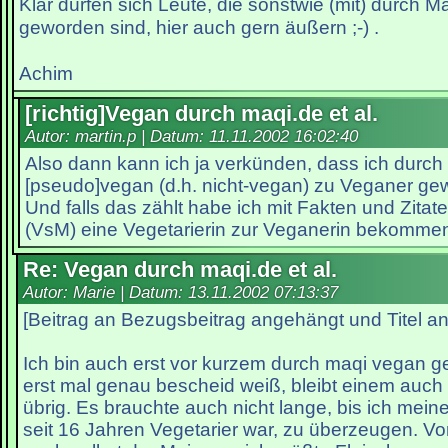
Klar dürfen sich Leute, die sonstwie (mit) durch 
geworden sind, hier auch gern äußern ;-) .
Achim
[richtig]Vegan durch maqi.de et al.
Autor: martin.p | Datum:
11.11.2002 16:02:40
Also dann kann ich ja verkünden, dass ich durch
[pseudo]vegan (d.h. nicht-vegan) zu Veganer ge
Und falls das zählt habe ich mit Fakten und Zitat
(VsM) eine Vegetarierin zur Veganerin bekomme
Re: Vegan durch maqi.de et al.
Autor: Marie | Datum:
13.11.2002 07:13:37
[Beitrag an Bezugsbeitrag angehängt und Titel a
Ich bin auch erst vor kurzem durch maqi vegan
erst mal genau bescheid weiß, bleibt einem auch
übrig. Es brauchte auch nicht lange, bis ich mein
seit 16 Jahren Vegetarier war, zu überzeugen. Vo