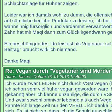
Schlachtanlage für Hühner zeigen.
Leider war ich damals wohl zu dumm, die offensic
auf sämtliche tierliche Produkte zu leisten, ich hie
wahnsinnig fürsorglich und verdammt verwantwo
Zahn hat mir Maqi dann zum Glück irgendwann g
Ein beschönigendes "du leistest als Vegetarier s
Beitrag" braucht wirklich niemand.
Danke Maqi.
Re: Vegan durch "Vegetarier sind Mörder
Autor: Janine | Datum:
01.01.2013 15:46:03
Ich wurde zwar LEIDER nicht durch VSM vegan (le
ich schon sehr viel früher vegan geworden wäre, 
gekannt) aber ich kenne unzählige, die durch V
Und zwar sowohl omnivor lebende als auch Vegeta
kannte ich lange Zeit nur den VEBU... ich denke, 
sich. Es ist nicht so, dass ich die Schuld aussch