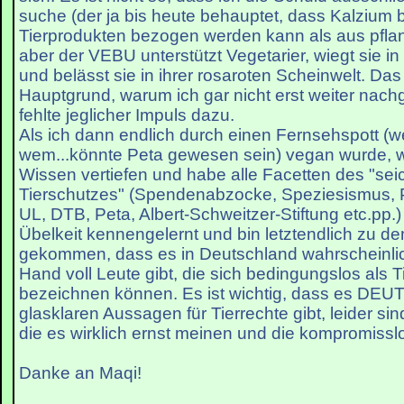
suche (der ja bis heute behauptet, dass Kalzium 
Tierprodukten bezogen werden kann als aus pfla
aber der VEBU unterstützt Vegetarier, wiegt sie in 
und belässt sie in ihrer rosaroten Scheinwelt. Da
Hauptgrund, warum ich gar nicht erst weiter nach
fehlte jeglicher Impuls dazu.
Als ich dann endlich durch einen Fernsehspott (w
wem...könnte Peta gewesen sein) vegan wurde, wo
Wissen vertiefen und habe alle Facetten des "se
Tierschutzes" (Spendenabzocke, Speziesismus, P
UL, DTB, Peta, Albert-Schweitzer-Stiftung etc.pp.)
Übelkeit kennengelernt und bin letztendlich zu d
gekommen, dass es in Deutschland wahrscheinlic
Hand voll Leute gibt, die sich bedingungslos als Ti
bezeichnen können. Es ist wichtig, dass es DE
glasklaren Aussagen für Tierrechte gibt, leider sin
die es wirklich ernst meinen und die kompromisslo
Danke an Maqi!