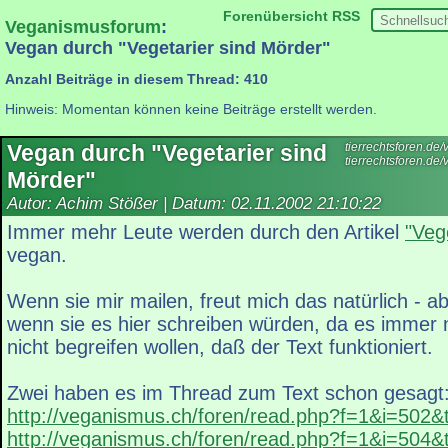
Forenübersicht
RSS
Veganismusforum
:
Vegan durch "Vegetarier sind Mörder"
Anzahl Beiträge in diesem Thread: 410
Hinweis: Momentan können keine Beiträge erstellt werden.
Vegan durch "Vegetarier sind
tierrechtsforen.d
tierrechtsforen.de
Mörder"
Autor: Achim Stößer | Datum:
02.11.2002 21:10:22
Immer mehr Leute werden durch den Artikel
"Veg
vegan.
Wenn sie mir mailen, freut mich das natürlich - a
wenn sie es hier schreiben würden, da es immer n
nicht begreifen wollen, daß der Text funktioniert.
Zwei haben es im Thread zum Text schon gesagt
http://veganismus.ch/foren/read.php?f=1&i=502
http://veganismus.ch/foren/read.php?f=1&i=504