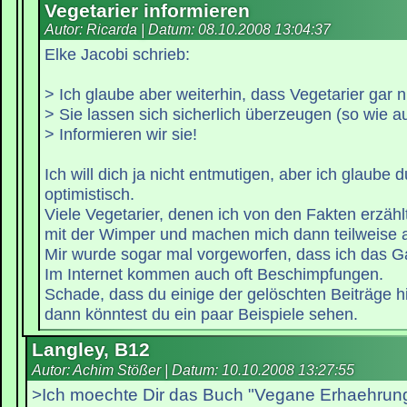
Vegetarier informieren
Autor: Ricarda | Datum:
08.10.2008 13:04:37
Elke Jacobi schrieb:
> Ich glaube aber weiterhin, dass Vegetarier gar n
> Sie lassen sich sicherlich überzeugen (so wie au
> Informieren wir sie!
Ich will dich ja nicht entmutigen, aber ich glaube 
optimistisch.
Viele Vegetarier, denen ich von den Fakten erzähl
mit der Wimper und machen mich dann teilweise a
Mir wurde sogar mal vorgeworfen, dass ich das G
Im Internet kommen auch oft Beschimpfungen.
Schade, dass du einige der gelöschten Beiträge hi
dann könntest du ein paar Beispiele sehen.
Langley, B12
Autor: Achim Stößer | Datum:
10.10.2008 13:27:55
>Ich moechte Dir das Buch "Vegane Erhaehrung"