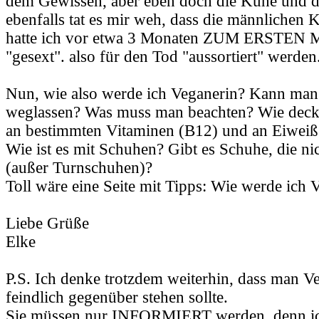
dem Gewissen, aber eben doch die Kühe und 
ebenfalls tat es mir weh, dass die männlichen 
hatte ich vor etwa 3 Monaten ZUM ERSTEN M
"gesext". also für den Tod "aussortiert" werden
Nun, wie also werde ich Veganerin? Kann man 
weglassen? Was muss man beachten? Wie deck
an bestimmten Vitaminen (B12) und an Eiweiß
Wie ist es mit Schuhen? Gibt es Schuhe, die ni
(außer Turnschuhen)?
Toll wäre eine Seite mit Tipps: Wie werde ich 
Liebe Grüße
Elke
P.S. Ich denke trotzdem weiterhin, dass man Ve
feindlich gegenüber stehen sollte.
Sie müssen nur INFORMIERT werden, denn ich 