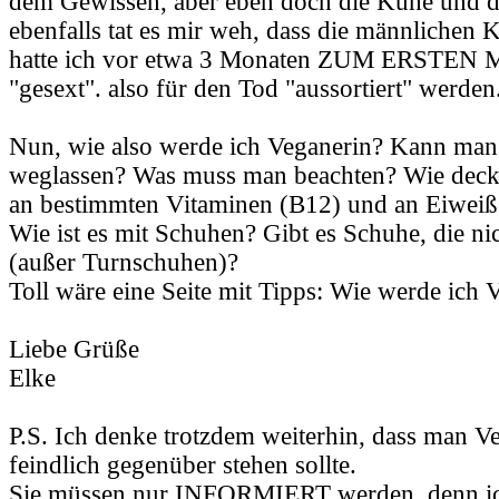
dem Gewissen, aber eben doch die Kühe und 
ebenfalls tat es mir weh, dass die männlichen 
hatte ich vor etwa 3 Monaten ZUM ERSTEN M
"gesext". also für den Tod "aussortiert" werden
Nun, wie also werde ich Veganerin? Kann man 
weglassen? Was muss man beachten? Wie deck
an bestimmten Vitaminen (B12) und an Eiweiß
Wie ist es mit Schuhen? Gibt es Schuhe, die ni
(außer Turnschuhen)?
Toll wäre eine Seite mit Tipps: Wie werde ich 
Liebe Grüße
Elke
P.S. Ich denke trotzdem weiterhin, dass man Ve
feindlich gegenüber stehen sollte.
Sie müssen nur INFORMIERT werden, denn ich 