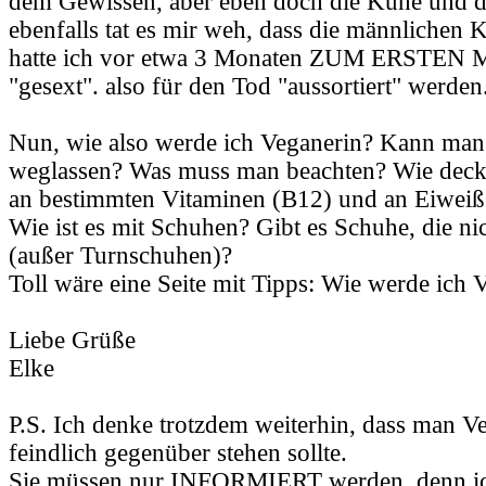
dem Gewissen, aber eben doch die Kühe und 
ebenfalls tat es mir weh, dass die männlichen 
hatte ich vor etwa 3 Monaten ZUM ERSTEN M
"gesext". also für den Tod "aussortiert" werden
Nun, wie also werde ich Veganerin? Kann man 
weglassen? Was muss man beachten? Wie deck
an bestimmten Vitaminen (B12) und an Eiweiß
Wie ist es mit Schuhen? Gibt es Schuhe, die ni
(außer Turnschuhen)?
Toll wäre eine Seite mit Tipps: Wie werde ich 
Liebe Grüße
Elke
P.S. Ich denke trotzdem weiterhin, dass man Ve
feindlich gegenüber stehen sollte.
Sie müssen nur INFORMIERT werden, denn ich 