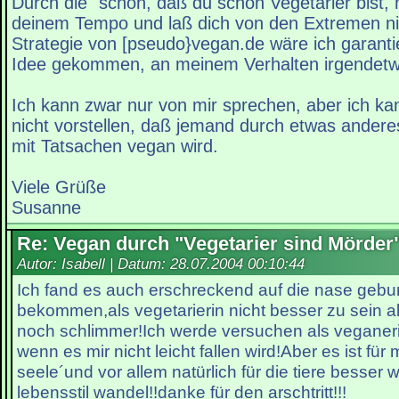
Durch die "schön, daß du schon Vegetarier bist, 
deinem Tempo und laß dich von den Extremen nic
Strategie von [pseudo}vegan.de wäre ich garantie
Idee gekommen, an meinem Verhalten irgendetw
Ich kann zwar nur von mir sprechen, aber ich ka
nicht vorstellen, daß jemand durch etwas anderes
mit Tatsachen vegan wird.
Viele Grüße
Susanne
Re: Vegan durch "Vegetarier sind Mörder
Autor: Isabell | Datum:
28.07.2004 00:10:44
Ich fand es auch erschreckend auf die nase geb
bekommen,als vegetarierin nicht besser zu sein al
noch schlimmer!Ich werde versuchen als veganer
wenn es mir nicht leicht fallen wird!Aber es ist fü
seele´und vor allem natürlich für die tiere besser
lebensstil wandel!!danke für den arschtritt!!!