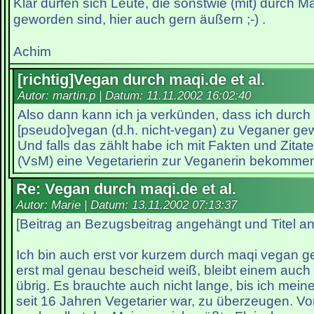
Klar dürfen sich Leute, die sonstwie (mit) durch 
geworden sind, hier auch gern äußern ;-) .
Achim
[richtig]Vegan durch maqi.de et al.
Autor: martin.p | Datum:
11.11.2002 16:02:40
Also dann kann ich ja verkünden, dass ich durch
[pseudo]vegan (d.h. nicht-vegan) zu Veganer ge
Und falls das zählt habe ich mit Fakten und Zitat
(VsM) eine Vegetarierin zur Veganerin bekomme
Re: Vegan durch maqi.de et al.
Autor: Marie | Datum:
13.11.2002 07:13:37
[Beitrag an Bezugsbeitrag angehängt und Titel a
Ich bin auch erst vor kurzem durch maqi vegan
erst mal genau bescheid weiß, bleibt einem auch
übrig. Es brauchte auch nicht lange, bis ich mein
seit 16 Jahren Vegetarier war, zu überzeugen. Vo