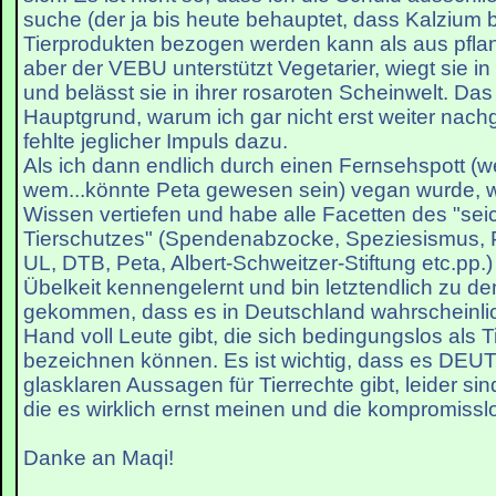
suche (der ja bis heute behauptet, dass Kalzium 
Tierprodukten bezogen werden kann als aus pfla
aber der VEBU unterstützt Vegetarier, wiegt sie in 
und belässt sie in ihrer rosaroten Scheinwelt. Da
Hauptgrund, warum ich gar nicht erst weiter nach
fehlte jeglicher Impuls dazu.
Als ich dann endlich durch einen Fernsehspott (w
wem...könnte Peta gewesen sein) vegan wurde, wo
Wissen vertiefen und habe alle Facetten des "se
Tierschutzes" (Spendenabzocke, Speziesismus, P
UL, DTB, Peta, Albert-Schweitzer-Stiftung etc.pp.)
Übelkeit kennengelernt und bin letztendlich zu d
gekommen, dass es in Deutschland wahrscheinlic
Hand voll Leute gibt, die sich bedingungslos als Ti
bezeichnen können. Es ist wichtig, dass es DE
glasklaren Aussagen für Tierrechte gibt, leider sin
die es wirklich ernst meinen und die kompromisslo
Danke an Maqi!