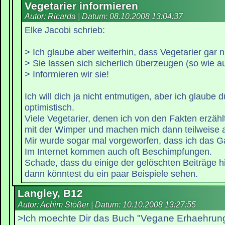
Vegetarier informieren
Autor: Ricarda | Datum:
08.10.2008 13:04:37
Elke Jacobi schrieb:
> Ich glaube aber weiterhin, dass Vegetarier gar n
> Sie lassen sich sicherlich überzeugen (so wie au
> Informieren wir sie!
Ich will dich ja nicht entmutigen, aber ich glaube 
optimistisch.
Viele Vegetarier, denen ich von den Fakten erzähl
mit der Wimper und machen mich dann teilweise a
Mir wurde sogar mal vorgeworfen, dass ich das G
Im Internet kommen auch oft Beschimpfungen.
Schade, dass du einige der gelöschten Beiträge hi
dann könntest du ein paar Beispiele sehen.
Langley, B12
Autor: Achim Stößer | Datum:
10.10.2008 13:27:55
>Ich moechte Dir das Buch "Vegane Erhaehrung"