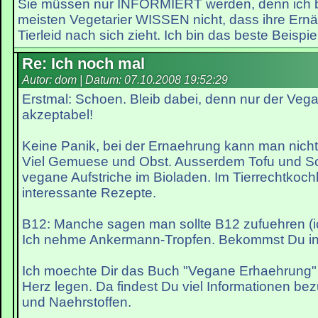
Sie müssen nur INFORMIERT werden, denn ich bi
meisten Vegetarier WISSEN nicht, dass ihre Ernä
Tierleid nach sich zieht. Ich bin das beste Beispiel
Re: Ich noch mal
Autor: dom | Datum:
07.10.2008 19:52:29
Erstmal: Schoen. Bleib dabei, denn nur der Vega
akzeptabel!
Keine Panik, bei der Ernaehrung kann man nicht
Viel Gemuese und Obst. Ausserdem Tofu und Soja
vegane Aufstriche im Bioladen. Im Tierrechtkoch
interessante Rezepte.
B12: Manche sagen man sollte B12 zufuehren (i
Ich nehme Ankermann-Tropfen. Bekommst Du in
Ich moechte Dir das Buch "Vegane Erhaehrung" 
Herz legen. Da findest Du viel Informationen b
und Naehrstoffen.