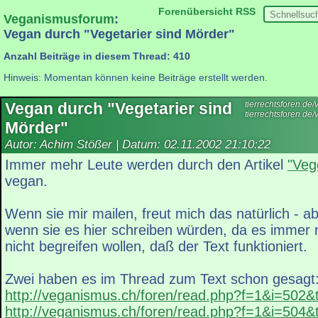
Forenübersicht
RSS
Veganismusforum
:
Vegan durch "Vegetarier sind Mörder"
Anzahl Beiträge in diesem Thread: 410
Hinweis: Momentan können keine Beiträge erstellt werden.
Vegan durch "Vegetarier sind
tierrechtsforen.d
tierrechtsforen.de
Mörder"
Autor: Achim Stößer | Datum:
02.11.2002 21:10:22
Immer mehr Leute werden durch den Artikel
"Veg
vegan.
Wenn sie mir mailen, freut mich das natürlich - a
wenn sie es hier schreiben würden, da es immer n
nicht begreifen wollen, daß der Text funktioniert.
Zwei haben es im Thread zum Text schon gesagt
http://veganismus.ch/foren/read.php?f=1&i=502
http://veganismus.ch/foren/read.php?f=1&i=504