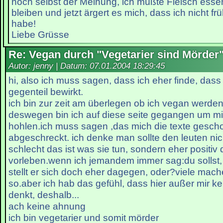
noch selbst der Meinung, ich müßte Fleisch ess
bleiben und jetzt ärgert es mich, dass ich nicht fr
habe!
Liebe Grüsse
Re: Vegan durch "Vegetarier sind Mörder
Autor: jenny | Datum:
07.01.2004 18:29:45
hi, also ich muss sagen, dass ich eher finde, dass
gegenteil bewirkt.
ich bin zur zeit am überlegen ob ich vegan werden 
deswegen bin ich auf diese seite gegangen um mi
hohlen.ich muss sagen ,das mich die texte gesch
abgeschreckt. ich denke man sollte den leuten nic
schlecht das ist was sie tun, sondern eher positiv 
vorleben.wenn ich jemandem immer sag:du sollst, d
stellt er sich doch eher dagegen, oder?viele mach
so.aber ich hab das gefühl, dass hier außer mir kei
denkt, deshalb...
ach keine ahnung
ich bin vegetarier und somit mörder