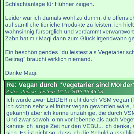
Schlachtanlage für Hühner zeigen.
Leider war ich damals wohl zu dumm, die offensic
auf sämtliche tierliche Produkte zu leisten, ich hie
wahnsinnig fürsorglich und verdammt verwantwo
Zahn hat mir Maqi dann zum Glück irgendwann g
Ein beschönigendes "du leistest als Vegetarier s
Beitrag" braucht wirklich niemand.
Danke Maqi.
Re: Vegan durch "Vegetarier sind Mörder
Autor: Janine | Datum:
01.01.2013 15:46:03
Ich wurde zwar LEIDER nicht durch VSM vegan (le
ich schon sehr viel früher vegan geworden wäre, 
gekannt) aber ich kenne unzählige, die durch V
Und zwar sowohl omnivor lebende als auch Vegeta
kannte ich lange Zeit nur den VEBU... ich denke, 
sich. Es ist nicht so, dass ich die Schuld aussch