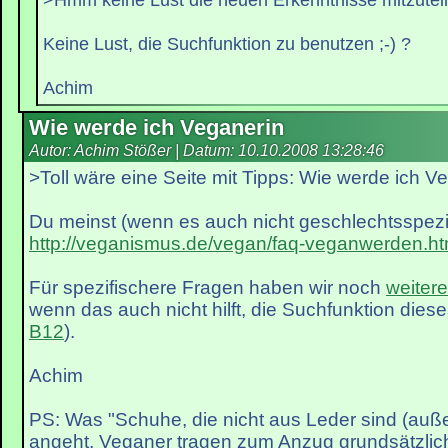
Keine Lust, die Suchfunktion zu benutzen ;-) ?
Achim
Wie werde ich Veganerin
Autor: Achim Stößer | Datum:
10.10.2008 13:28:46
>Toll wäre eine Seite mit Tipps: Wie werde ich V
Du meinst (wenn es auch nicht geschlechtsspezif
http://veganismus.de/vegan/faq-veganwerden.ht
Für spezifischere Fragen haben wir noch
weiter
wenn das auch nicht hilft, die Suchfunktion dies
B12
).
Achim
PS: Was "Schuhe, die nicht aus Leder sind (auß
angeht, Veganer tragen zum Anzug grundsätzlic