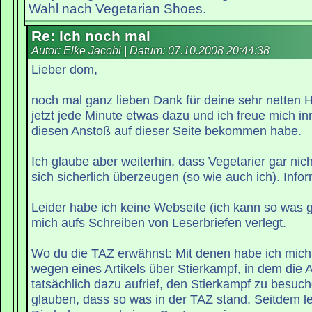
Wahl nach Vegetarian Shoes.
Re: Ich noch mal
Autor: Elke Jacobi | Datum:
07.10.2008 20:44:38
Lieber dom,
noch mal ganz lieben Dank für deine sehr netten H
jetzt jede Minute etwas dazu und ich freue mich inn
diesen Anstoß auf dieser Seite bekommen habe.
Ich glaube aber weiterhin, dass Vegetarier gar nich
sich sicherlich überzeugen (so wie auch ich). Infor
Leider habe ich keine Webseite (ich kann so was g
mich aufs Schreiben von Leserbriefen verlegt.
Wo du die TAZ erwähnst: Mit denen habe ich mich z
wegen eines Artikels über Stierkampf, in dem die 
tatsächlich dazu aufrief, den Stierkampf zu besuc
glauben, dass so was in der TAZ stand. Seitdem le