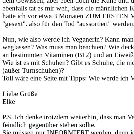
dem Gewissen, aber eben doch die Kühe und 
ebenfalls tat es mir weh, dass die männlichen 
hatte ich vor etwa 3 Monaten ZUM ERSTEN M
"gesext". also für den Tod "aussortiert" werden
Nun, wie also werde ich Veganerin? Kann man 
weglassen? Was muss man beachten? Wie deck
an bestimmten Vitaminen (B12) und an Eiweiß
Wie ist es mit Schuhen? Gibt es Schuhe, die ni
(außer Turnschuhen)?
Toll wäre eine Seite mit Tipps: Wie werde ich 
Liebe Grüße
Elke
P.S. Ich denke trotzdem weiterhin, dass man Ve
feindlich gegenüber stehen sollte.
Sie müssen nur INFORMIERT werden, denn ich 