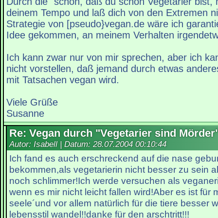
Durch die "schön, daß du schon Vegetarier bist, 
deinem Tempo und laß dich von den Extremen nic
Strategie von [pseudo}vegan.de wäre ich garantie
Idee gekommen, an meinem Verhalten irgendetw
Ich kann zwar nur von mir sprechen, aber ich ka
nicht vorstellen, daß jemand durch etwas anderes
mit Tatsachen vegan wird.
Viele Grüße
Susanne
Re: Vegan durch "Vegetarier sind Mörder
Autor: Isabell | Datum:
28.07.2004 00:10:44
Ich fand es auch erschreckend auf die nase geb
bekommen,als vegetarierin nicht besser zu sein al
noch schlimmer!Ich werde versuchen als veganer
wenn es mir nicht leicht fallen wird!Aber es ist fü
seele´und vor allem natürlich für die tiere besser
lebensstil wandel!!danke für den arschtritt!!!