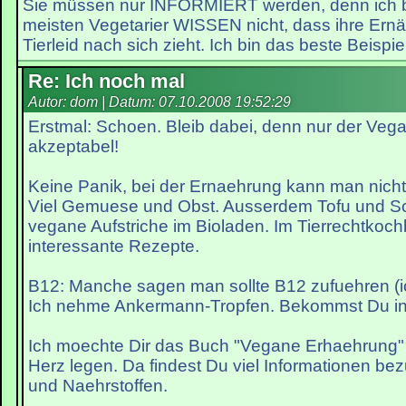
Sie müssen nur INFORMIERT werden, denn ich bi
meisten Vegetarier WISSEN nicht, dass ihre Ernä
Tierleid nach sich zieht. Ich bin das beste Beispiel
Re: Ich noch mal
Autor: dom | Datum:
07.10.2008 19:52:29
Erstmal: Schoen. Bleib dabei, denn nur der Vega
akzeptabel!
Keine Panik, bei der Ernaehrung kann man nicht
Viel Gemuese und Obst. Ausserdem Tofu und Soja
vegane Aufstriche im Bioladen. Im Tierrechtkoch
interessante Rezepte.
B12: Manche sagen man sollte B12 zufuehren (i
Ich nehme Ankermann-Tropfen. Bekommst Du in
Ich moechte Dir das Buch "Vegane Erhaehrung" 
Herz legen. Da findest Du viel Informationen b
und Naehrstoffen.