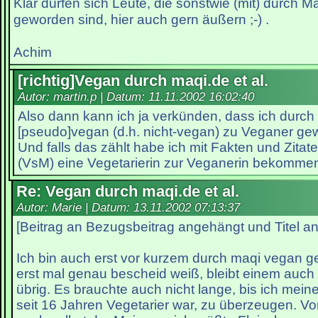
Klar dürfen sich Leute, die sonstwie (mit) durch 
geworden sind, hier auch gern äußern ;-) .
Achim
[richtig]Vegan durch maqi.de et al.
Autor: martin.p | Datum:
11.11.2002 16:02:40
Also dann kann ich ja verkünden, dass ich durch
[pseudo]vegan (d.h. nicht-vegan) zu Veganer ge
Und falls das zählt habe ich mit Fakten und Zitat
(VsM) eine Vegetarierin zur Veganerin bekomme
Re: Vegan durch maqi.de et al.
Autor: Marie | Datum:
13.11.2002 07:13:37
[Beitrag an Bezugsbeitrag angehängt und Titel a
Ich bin auch erst vor kurzem durch maqi vegan
erst mal genau bescheid weiß, bleibt einem auch
übrig. Es brauchte auch nicht lange, bis ich mein
seit 16 Jahren Vegetarier war, zu überzeugen. Vo