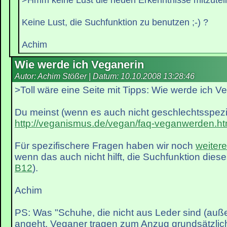
Keine Lust, die Suchfunktion zu benutzen ;-) ?
Achim
Wie werde ich Veganerin
Autor: Achim Stößer | Datum:
10.10.2008 13:28:46
>Toll wäre eine Seite mit Tipps: Wie werde ich V
Du meinst (wenn es auch nicht geschlechtsspezif
http://veganismus.de/vegan/faq-veganwerden.ht
Für spezifischere Fragen haben wir noch
weiter
wenn das auch nicht hilft, die Suchfunktion dies
B12
).
Achim
PS: Was "Schuhe, die nicht aus Leder sind (auß
angeht, Veganer tragen zum Anzug grundsätzlic