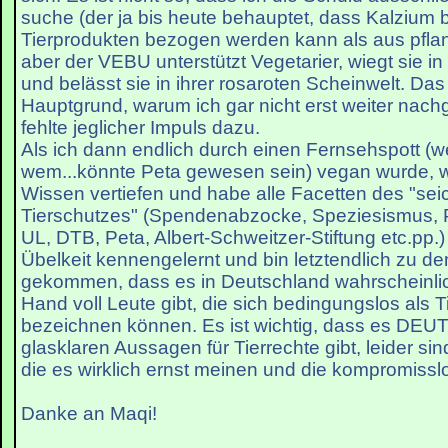
suche (der ja bis heute behauptet, dass Kalzium 
Tierprodukten bezogen werden kann als aus pfla
aber der VEBU unterstützt Vegetarier, wiegt sie in 
und belässt sie in ihrer rosaroten Scheinwelt. Da
Hauptgrund, warum ich gar nicht erst weiter nach
fehlte jeglicher Impuls dazu.
Als ich dann endlich durch einen Fernsehspott (w
wem...könnte Peta gewesen sein) vegan wurde, wo
Wissen vertiefen und habe alle Facetten des "se
Tierschutzes" (Spendenabzocke, Speziesismus, P
UL, DTB, Peta, Albert-Schweitzer-Stiftung etc.pp.)
Übelkeit kennengelernt und bin letztendlich zu d
gekommen, dass es in Deutschland wahrscheinlic
Hand voll Leute gibt, die sich bedingungslos als Ti
bezeichnen können. Es ist wichtig, dass es DE
glasklaren Aussagen für Tierrechte gibt, leider sin
die es wirklich ernst meinen und die kompromisslo
Danke an Maqi!