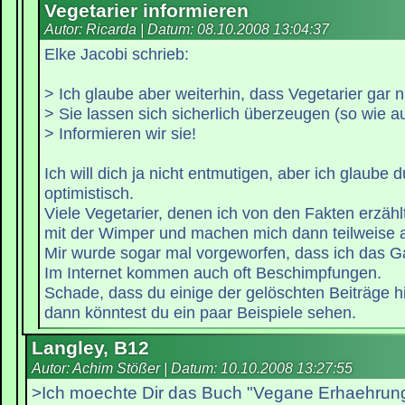
Vegetarier informieren
Autor: Ricarda | Datum:
08.10.2008 13:04:37
Elke Jacobi schrieb:
> Ich glaube aber weiterhin, dass Vegetarier gar n
> Sie lassen sich sicherlich überzeugen (so wie au
> Informieren wir sie!
Ich will dich ja nicht entmutigen, aber ich glaube 
optimistisch.
Viele Vegetarier, denen ich von den Fakten erzähl
mit der Wimper und machen mich dann teilweise a
Mir wurde sogar mal vorgeworfen, dass ich das G
Im Internet kommen auch oft Beschimpfungen.
Schade, dass du einige der gelöschten Beiträge hi
dann könntest du ein paar Beispiele sehen.
Langley, B12
Autor: Achim Stößer | Datum:
10.10.2008 13:27:55
>Ich moechte Dir das Buch "Vegane Erhaehrung"