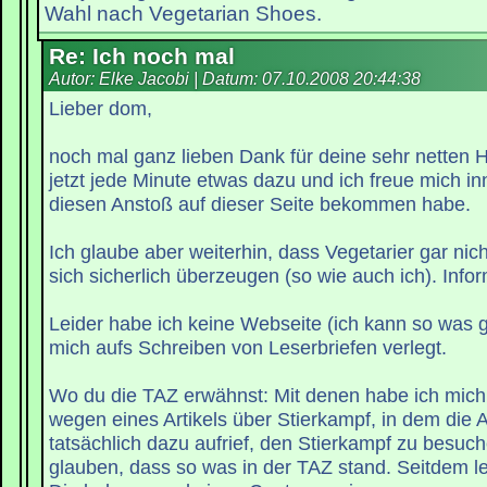
Wahl nach Vegetarian Shoes.
Re: Ich noch mal
Autor: Elke Jacobi | Datum:
07.10.2008 20:44:38
Lieber dom,
noch mal ganz lieben Dank für deine sehr netten H
jetzt jede Minute etwas dazu und ich freue mich inn
diesen Anstoß auf dieser Seite bekommen habe.
Ich glaube aber weiterhin, dass Vegetarier gar nich
sich sicherlich überzeugen (so wie auch ich). Infor
Leider habe ich keine Webseite (ich kann so was g
mich aufs Schreiben von Leserbriefen verlegt.
Wo du die TAZ erwähnst: Mit denen habe ich mich z
wegen eines Artikels über Stierkampf, in dem die 
tatsächlich dazu aufrief, den Stierkampf zu besuc
glauben, dass so was in der TAZ stand. Seitdem le