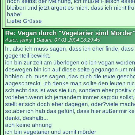
noch selbst der Meinung, ich müßte Fleisch ess
bleiben und jetzt ärgert es mich, dass ich nicht fr
habe!
Liebe Grüsse
Re: Vegan durch "Vegetarier sind Mörder
Autor: jenny | Datum:
07.01.2004 18:29:45
hi, also ich muss sagen, dass ich eher finde, dass
gegenteil bewirkt.
ich bin zur zeit am überlegen ob ich vegan werden 
deswegen bin ich auf diese seite gegangen um mi
hohlen.ich muss sagen ,das mich die texte gesch
abgeschreckt. ich denke man sollte den leuten nic
schlecht das ist was sie tun, sondern eher positiv 
vorleben.wenn ich jemandem immer sag:du sollst, d
stellt er sich doch eher dagegen, oder?viele mach
so.aber ich hab das gefühl, dass hier außer mir kei
denkt, deshalb...
ach keine ahnung
ich bin vegetarier und somit mörder