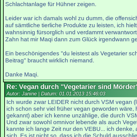
Schlachtanlage für Hühner zeigen.
Leider war ich damals wohl zu dumm, die offensic
auf sämtliche tierliche Produkte zu leisten, ich hie
wahnsinnig fürsorglich und verdammt verwantwo
Zahn hat mir Maqi dann zum Glück irgendwann g
Ein beschönigendes "du leistest als Vegetarier s
Beitrag" braucht wirklich niemand.
Danke Maqi.
Re: Vegan durch "Vegetarier sind Mörder
Autor: Janine | Datum:
01.01.2013 15:46:03
Ich wurde zwar LEIDER nicht durch VSM vegan (le
ich schon sehr viel früher vegan geworden wäre, 
gekannt) aber ich kenne unzählige, die durch V
Und zwar sowohl omnivor lebende als auch Vegeta
kannte ich lange Zeit nur den VEBU... ich denke, 
sich. Es ist nicht so, dass ich die Schuld aussch