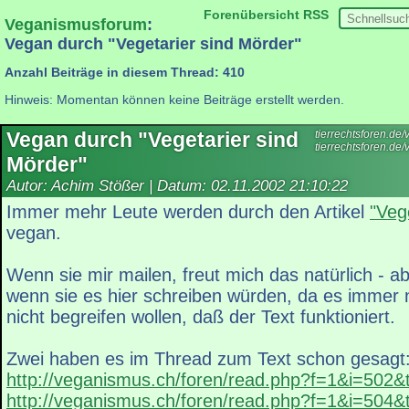
Forenübersicht
RSS
Veganismusforum
:
Vegan durch "Vegetarier sind Mörder"
Anzahl Beiträge in diesem Thread: 410
Hinweis: Momentan können keine Beiträge erstellt werden.
Vegan durch "Vegetarier sind
tierrechtsforen.d
tierrechtsforen.de
Mörder"
Autor: Achim Stößer | Datum:
02.11.2002 21:10:22
Immer mehr Leute werden durch den Artikel
"Veg
vegan.
Wenn sie mir mailen, freut mich das natürlich - a
wenn sie es hier schreiben würden, da es immer n
nicht begreifen wollen, daß der Text funktioniert.
Zwei haben es im Thread zum Text schon gesagt
http://veganismus.ch/foren/read.php?f=1&i=502
http://veganismus.ch/foren/read.php?f=1&i=504