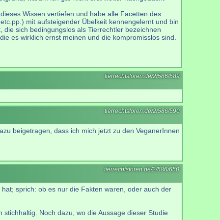
 dieses Wissen vertiefen und habe alle Facetten des
tc.pp.) mit aufsteigender Übelkeit kennengelernt und bin
, die sich bedingungslos als Tierrechtler bezeichnen
 die es wirklich ernst meinen und die kompromisslos sind.
tierrechtsforen.de/2/586/589
tierrechtsforen.de/2/586/590
t dazu beigetragen, dass ich mich jetzt zu den VeganerInnen
tierrechtsforen.de/2/586/650
hat; sprich: ob es nur die Fakten waren, oder auch der
 stichhaltig. Noch dazu, wo die Aussage dieser Studie