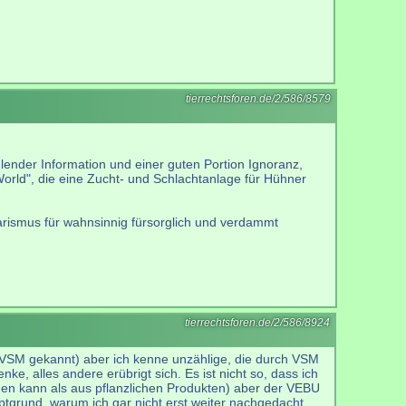
tierrechtsforen.de/2/586/8579
hlender Information und einer guten Portion Ignoranz,
World", die eine Zucht- und Schlachtanlage für Hühner
etarismus für wahnsinnig fürsorglich und verdammt
tierrechtsforen.de/2/586/8924
h VSM gekannt) aber ich kenne unzählige, die durch VSM
e, alles andere erübrigt sich. Es ist nicht so, dass ich
den kann als aus pflanzlichen Produkten) aber der VEBU
auptgrund, warum ich gar nicht erst weiter nachgedacht