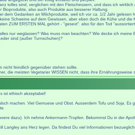
nz tolles sind, verglichen mit den Fleischessern, und dass ich wirklich
 Bioprodukte, also auch Produkte aus besserer Haltung.
 bei dem Gedanken an Milchprodukte, weil ich vor ca. 1/2 Jahr gelesen
eine Schweine auf dem Gewissen, aber eben doch die Kühe und die Kä
aten ZUM ERSTEN MAL gehört - "gesext". also für den Tod "aussortier
 alles nur weglassen? Was muss man beachten? Wie decke ich meine 
 Leder sind (außer Turnschuhen)?
.
 nicht feindlich gegenüber stehen sollte.
 die meisten Vegetarier WISSEN nicht, dass ihre Ernährungsweise so vi
 ist ethisch akzeptabel!
falsch machen. Viel Gemuese und Obst. Ausserdem Tofu und Soja. Es gib
te.
hoere dazu). Ich nehme Ankermann-Tropfen. Bekommst Du in der Apot
l Langley ans Herz legen. Da findest Du viel Informationen bezueglic