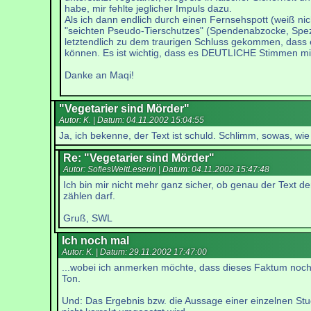
habe, mir fehlte jeglicher Impuls dazu.
Als ich dann endlich durch einen Fernsehspott (weiß ni
"seichten Pseudo-Tierschutzes" (Spendenabzocke, Spezie
letztendlich zu dem traurigen Schluss gekommen, dass es
können. Es ist wichtig, dass es DEUTLICHE Stimmen mit g
Danke an Maqi!
"Vegetarier sind Mörder"
Autor: K. | Datum:
04.11.2002 15:04:55
Ja, ich bekenne, der Text ist schuld. Schlimm, sowas, wie
Re: "Vegetarier sind Mörder"
Autor: SofiesWeltLeserin | Datum:
04.11.2002 15:47:48
Ich bin mir nicht mehr ganz sicher, ob genau der Text de
zählen darf.
Gruß, SWL
Ich noch mal
Autor: K. | Datum:
29.11.2002 17:47:00
...wobei ich anmerken möchte, dass dieses Faktum noch 
Ton.
Und: Das Ergebnis bzw. die Aussage einer einzelnen Stud