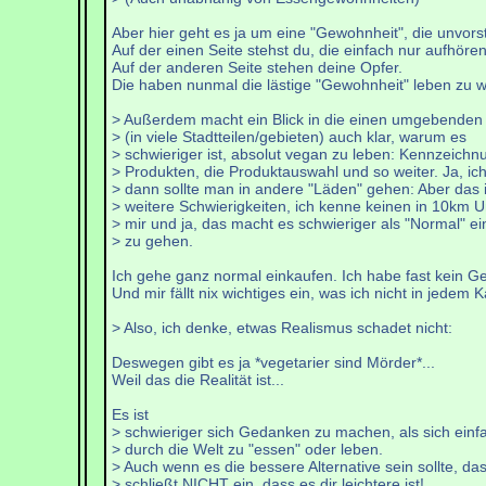
Aber hier geht es ja um eine "Gewohnheit", die unvorst
Auf der einen Seite stehst du, die einfach nur aufhöre
Auf der anderen Seite stehen deine Opfer.
Die haben nunmal die lästige "Gewohnheit" leben zu wo
> Außerdem macht ein Blick in die einen umgebende
> (in viele Stadtteilen/gebieten) auch klar, warum es
> schwieriger ist, absolut vegan zu leben: Kennzeichn
> Produkten, die Produktauswahl und so weiter. Ja, ic
> dann sollte man in andere "Läden" gehen: Aber das i
> weitere Schwierigkeiten, ich kenne keinen in 10km U
> mir und ja, das macht es schwieriger als "Normal" e
> zu gehen.
Ich gehe ganz normal einkaufen. Ich habe fast kein Gel
Und mir fällt nix wichtiges ein, was ich nicht in je
> Also, ich denke, etwas Realismus schadet nicht:
Deswegen gibt es ja *vegetarier sind Mörder*...
Weil das die Realität ist...
Es ist
> schwieriger sich Gedanken zu machen, als sich einf
> durch die Welt zu "essen" oder leben.
> Auch wenn es die bessere Alternative sein sollte, da
> schließt NICHT ein, dass es dir leichtere ist!