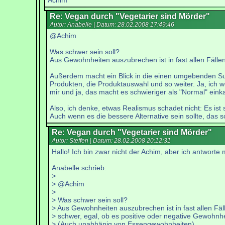
Achim
Re: Vegan durch "Vegetarier sind Mörder"
Autor: Anabelle | Datum:
28.02.2008 17:49:46
@Achim
Was schwer sein soll?
Aus Gewohnheiten auszubrechen ist in fast allen Fäll
Außerdem macht ein Blick in die einen umgebenden Supe
Produkten, die Produktauswahl und so weiter. Ja, ich w
mir und ja, das macht es schwieriger als "Normal" ein
Also, ich denke, etwas Realismus schadet nicht: Es ist
Auch wenn es die bessere Alternative sein sollte, das sc
Re: Vegan durch "Vegetarier sind Mörder"
Autor: Steffen | Datum:
28.02.2008 20:12:31
Hallo! Ich bin zwar nicht der Achim, aber ich antworte 
Anabelle schrieb:
>
> @Achim
>
> Was schwer sein soll?
> Aus Gewohnheiten auszubrechen ist in fast allen Fäl
> schwer, egal, ob es positive oder negative Gewohnhe
> (Auch unabhänig von Essengewohnheiten)