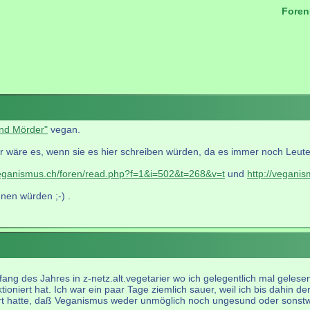
Foren
.
ind Mörder"
vegan.
r wäre es, wenn sie es hier schreiben würden, da es immer noch Leute gi
veganismus.ch/foren/read.php?f=1&i=502&t=268&v=t
und
http://vegani
nen würden ;-) .
fang des Jahres in z-netz.alt.vegetarier wo ich gelegentlich mal gelese
ioniert hat. Ich war ein paar Tage ziemlich sauer, weil ich bis dahin de
t hatte, daß Veganismus weder unmöglich noch ungesund oder sonstwie