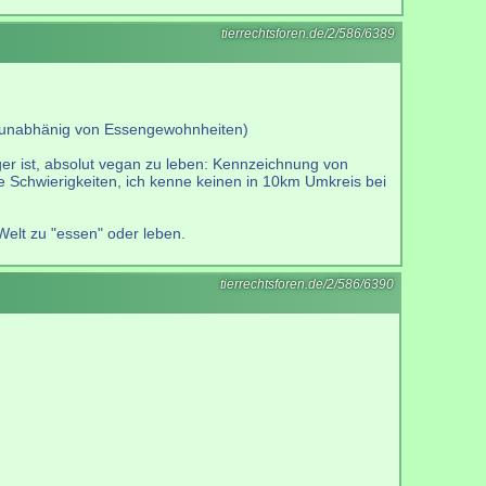
tierrechtsforen.de/2/586/6389
ch unabhänig von Essengewohnheiten)
ger ist, absolut vegan zu leben: Kennzeichnung von
re Schwierigkeiten, ich kenne keinen in 10km Umkreis bei
Welt zu "essen" oder leben.
tierrechtsforen.de/2/586/6390