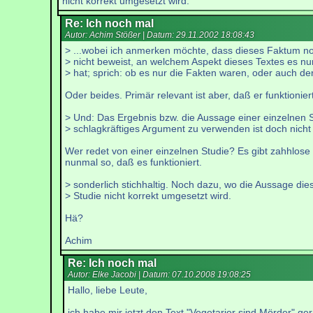
nicht korrekt umgesetzt wird.
Re: Ich noch mal
Autor: Achim Stößer | Datum:
29.11.2002 18:08:43
> ...wobei ich anmerken möchte, dass dieses Faktum n
> nicht beweist, an welchem Aspekt dieses Textes es n
> hat; sprich: ob es nur die Fakten waren, oder auch de
Oder beides. Primär relevant ist aber, daß er funktioniert
> Und: Das Ergebnis bzw. die Aussage einer einzelnen S
> schlagkräftiges Argument zu verwenden ist doch nicht
Wer redet von einer einzelnen Studie? Es gibt zahhlose S
nunmal so, daß es funktioniert.
> sonderlich stichhaltig. Noch dazu, wo die Aussage die
> Studie nicht korrekt umgesetzt wird.
Hä?
Achim
Re: Ich noch mal
Autor: Elke Jacobi | Datum:
07.10.2008 19:08:25
Hallo, liebe Leute,
ich habe mir jetzt den Text "Vegetarier sind Mörder" ge