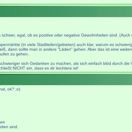
en schwer, egal, ob es positive oder negative Gewohnheiten sind. (Au
rmärkte (in viele Stadtteilen/gebieten) auch klar, warum es schwieri
eiß, dann sollte man in andere "Läden" gehen: Aber das ist eine weite
kaufen zu gehen.
 schwieriger sich Gedanken zu machen, als sich einfach blöd durch die 
hließt NICHT ein, dass es dir leichtere ist!
mal, ok? ;o)
len
iten sind.