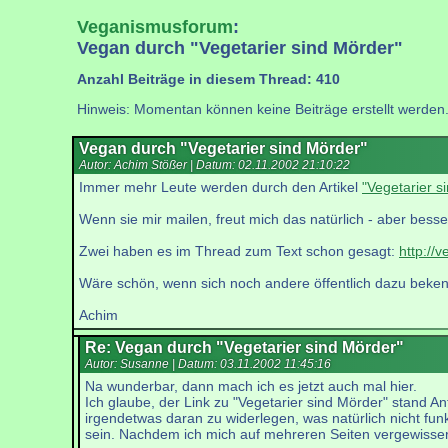
Veganismusforum
:
Vegan durch "Vegetarier sind Mörder"
Anzahl Beiträge in diesem Thread: 410
Hinweis: Momentan können keine Beiträge erstellt werden
Vegan durch "Vegetarier sind Mörder"
Autor: Achim Stößer | Datum:
02.11.2002 21:10:22
Immer mehr Leute werden durch den Artikel
"Vegetarier s
Wenn sie mir mailen, freut mich das natürlich - aber besse
Zwei haben es im Thread zum Text schon gesagt:
http://
Wäre schön, wenn sich noch andere öffentlich dazu beken
Achim
Re: Vegan durch "Vegetarier sind Mörder"
Autor: Susanne | Datum:
03.11.2002 11:45:16
Na wunderbar, dann mach ich es jetzt auch mal hier.
Ich glaube, der Link zu "Vegetarier sind Mörder" stand An
irgendetwas daran zu widerlegen, was natürlich nicht funkt
sein. Nachdem ich mich auf mehreren Seiten vergewisser