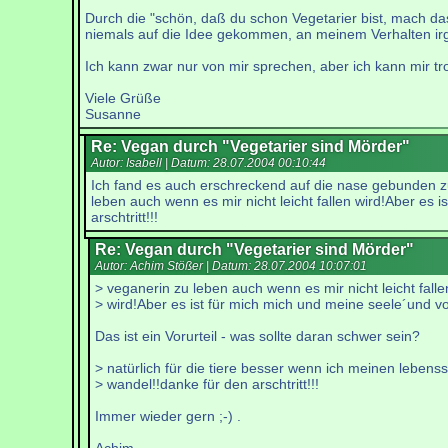
Durch die "schön, daß du schon Vegetarier bist, mach da
niemals auf die Idee gekommen, an meinem Verhalten ir
Ich kann zwar nur von mir sprechen, aber ich kann mir t
Viele Grüße
Susanne
Re: Vegan durch "Vegetarier sind Mörder"
Autor: Isabell | Datum:
28.07.2004 00:10:44
Ich fand es auch erschreckend auf die nase gebunden zu
leben auch wenn es mir nicht leicht fallen wird!Aber es 
arschtritt!!!
Re: Vegan durch "Vegetarier sind Mörder"
Autor: Achim Stößer | Datum:
28.07.2004 10:07:01
> veganerin zu leben auch wenn es mir nicht leicht falle
> wird!Aber es ist für mich mich und meine seele´und v
Das ist ein Vorurteil - was sollte daran schwer sein?
> natürlich für die tiere besser wenn ich meinen lebensst
> wandel!!danke für den arschtritt!!!
Immer wieder gern ;-) .