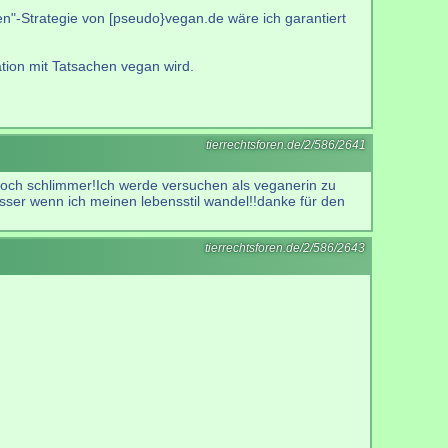
n"-Strategie von [pseudo}vegan.de wäre ich garantiert
tion mit Tatsachen vegan wird.
tierrechtsforen.de/2/586/2641
noch schlimmer!Ich werde versuchen als veganerin zu
besser wenn ich meinen lebensstil wandel!!danke für den
tierrechtsforen.de/2/586/2643