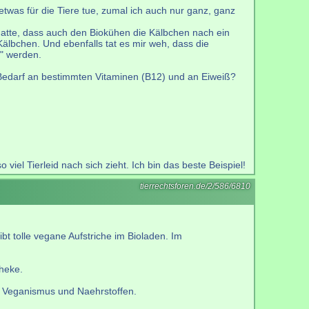
 etwas für die Tiere tue, zumal ich auch nur ganz, ganz
 hatte, dass auch den Biokühen die Kälbchen nach ein
lbchen. Und ebenfalls tat es mir weh, dass die
t" werden.
Bedarf an bestimmten Vitaminen (B12) und an Eiweiß?
el Tierleid nach sich zieht. Ich bin das beste Beispiel!
tierrechtsforen.de/2/586/6810
t tolle vegane Aufstriche im Bioladen. Im
heke.
h Veganismus und Naehrstoffen.