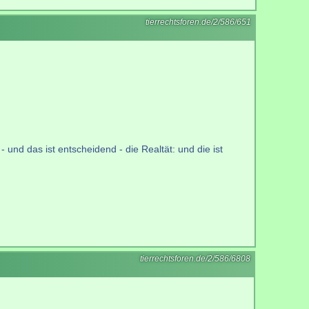
tierrechtsforen.de/2/586/651
 und das ist entscheidend - die Realtät: und die ist
tierrechtsforen.de/2/586/6808