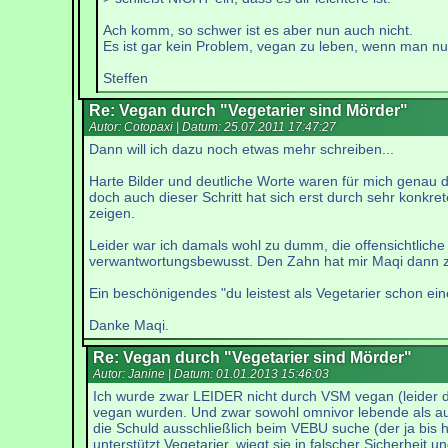
Ach komm, so schwer ist es aber nun auch nicht.
Es ist gar kein Problem, vegan zu leben, wenn man nur
Steffen
Re: Vegan durch "Vegetarier sind Mörder"
Autor: Cotopaxi | Datum:
25.07.2011 17:47:27
Dann will ich dazu noch etwas mehr schreiben...
Harte Bilder und deutliche Worte waren für mich genau de
doch auch dieser Schritt hat sich erst durch sehr konkr
zeigen.
Leider war ich damals wohl zu dumm, die offensichtliche 
verwantwortungsbewusst. Den Zahn hat mir Maqi dann 
Ein beschönigendes "du leistest als Vegetarier schon ei
Danke Maqi.
Re: Vegan durch "Vegetarier sind Mörder"
Autor: Janine | Datum:
01.01.2013 15:46:03
Ich wurde zwar LEIDER nicht durch VSM vegan (leider d
vegan wurden. Und zwar sowohl omnivor lebende als auch 
die Schuld ausschließlich beim VEBU suche (der ja bis
unterstützt Vegetarier, wiegt sie in falscher Sicherheit