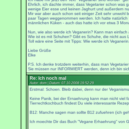
Ehrlich, ich dachte immer, dass Vegetarier schon was ga
wenige Eier esse und keinen Jaghurt und außerdem nur
Mir war aber auch schon seit einiger Zeit sehr unwohl
paar Tagen weggenommen werden. Ich hatte natürlich k
männlichen Küken - auch das hatte ich vor etwa 3 Mon
Nun, wie also werde ich Veganerin? Kann man einfach
Wie ist es mit Schuhen? Gibt es Schuhe, die nicht aus
Toll wäre eine Seite mit Tipps: Wie werde ich Veganerin
Liebe Grüße
Elke
P.S. Ich denke trotzdem weiterhin, dass man Vegetariern
Sie müssen nur INFORMIERT werden, denn ich bin sicher,
Re: Ich noch mal
Autor: dom | Datum:
07.10.2008 19:52:29
Erstmal: Schoen. Bleib dabei, denn nur der Veganismus
Keine Panik, bei der Ernaehrung kann man nicht viel 
Tierrechtkochbuch findest Du viele interessante Rezep
B12: Manche sagen man sollte B12 zufuehren (ich ge
Ich moechte Dir das Buch "Vegane Erhaehrung" von Gil