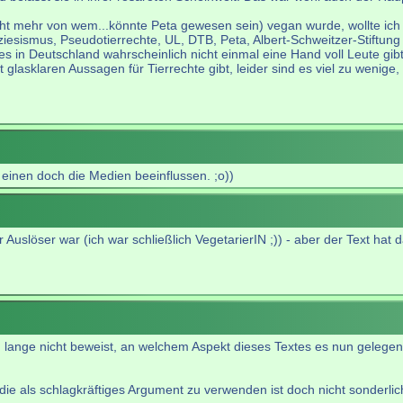
cht mehr von wem...könnte Peta gewesen sein) vegan wurde, wollte ich
sismus, Pseudotierrechte, UL, DTB, Peta, Albert-Schweitzer-Stiftung e
 in Deutschland wahrscheinlich nicht einmal eine Hand voll Leute gibt
lasklaren Aussagen für Tierrechte gibt, leider sind es viel zu wenige,
 einen doch die Medien beeinflussen. ;o))
r Auslöser war (ich war schließlich VegetarierIN ;)) - aber der Text ha
lange nicht beweist, an welchem Aspekt dieses Textes es nun gelegen 
ie als schlagkräftiges Argument zu verwenden ist doch nicht sonderlich