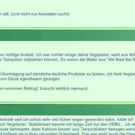
 will. (und nicht nur Ausreden sucht)
r richtige Anstoß. Ich war vorher einige Jahre Vegetarier, wohl aus fe
ete Tatsachen vollziehen können. Es waren die Bilder aus "We feed the 
Übertragung auf sämtliche tierliche Produkte zu leisten, ich hielt Veg
zum Glück irgendwann gezogen.
nen enormen Beitrag" braucht wirklich niemand.
eshalb weil ich schon sehr viel früher vegan geworden wäre, hätte ic
Vegetarier. Stattdessen kannte ich lange Zeit nur den VEBU... ich denk
 heute behauptet, dass Kalzium besser aus Tierprodukten bezogen wer
 und belässt sie in ihrer rosaroten Scheinwelt. Das war wohl auch der H