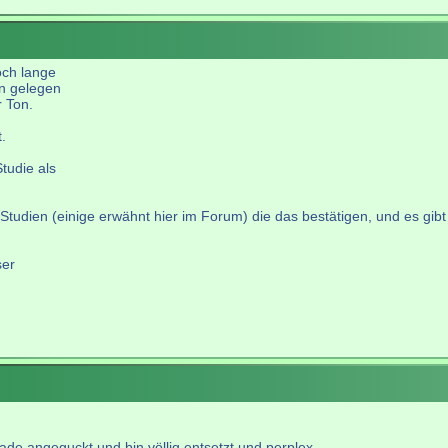
och lange
un gelegen
r Ton.
.
tudie als
tudien (einige erwähnt hier im Forum) die das bestätigen, und es gibt -
ser
rade angeguckt und bin völlig entsetzt und perplex.