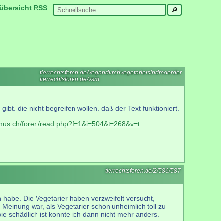
übersicht
RSS
tierrechtsforen.de/vegandurchvegetariersindmoerder
tierrechtsforen.de/vsm
bt, die nicht begreifen wollen, daß der Text funktioniert.
smus.ch/foren/read.php?f=1&i=504&t=268&v=t
.
tierrechtsforen.de/2/586/587
n habe. Die Vegetarier haben verzweifelt versucht,
r Meinung war, als Vegetarier schon unheimlich toll zu
 schädlich ist konnte ich dann nicht mehr anders.