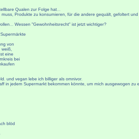
ellbare Qualen zur Folge hat...
n muss, Produkte zu konsumieren, für die andere gequält, gefoltert und
llen... Wessen "Gewohnheitsrecht" ist jetzt wichtiger?
n Supermärkte
ung von
h weiß,
st eine
mkreis bei
inkaufen
d. und vegan lebe ich billiger als omnivor.
dem Kaff in jedem Supermarkt bekommen könnte, um mich ausgewogen zu
ach blöd
s