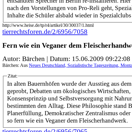
entsandten Sprecher in Berlin re-installieren. Hie
nach den Vorstellungen von Pro-Reli geht, Spezial
Inhalte die Schüler alsbald wieder in Spezialclubs a
http://www.heise.de/tp/r4/artikel/30/30037/1.html
tierrechtsforen.de/2/6956/7058
Fern wie ein Veganer dem Fleischerhandw
Autor: Bärchen | Datum:
15.06.2009 09:22:08
Bärchen: Aus
Neues Deutschland, Sozialistische Tageszeitung, Monta
Zitat:
In alten Bauernhöfen wurde der Ausstieg aus dem
geprobt, Debatten um ökologisches Wirtschaften
Konsensprinzip und Selbstversorgung mit Nahru
bestimmten den Alltag. Diese Philosophie stand B
Planerfüllung, Demokratischer Zentralismus ode
so fern wie ein Veganer dem Fleischerhandwerk.
tierrechtsforen.de/2/6956/7065