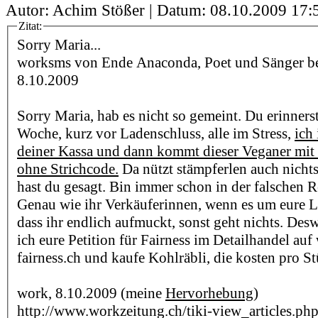
Autor: Achim Stößer | Datum:
08.10.2009 17:
Zitat:
Sorry Maria...
worksms von Ende Anaconda, Poet und Sänger bei 
8.10.2009
Sorry Maria, hab es nicht so gemeint. Du erinnerst
Woche, kurz vor Ladenschluss, alle im Stress,
ich
deiner Kassa und dann kommt dieser Veganer mit
ohne Strichcode.
Da nützt stämpferlen auch nicht
hast du gesagt. Bin immer schon in der falschen R
Genau wie ihr Verkäuferinnen, wenn es um eure L
dass ihr endlich aufmuckt, sonst geht nichts. Des
ich eure Petition für Fairness im Detailhandel a
fairness.ch und kaufe Kohlräbli, die kosten pro 
work, 8.10.2009 (meine
Hervorhebung
)
http://www.workzeitung.ch/tiki-view_articles.ph