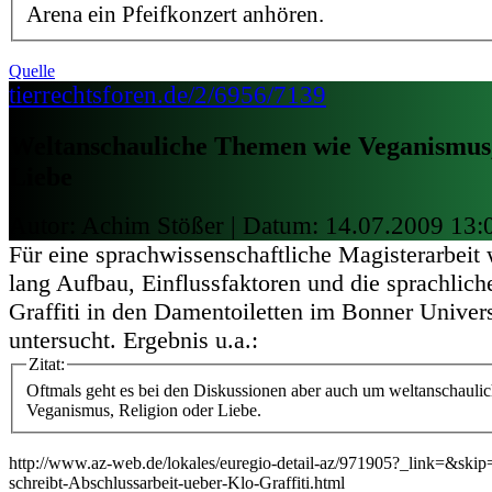
Arena ein Pfeifkonzert anhören.
Quelle
tierrechtsforen.de/2/6956/7139
Weltanschauliche Themen wie Veganismus,
Liebe
Autor: Achim Stößer | Datum:
14.07.2009 13:
Für eine sprachwissenschaftliche Magisterarbei
lang Aufbau, Einflussfaktoren und die sprachlich
Graffiti in den Damentoiletten im Bonner Univer
untersucht. Ergebnis u.a.:
Zitat:
Oftmals geht es bei den Diskussionen aber auch um weltanschaul
Veganismus, Religion oder Liebe.
http://www.az-web.de/lokales/euregio-detail-az/971905?_link=&ski
schreibt-Abschlussarbeit-ueber-Klo-Graffiti.html