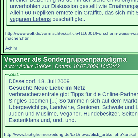
unverhohlen zur Diskussion gestellt wie Ernährung
Allein 60 Repliken erntete ein Graffito, das sich mit
veganen Lebens
beschäftigte..
http://www.welt.de/vermischtes/article4116801/Forscherin-weiss-w
machen.html
Achim
Veganer als Sondergruppenparadigma
Autor: Achim Stößer | Datum:
18.07.2009 16:53:42
Zitat:
Düsseldorf, 18. Juli 2009
Gesucht: Neue Liebe im Netz
Verbraucherzentrale gibt Tipps für die Online-Partne
Singles boomen [...] So tummeln sich auf dem Markt 
Übergewichtige, Landwirte, Senioren, Schwule und L
Juden und Muslime,
Veganer
, Hundebesitzer, Seiten
Esoterikfans und, und, und.
http://www.bietigheimerzeitung.de/bz1/news/blick_artikel.php?artike