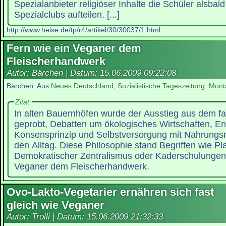
Spezialanbieter religiöser Inhalte die Schüler alsbald
Spezialclubs aufteilen. [...]
http://www.heise.de/tp/r4/artikel/30/30037/1.html
Fern wie ein Veganer dem
Fleischerhandwerk
Autor: Bärchen | Datum:
15.06.2009 09:22:08
Bärchen: Aus
Neues Deutschland, Sozialistische Tageszeitung, Mont
Zitat:
In alten Bauernhöfen wurde der Ausstieg aus dem f
geprobt, Debatten um ökologisches Wirtschaften, E
Konsensprinzip und Selbstversorgung mit Nahrungsm
den Alltag. Diese Philosophie stand Begriffen wie Pla
Demokratischer Zentralismus oder Kaderschulungen 
Veganer dem Fleischerhandwerk.
Ovo-Lakto-Vegetarier ernähren sich fast
gleich wie Veganer
Autor: Trolli | Datum:
15.06.2009 21:32:33