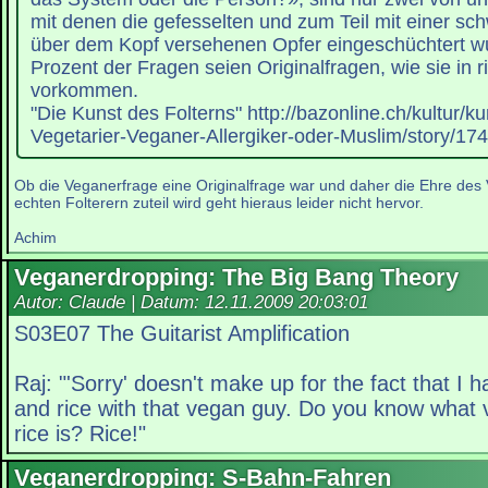
mit denen die gefesselten und zum Teil mit einer sch
über dem Kopf versehenen Opfer eingeschüchtert w
Prozent der Fragen seien Originalfragen, wie sie in 
vorkommen.
"Die Kunst des Folterns" http://bazonline.ch/kultur/ku
Vegetarier-Veganer-Allergiker-oder-Muslim/story/17
Ob die Veganerfrage eine Originalfrage war und daher die Ehre de
echten Folterern zuteil wird geht hieraus leider nicht hervor.
Achim
Veganerdropping: The Big Bang Theory
Autor: Claude | Datum:
12.11.2009 20:03:01
S03E07 The Guitarist Amplification
Raj: "'Sorry' doesn't make up for the fact that I
and rice with that vegan guy. Do you know what
rice is? Rice!"
Veganerdropping: S-Bahn-Fahren