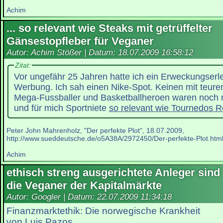
Achim
... so relevant wie Steaks mit getrüffelter
Gänsestopfleber für Veganer
Autor: Achim Stößer | Datum:
18.07.2009 16:58:12
Zitat:
Vor ungefähr 25 Jahren hatte ich ein Erweckungserl
Werbung. Ich sah einen Nike-Spot. Keinen mit teure
Mega-Fussballer und Basketballheroen waren noch n
und für mich Sportniete
so relevant wie Tournedos Ro
Peter John Mahrenholz, "Der perfekte Plot", 18.07.2009,
http://www.sueddeutsche.de/o5A38A/2972450/Der-perfekte-Plot.htm
Achim
ethisch streng ausgerichtete Anleger sind
die Veganer der Kapitalmärkte
Autor: Googler | Datum:
22.07.2009 11:34:18
Finanzmarktethik: Die norwegische Krankheit
von Luis Pazos