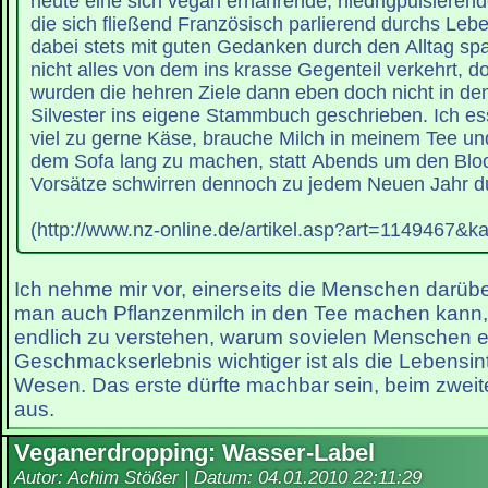
heute eine sich vegan ernährende, niedrigpulsierend
die sich fließend Französisch parlierend durchs Leb
dabei stets mit guten Gedanken durch den Alltag spa
nicht alles von dem ins krasse Gegenteil verkehrt, 
wurden die hehren Ziele dann eben doch nicht in d
Silvester ins eigene Stammbuch geschrieben. Ich e
viel zu gerne Käse, brauche Milch in meinem Tee und
dem Sofa lang zu machen, statt Abends um den Bloc
Vorsätze schwirren dennoch zu jedem Neuen Jahr d
(http://www.nz-online.de/artikel.asp?art=1149467&k
Ich nehme mir vor, einerseits die Menschen darüb
man auch Pflanzenmilch in den Tee machen kann,
endlich zu verstehen, warum sovielen Menschen e
Geschmackserlebnis wichtiger ist als die Lebensin
Wesen. Das erste dürfte machbar sein, beim zweite
aus.
Veganerdropping: Wasser-Label
Autor: Achim Stößer | Datum:
04.01.2010 22:11:29