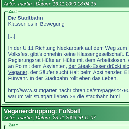
Autor: martin | Datum:
16.11.2009 18:04:15
Zitat:
Die Stadtbahn
Klassenlos in Bewegung
[...]
In der U 11 Richtung Neckarpark auf dem Weg zum 
Volksfest gibt's ohnehin keine Klassengesellschaft. D
Regierungsrat Hüfte an Hüfte mit dem Arbeitslosen,
an Po mit dem Asylanten,
der Steak-Esser drückt si
Veganer
, der Säufer sucht Halt beim Abstinenzler. E
Fürwahr. In der Stadtbahn rollt eben das Leben.
http://www.stuttgarter-nachrichten.de/stn/page/227
warum-wir-stuttgart-lieben-39-die-stadtbahn.html
Veganerdropping: Fußball
Autor: martin | Datum:
28.11.2009 20:11:07
Zitat: