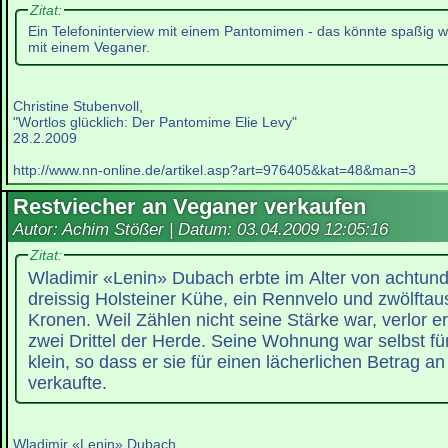
Zitat:
Ein Telefoninterview mit einem Pantomimen - das könnte spaßig w
mit einem Veganer.
Christine Stubenvoll,
"Wortlos glücklich: Der Pantomime Elie Levy"
28.2.2009
http://www.nn-online.de/artikel.asp?art=976405&kat=48&man=3
Restviecher an Veganer verkaufen
Autor: Achim Stößer | Datum:
03.04.2009 12:05:16
Zitat:
Wladimir «Lenin» Dubach erbte im Alter von achtun
dreissig Holsteiner Kühe, ein Rennvelo und zwölfta
Kronen. Weil Zählen nicht seine Stärke war, verlor e
zwei Drittel der Herde. Seine Wohnung war selbst fü
klein, so dass er sie für einen lächerlichen Betrag a
verkaufte.
Wladimir «Lenin» Dubach