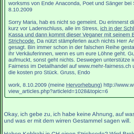
worksms von Ende Anaconda, Poet und Sänger bei St
8.10.2009
Sorry Maria, hab es nicht so gemeint. Du erinnerst 
kurz vor Ladenschluss, alle im Stress,
ich in der Sch
Kassa und dann kommt dieser Veganer mit seinem B
Strichcode.
Da nützt stämpferlen auch nichts Herr A
gesagt. Bin immer schon in der falschen Reihe ges
ihr Verkäuferinnen, wenn es um eure Löhne geht. Gut
aufmuckt, sonst geht nichts. Deswegen unterstütze ic
Fairness im Detailhandel auf www.mehr-fairness.ch u
die kosten pro Stück. Gruss, Endo
work, 8.10.2009 (meine
Hervorhebung
) http://www.w
view_articles.php?articleId=1028&topic=6
Okay, ich gebe zu, ich habe keine Ahnung, auf was
und was er mit dem wirren Gestammel sagen will.
Haben Kohlrabi in CH einen Strichcode? Wird Brok