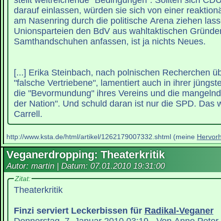
stellt weitreichende "Bedingungen". Sollten sich 
darauf einlassen, würden sie sich von einer reaktion
am Nasenring durch die politische Arena ziehen lass
Unionsparteien den BdV aus wahltaktischen Gründe
Samthandschuhen anfassen, ist ja nichts Neues.
[...] Erika Steinbach, nach polnischen Recherchen ü
"falsche Vertriebene", lamentiert auch in ihrer jüngs
die "Bevormundung" ihres Vereins und die mangelnd
der Nation". Und schuld daran ist nur die SPD. Das
Carrell.
http://www.ksta.de/html/artikel/1262179007332.shtml (meine
Hervor
Veganerdropping: Theaterkritik
Autor: martin | Datum:
07.01.2010 19:31:00
Zitat:
Theaterkritik
Finzi serviert Leckerbissen für
Radikal-Veganer
Donnerstag, 7. Januar 2010 03:19 - Von Anne Peter