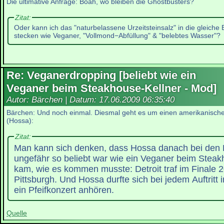
Die ultimative Anfrage: Boah, wo bleiben die Ghostbusters?
Zitat:
Oder kann ich das "naturbelassene Urzeitsteinsalz" in die gleiche
stecken wie Veganer, "Vollmond−Abfüllung" & "belebtes Wasser"?
Re: Veganerdropping [beliebt wie ein
Veganer beim Steakhouse-Kellner - Mod]
Autor: Bärchen | Datum:
17.06.2009 06:35:40
Bärchen: Und noch einmal. Diesmal geht es um einen amerikanische
(Hossa):
Zitat:
Man kann sich denken, dass Hossa danach bei den 
ungefähr so beliebt war wie ein Veganer beim Steak
kam, wie es kommen musste: Detroit traf im Finale 
Pittsburgh. Und Hossa durfte sich bei jedem Auftritt 
ein Pfeifkonzert anhören.
Quelle