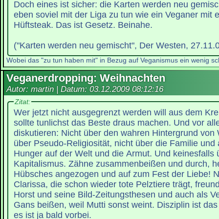
Doch eines ist sicher: die Karten werden neu gemisc
eben soviel mit der Liga zu tun wie ein Veganer mit 
Hüftsteak. Das ist Gesetz. Beinahe.
("Karten werden neu gemischt", Der Westen, 27.11.
Wobei das "zu tun haben mit" in Bezug auf Veganismus ein wenig schi
Veganerdropping: Weihnachten
Autor: martin | Datum:
03.12.2009 08:12:16
Zitat:
Wer jetzt nicht ausgegrenzt werden will aus dem Kre
sollte tunlichst das Beste draus machen. Und vor all
diskutieren: Nicht über den wahren Hintergrund von
über Pseudo-Religiosität, nicht über die Familie und
Hunger auf der Welt und die Armut. Und keinesfall
Kapitalismus. Zähne zusammenbeißen und durch, hei
Hübsches angezogen und auf zum Fest der Liebe! Ne
Clarissa, die schon wieder tote Pelztiere trägt, freun
Horst und seine Bild-Zeitungsthesen und auch als Ve
Gans beißen, weil Mutti sonst weint. Disziplin ist da
es ist ja bald vorbei.