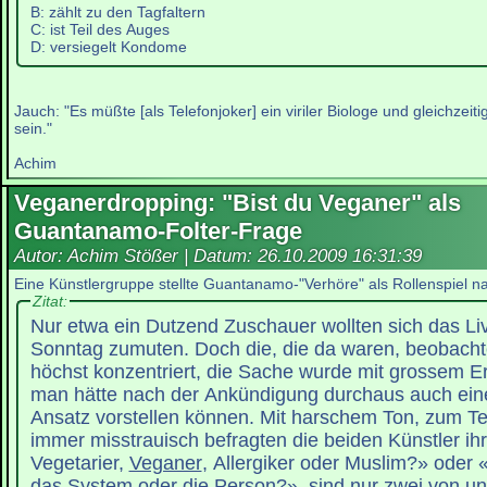
B: zählt zu den Tagfaltern
C: ist Teil des Auges
D: versiegelt Kondome
Jauch: "Es müßte [als Telefonjoker] ein viriler Biologe und gleichzeiti
sein."
Achim
Veganerdropping: "Bist du Veganer" als
Guantanamo-Folter-Frage
Autor: Achim Stößer | Datum:
26.10.2009 16:31:39
Eine Künstlergruppe stellte Guantanamo-"Verhöre" als Rollenspiel n
Zitat:
Nur etwa ein Dutzend Zuschauer wollten sich das Li
Sonntag zumuten. Doch die, die da waren, beobac
höchst konzentriert, die Sache wurde mit grossem 
man hätte nach der Ankündigung durchaus auch ein
Ansatz vorstellen können. Mit harschem Ton, zum Tei
immer misstrauisch befragten die beiden Künstler ihr
Vegetarier,
Veganer
, Allergiker oder Muslim?» oder «
das System oder die Person?», sind nur zwei von un