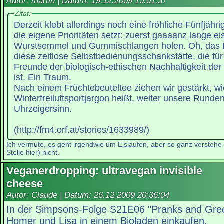
Autor: martin | Datum:
19.12.2009 10:01:37
Zitat:
Derzeit klebt allerdings noch eine fröhliche Fünfjähr
die eigene Prioritäten setzt: zuerst gaaaanz lange e
Wurstsemmel und Gummischlangen holen. Oh, das Ei
diese zeitlose Selbstbedienungsschankstätte, die fü
Freunde der biologisch-ethischen Nachhaltigkeit der
ist. Ein Traum.
Nach einem Früchtebeuteltee ziehen wir gestärkt, wi
Winterfreiluftsportjargon heißt, weiter unsere Runde
Uhrzeigersinn.
(http://fm4.orf.at/stories/1633989/)
Ich vermute, es geht irgendwie um Eislaufen, aber so ganz verstehe i
Stelle hier) nicht.
Veganerdropping: ultravegan invisible
cheese
Autor: Claude | Datum:
26.12.2009 20:36:04
In der Simpsons-Folge S21E06 "Pranks and Gre
Homer und Lisa in einem Bioladen einkaufen.