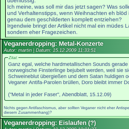
überflüssig.
Ich meine, was soll mir das jetzt sagen? Was so
und Verhaltenstipps, wenn Weihnachten eh blöd i
genau dem geschilderten komplett entziehen?
Irgendwie bringt der Artikel nicht mal ein müdes 
sondern eher Fragezeichen.
Veganerdropping: Metal-Konzerte
Autor: martin | Datum:
15.12.2009 11:33:51
Zitat:
Ganz egal, welche hardmetallischen Sounds gerade 
norwegische Finsterlinge bejubelt werden, weil sie si
Schweineblut übergießen und dem Satan huldigen ode
Veganer Antifa-Parolen brüllen, Doro bleibt immer D
("Metal in jeder Faser", Abendblatt, 15.12.09)
Nichts gegen Antifaschismus, aber sollten Veganer nicht eher Antispe
diesem Zusammenhang)?
Veganerdropping: Eislaufen (?)