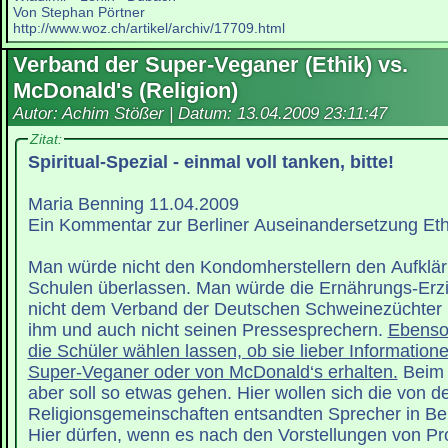
Von Stephan Pörtner
http://www.woz.ch/artikel/archiv/17709.html
Verband der Super-Veganer (Ethik) vs.
McDonald's (Religion)
Autor: Achim Stößer | Datum:
13.04.2009 23:11:47
Zitat:
Spiritual-Spezial - einmal voll tanken, bitte!
Maria Benning 11.04.2009
Ein Kommentar zur Berliner Auseinandersetzung Eth
Man würde nicht den Kondomherstellern den Aufklär
Schulen überlassen. Man würde die Ernährungs-Erz
nicht dem Verband der Deutschen Schweinezüchter ü
ihm und auch nicht seinen Pressesprechern.
Ebenso
die Schüler wählen lassen, ob sie lieber Informatio
Super-Veganer oder von McDonald‘s erhalten.
Beim 
aber soll so etwas gehen. Hier wollen sich die von d
Religionsgemeinschaften entsandten Sprecher in Berli
Hier dürfen, wenn es nach den Vorstellungen von Pro