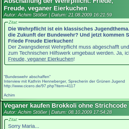
Abschaffung der Wehrpflicht: Friede,
Freude, veganer Eierkuchen
Autor: Achim Stößer | Datum:
21.08.2009 16:21:59
Zitat:
Die Wehrpflicht ist ein klassisches Jugendthema
die Zukunft der Bundewehr? Und jetzt kommen Si
Friede Freude Eierkuchen!
Der Zwangsdienst Wehrpflicht muss abgeschafft un
zum Technischen Hilfswerk umgebaut werden. Ja, ic
Freude, veganer Eierkuchen
!
"Bundeswehr abschaffen"
Interview mit Kathrin Henneberger, Sprecherin der Grünen Jugend
http://www.cicero.de/97.php?item=4117
Achim
Veganer kaufen Brokkoli ohne Strichcode
Autor: Achim Stößer | Datum:
08.10.2009 17:54:28
Zitat:
Sorry Maria...