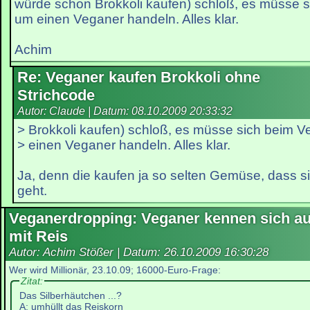
würde schon Brokkoli kaufen) schloß, es müsse s
um einen Veganer handeln. Alles klar.
Achim
Re: Veganer kaufen Brokkoli ohne
Strichcode
Autor: Claude | Datum:
08.10.2009 20:33:32
> Brokkoli kaufen) schloß, es müsse sich beim V
> einen Veganer handeln. Alles klar.
Ja, denn die kaufen ja so selten Gemüse, dass si
geht.
Veganerdropping: Veganer kennen sich a
mit Reis
Autor: Achim Stößer | Datum:
26.10.2009 16:30:28
Wer wird Millionär, 23.10.09; 16000-Euro-Frage:
Zitat:
Das Silberhäutchen ...?
A: umhüllt das Reiskorn