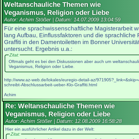
Weltanschauliche Themen wie
Veganismus, Religion oder Liebe
Autor: Achim Stößer | Datum:
14.07.2009 13:04:59
Für eine sprachwissenschaftliche Magisterarbeit 
lang Aufbau, Einflussfaktoren und die sprachliche 
Graffiti in den Damentoiletten im Bonner Universi
untersucht. Ergebnis u.a.:
Zitat:
Oftmals geht es bei den Diskussionen aber auch um weltanschau
Veganismus, Religion oder Liebe.
http://www.az-web.de/lokales/euregio-detail-az/971905?_link=&skip
schreibt-Abschlussarbeit-ueber-Klo-Graffiti.html
Achim
Re: Weltanschauliche Themen wie
Veganismus, Religion oder Liebe
Autor: Achim Stößer | Datum:
12.08.2009 16:58:28
Hier ein ausführlicher Artikel dazu in der Welt:
Zitat: