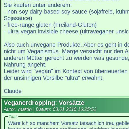
Sie kaufen unter anderem:
- non-soy dairy-based soy sauce (sojafreie, kuh
Sojasauce)
- free-range gluten (Freiland-Gluten)
- ultra-vegan invisible cheese (ultraveganer unsi
Also auch unvegane Produkte. Aber es geht in 
nicht um Veganismus. Marge versucht nur den 
anderen Mütter gerecht zu werden was gesunde, 
Nahrung angeht.
Leider wird "vegan" im Kontext von überteuerten
der unsinnigen Vorsilbe "ultra" erwähnt.
Claude
Veganerdropping: Vorsätze
Autor: martin | Datum:
03.01.2010 16:25:52
Zitat:
Wäre ich so manchem Vorsatz tatsächlich treu gebli