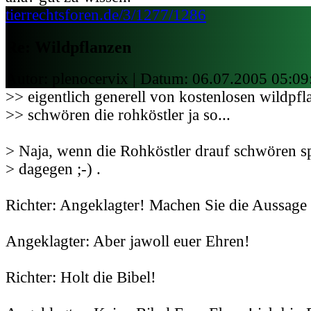
tierrechtsforen.de/3/1277/1286
Re: Wildpflanzen
Autor: plenocervix | Datum:
06.07.2005 05:09
>> eigentlich generell von kostenlosen wildpfl
>> schwören die rohköstler ja so...
> Naja, wenn die Rohköstler drauf schwören spr
> dagegen ;-) .
Richter: Angeklagter! Machen Sie die Aussage 
Angeklagter: Aber jawoll euer Ehren!
Richter: Holt die Bibel!