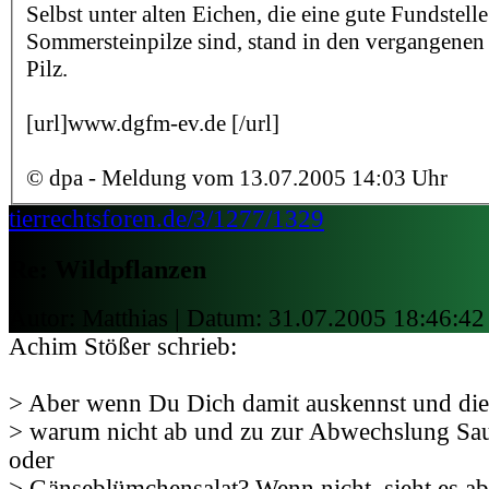
Selbst unter alten Eichen, die eine gute Fundstelle
Sommersteinpilze sind, stand in den vergangenen
Pilz.
[url]www.dgfm-ev.de [/url]
© dpa - Meldung vom 13.07.2005 14:03 Uhr
tierrechtsforen.de/3/1277/1329
Re: Wildpflanzen
Autor: Matthias | Datum:
31.07.2005 18:46:42
Achim Stößer schrieb:
> Aber wenn Du Dich damit auskennst und die 
> warum nicht ab und zu zur Abwechslung Sa
oder
> Gänseblümchensalat? Wenn nicht, sieht es abe