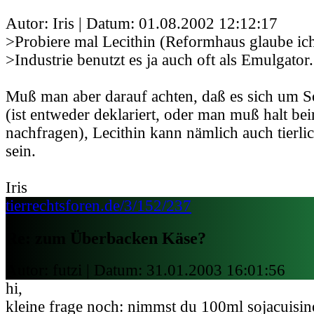
Autor: Iris | Datum:
01.08.2002 12:12:17
>Probiere mal Lecithin (Reformhaus glaube ich
>Industrie benutzt es ja auch oft als Emulgator.
Muß man aber darauf achten, daß es sich um So
(ist entweder deklariert, oder man muß halt bei
nachfragen), Lecithin kann nämlich auch tierl
sein.
Iris
tierrechtsforen.de/3/152/237
Re: zum Überbacken Käse?
Autor: futzi | Datum:
31.01.2003 16:01:56
hi,
kleine frage noch: nimmst du 100ml sojacuis