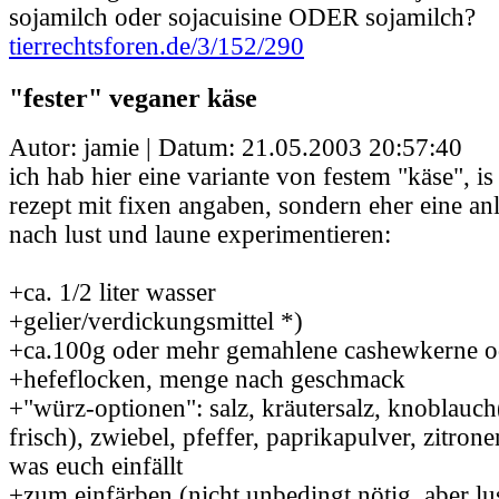
sojamilch oder sojacuisine ODER sojamilch?
tierrechtsforen.de/3/152/290
"fester" veganer käse
Autor: jamie | Datum:
21.05.2003 20:57:40
ich hab hier eine variante von festem "käse", is
rezept mit fixen angaben, sondern eher eine an
nach lust und laune experimentieren:
+ca. 1/2 liter wasser
+gelier/verdickungsmittel *)
+ca.100g oder mehr gemahlene cashewkerne o
+hefeflocken, menge nach geschmack
+"würz-optionen": salz, kräutersalz, knoblauch
frisch), zwiebel, pfeffer, paprikapulver, zitronen
was euch einfällt
+zum einfärben (nicht unbedingt nötig, aber lus