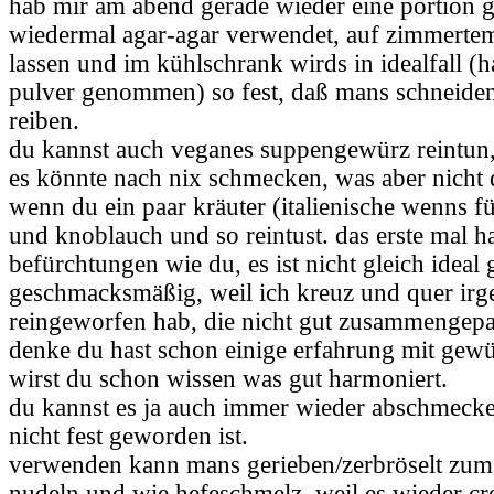
hab mir am abend gerade wieder eine portion 
wiedermal agar-agar verwendet, auf zimmerte
lassen und im kühlschrank wirds in idealfall (ha
pulver genommen) so fest, daß mans schneiden
reiben.
du kannst auch veganes suppengewürz reintun,
es könnte nach nix schmecken, was aber nicht d
wenn du ein paar kräuter (italienische wenns für
und knoblauch und so reintust. das erste mal ha
befürchtungen wie du, es ist nicht gleich idea
geschmacksmäßig, weil ich kreuz und quer ir
reingeworfen hab, die nicht gut zusammengepa
denke du hast schon einige erfahrung mit ge
wirst du schon wissen was gut harmoniert.
du kannst es ja auch immer wieder abschmecke
nicht fest geworden ist.
verwenden kann mans gerieben/zerbröselt zum
nudeln und wie hefeschmelz, weil es wieder cr