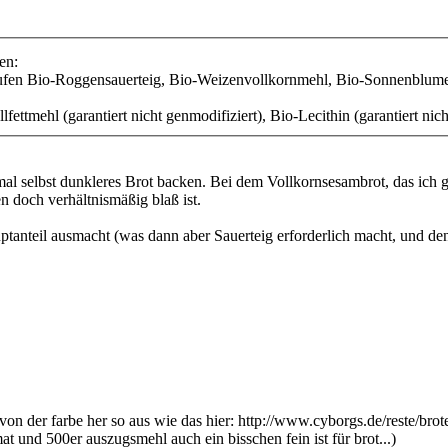
en:
ufen Bio-Roggensauerteig, Bio-Weizenvollkornmehl, Bio-Sonnenblumen
ettmehl (garantiert nicht genmodifiziert), Bio-Lecithin (garantiert nich
mal selbst dunkleres Brot backen. Bei dem Vollkornsesambrot, das ich g
n doch verhältnismäßig blaß ist.
anteil ausmacht (was dann aber Sauerteig erforderlich macht, und den h
von der farbe her so aus wie das hier: http://www.cyborgs.de/reste/brot
t und 500er auszugsmehl auch ein bisschen fein ist für brot...)