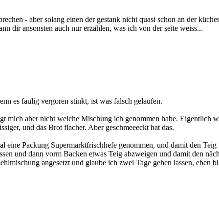
rechen - aber solang einen der gestank nicht quasi schon an der küchent
nn dir ansonsten auch nur erzählen, was ich von der seite weiss...
enn es faulig vergoren stinkt, ist was falsch gelaufen.
 Fragt mich aber nicht welche Mischung ich genommen habe. Eigentlich 
ssiger, und das Brot flacher. Aber geschmeeeckt hat das.
t mal eine Packung Supermarktfrischhefe genommen, und damit den Teig
sen und dann vorm Backen etwas Teig abzweigen und damit den nächst
hlmischung angesetzt und glaube ich zwei Tage gehen lassen, eben bis