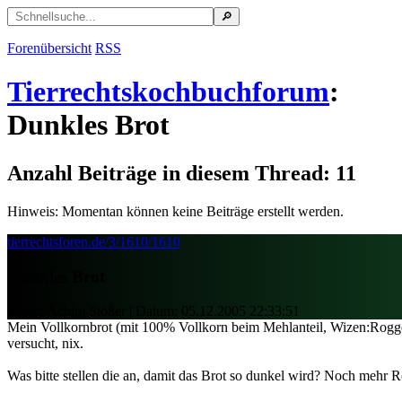
Forenübersicht
RSS
Tierrechtskochbuchforum
:
Dunkles Brot
Anzahl Beiträge in diesem Thread: 11
Hinweis: Momentan können keine Beiträge erstellt werden.
tierrechtsforen.de/3/1610/1610
Dunkles Brot
Autor: Achim Stößer | Datum:
05.12.2005 22:33:51
Mein Vollkornbrot (mit 100% Vollkorn beim Mehlanteil, Wizen:Roggen
versucht, nix.
Was bitte stellen die an, damit das Brot so dunkel wird? Noch mehr 