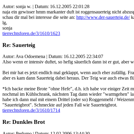
Autor: sonja w. | Datum:
16.12.2005 22:01:28
naja ein gewisser hmm markanter duft ist roggensauerteig nicht abzusp
schau dir mal bei interesse die seite an:
http://www.der-sauerteig.de/
ka
lg,
sonja
tierrechtsforen.de/3/1610/1623
Re: Sauerteig
Autor: Ava Odoemena | Datum:
16.12.2005 22:34:07
Also wenn er intensiv duftet, so hefig säuerlich dann ist er gut, aber w
Bei mir hat es jetzt endlich mal geklappt, wenn auch eher zufällig.
aber es kam dann Sauerteig dabei heraus. Der Teig war auch etwas flü
*Ich backe meine Brote "ohne Hefe", d.h. ich habe vor einiger Zei
nochmal im Kühlschrank, nächsten Tag dann wieder "warmgehen" las
habe ich dann mal mit einem Drittel (oder so) Roggenmehl / Weizenme
"Sauerteigbrot". Schmeckte auf jeden Fall wie Sauerteigbrot.
tierrechtsforen.de/3/1610/1714
Re: Dunkles Brot
Autor: Perlumo | Datum:
12.02.2006 13:44:30