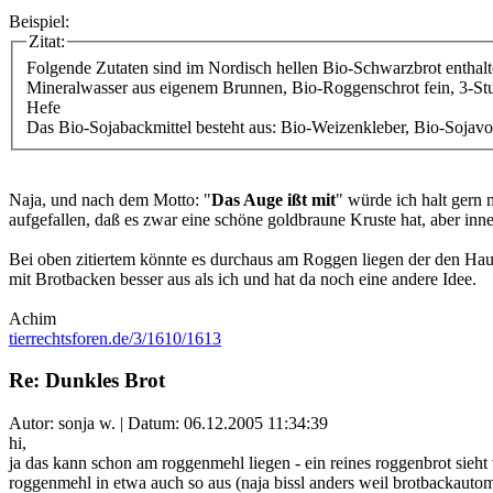
Beispiel:
Zitat:
Folgende Zutaten sind im Nordisch hellen Bio-Schwarzbrot enthalt
Mineralwasser aus eigenem Brunnen, Bio-Roggenschrot fein, 3-St
Hefe
Das Bio-Sojabackmittel besteht aus: Bio-Weizenkleber, Bio-Sojavollf
Naja, und nach dem Motto: "
Das Auge ißt mit
" würde ich halt gern 
aufgefallen, daß es zwar eine schöne goldbraune Kruste hat, aber inne
Bei oben zitiertem könnte es durchaus am Roggen liegen der den Haupt
mit Brotbacken besser aus als ich und hat da noch eine andere Idee.
Achim
tierrechtsforen.de/3/1610/1613
Re: Dunkles Brot
Autor: sonja w. | Datum:
06.12.2005 11:34:39
hi,
ja das kann schon am roggenmehl liegen - ein reines roggenbrot sieht 
roggenmehl in etwa auch so aus (naja bissl anders weil brotbackautoma